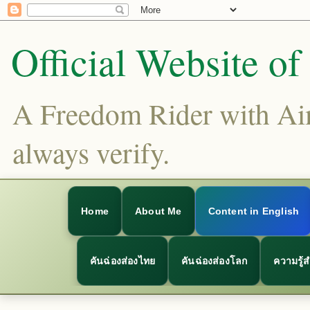
Official Website o
A Freedom Rider with Aims
always verify.
Home
About Me
Content in English
คันฉ่องส่องไทย
คันฉ่องส่องโลก
ความรู้