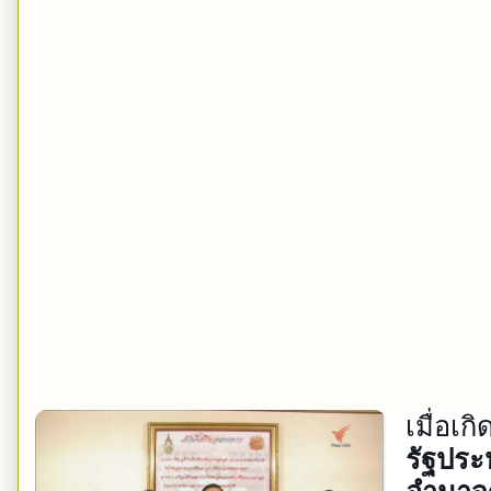
เมื่อเ
รัฐประ