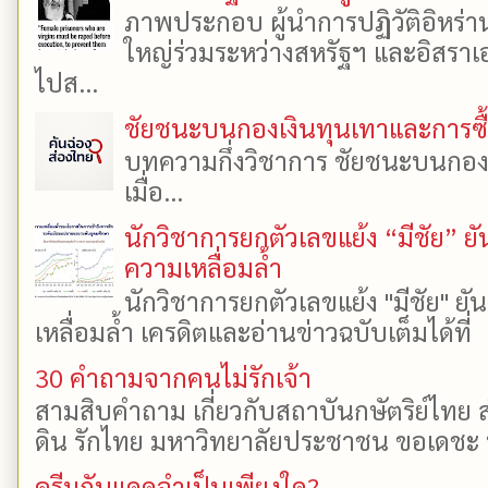
ภาพประกอบ ผู้นำการปฏิวัติอิหร่า
ใหญ่ร่วมระหว่างสหรัฐฯ และอิสราเอล
ไปส...
ชัยชนะบนกองเงินทุนเทาและการซื้อเ
บทความกึ่งวิชาการ ชัยชนะบนกองเงิ
เมื่อ...
นักวิชาการยกตัวเลขแย้ง “มีชัย” 
ความเหลื่อมล้ำ
นักวิชาการยกตัวเลขแย้ง "มีชัย" 
เหลื่อมล้ำ เครดิตและอ่านข่าวฉบับเต็มได้ที
30 คำถามจากคนไม่รักเจ้า
สามสิบคำถาม เกี่ยวกับสถาบันกษัตริย์ไทย ส
ดิน รักไทย มหาวิทยาลัยประชาชน ขอเดชะ ป
ครีมกันแดดจำเป็นเพียงใด?