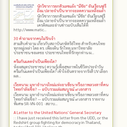
นักวิชาการยกตัวเลขแย้ง “มีชัย” ยันเรียนฟรี
ถึงม.ปลายจำเป็น หากจะลดความเหลื่อมล้ำ
นักวิชาการยกตัวเลขแย้ง "มีชัย" ยันเรียนฟรี
ถึงม.ปลายจำเป็น หากจะลดความเหลื่อมล้ำ
เครดิตและอ่านข่าวฉบับเต็มได้ที่
http://www.matic...
30 คำถามจากคนไม่รักเจ้า
สามสิบคำถาม เกี่ยวกับสถาบันกษัตริย์ไทย สำหรับคนไทย
ทุกหมู่เหล่า โดย ดร.​ เพียงดิน รักไทย มหาวิทยาลัย
ประชาชน ขอเดชะ ประชาชนไทยที่รักทุกท่าน ผ...
ครีมกันแดดจำเป็นเพียงใด?
ห้องสมุดประชาชน | ความรู้เพื่อสุขภาพในชีวิตประจำวัน
ครีมกันแดดจำเป็นเพียงใด? เข้าใจอันตรายจากรังสี UV เลือก
ผล...
เวียดนาม: มหาอำนาจใหม่แห่งอาเซียน หรือภาพลวงตาที่คน
ไทยกำลังเชื่อ? — ฉบับรวมเล่มสมบูรณ์ ๙ เอกสาร
เวียดนาม: มหาอำนาจใหม่แห่งอาเซียน หรือภาพลวงตาที่คน
ไทยกำลังเชื่อ? — ฉบับรวมเล่มสมบูรณ์ ๙ เอกสาร รายงาน
พิเศษ SR-VN-001 · สถาบ...
A Letter to the United Nations' General Secretary
: : I have just received this letter from the UDD, or the
Redshirt group fighting for democracy in Thailand,
today (April 19). I believe th...