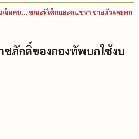
นเจ็ดคน... ขณะที่เด็กและคนชรา ขายตัวและตก
าชภักดิ์ของกองทัพบกใช้งบ