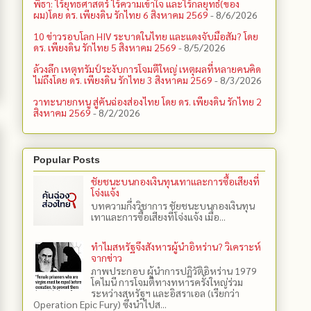
พิธา: ไร้ยุทธศาสตร์ ไร้ความเข้าใจ และไร้กลยุทธ์(ของ
ผม)โดย ดร. เพียงดิน รักไทย 6 สิงหาคม 2569
- 8/6/2026
10 ข่าวรอบโลก HIV ระบาดในไทย และแดงจับมือสัม? โดย
ดร. เพียงดิน รักไทย 5 สิงหาคม 2569
- 8/5/2026
ล้วงลึก เหตุทรัมป์ระงับการโจมตีใหญ่ เหตุผลที่หลายคนคิด
ไม่ถึงโดย ดร. เพียงดิน รักไทย 3 สิงหาคม 2569
- 8/3/2026
วาทะนายกหนู สู่คันฉ่องส่องไทย โดย ดร. เพียงดิน รักไทย 2
สิงหาคม 2569
- 8/2/2026
Popular Posts
ชัยชนะบนกองเงินทุนเทาและการซื้อเสียงที่
โจ่งแจ้ง
บทความกึ่งวิชาการ ชัยชนะบนกองเงินทุน
เทาและการซื้อเสียงที่โจ่งแจ้ง เมื่อ...
ทำไมสหรัฐจึงสังหารผู้นำอิหร่าน? วิเคราะห์
จากข่าว
ภาพประกอบ ผู้นำการปฏิวัติอิหร่าน 1979
โคไมนี การโจมตีทางทหารครั้งใหญ่ร่วม
ระหว่างสหรัฐฯ และอิสราเอล (เรียกว่า
Operation Epic Fury) ซึ่งนำไปส...