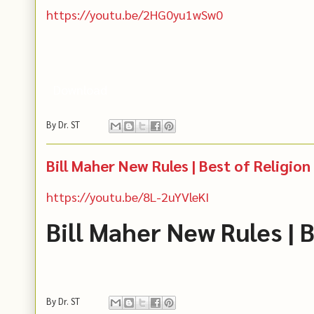
https://youtu.be/2HG0yu1wSw0
Download
By
Dr. ST
Bill Maher New Rules | Best of Religion
https://youtu.be/8L-2uYVleKI
Bill Maher New Rules | 
By
Dr. ST