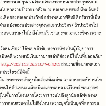
ายทหารเด็กๆที่ล้วนได้ดิบได้ดีเพราะพลเอกประยุทธ์หยิบ
ุ่มไปหาความร่ำรวย ยกตัวอย่าง พลเอกเทพพงศ์ ทิพยจันทร์
งเลิฟของพลเอกประวิทย์ อย่างพลเอกพิสิทธิ สิทธิสารที่เป็น
งตำแหน่งของหน่วยต่างๆส่งพลเอกประวิตร ( ถ้าประวิตรไม่
่าการสอบสวนคงไปไม่ถึงไหนตัวเขาและพลเอกประวิตร เพราะ
วัลตนเชื่อว่า ได้พล.อ.ธีรชัย นาควานิช เป็นผู้บัญชาการ
นคดี พวกเขามีเงินมากมายแล้วก็ต้องหนีไปในที่ปลอดภัย"
ป
http://203.113.26.210/?v0.42t1
ส่วนรายชื่อนายพลเอก
ผลประโยชน์มีดังนี้
่มีนายทหารระดับสูงทั้งแต่ยศตั้งแต่พลเอกค่อนกองทัพ พลโท
ราะตนให้ตำแหน่ง แม้จะมีพลเอกพลพล มณีรินทร์ พลเอกยศ
ยู่ในขั้นการโกงหลายโครงการ รวมไปถึงลูกน้องเลิฟของพล
่าการสอบสวนคงไปไม่ถึงไหน เพราะยุคนี้เป็นยุคที่ทหารขอ