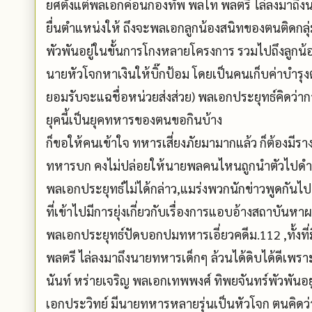
ยศตั้งแต่พลเอกค่อนกองทัพ พลโท พลตรี ไล่ลงมาถึงน
ยื่นตำแหน่งให้ ถึงจะพลเอกลูกน้องสนิทของตนติดกล
พัวพันอยู่ในขั้นการโกงหลายโครงการ รวมไปถึงลูกน้อ
นายหัวโจกหาเงินให้บิ๊กป้อม โดยเป็นคนเก็บค่าบำรุ
ยอมรับจะแฉชื่อหน่วยส่งส่วย) พลเอกประยุทธ์คิดว
ยุคนี้เป็นยุคทหารของตนขอกินบ้าง
ก็ขอให้คนเข้าใจ ทหารเสี่ยงภัยมามากแล้ว ก็ต้องมีราง
ทหารบก คงไม่ปล่อยให้นายพลคนไหนถูกนำตัวไปดำเนิ
พลเอกประยุทธ์ไม่ได้กล่าว,แมร่งพวกนักข่าวพูดกันไ
ที่เข้าไปมีการยุ่งเกี่ยวกับเรื่องการแอบอ้างสถาบันหา
พลเอกประยุทธ์ปัดบอกปมทหารเอี่ยวคดีม.112 ,ทั้งที
พลตรี ไล่ลงมาถึงนายทหารเด็กๆ ล้วนได้ดิบได้ดีเพ
นันท์ หร่ายเจริญ พลเอกเทพพงศ์ ทิพยจันทร์พัวพันอ
เอกประวิทย์ มีนายทหารหลายรุ่นเป็นหัวโจก ตนคิดว