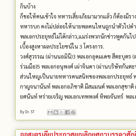
กินบ้าง
ก็ขอให้คนเข้าใจ ทหารเสี่ยงภัยมามากแล้ว ก็ต้องมีราง
ทหารบก คงไม่ปล่อยให้นายพลคนไหนถูกนำตัวไปดำเนิ
พลเอกประยุทธ์ไม่ได้กล่าว,แมร่งพวกนักข่าวพูดกันไ
เบื้องสูงหาผลประโยชน์ใน 3 โครงการ. 1 พลเอ
วงศ์สุวรรณ (ผ่านนอมินี)3 พลเอกอุดมเดช สีตะบุตร (
ร่วมมือ)5 พลเอกอนุพงศ์ เผ่าจินดา (ผ่านบริษัทกันตะ
ส่วนใหญเป็นนายทหารคนสนิทของพลเอกประยุทธ์ พ
กาญจนานันท์ พลเอกอภิชาติ มีสมมนต์ พลเอกสุชาติ ผ่
ยศนันท์ หร่ายเจริญ พลเอกเทพพงศ์ ทิพยจันทร์ พล
By
Dr. ST
ออสเตรเลียประกาศยกเลิกยศถาบรรดาศักดิ