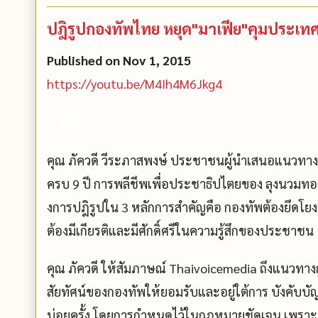
ปฎิรูปกองทัพไทย หยุด"มาเฟีย"คุมประเทศ 
Published on Nov 1, 2015
https://youtu.be/M4Ih4M6Jkg4
Download
คุณ ภัควดี วีระภาสพงษ์ ประชาชนผู้นำเสนอแนวทา
ครบ 9 ปี การพลีชีพเพื่อประชาธิปไตยของ ลุงนวมทอง
งการปฎิรูปใน 3 หลักการสำคัญคือ กองทัพต้องยึดโ
ต้องมีเกียรติและมีศักดิ์ศรีในความร­ู้สึกของประชาชน
คุณ ภัควดี ให้สัมภาษณ์ Thaivoicemedia ถึงแนวทางก
สัยทัศน์ของกองทัพให้ยอมรับแล­ะอยู่ใต้การ บังคับ
บ่อยครั้ง โดยการกำหนดไว้ในกฎหมายชัดเจน เพราะทุกว