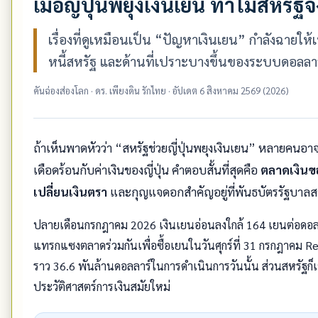
เมื่อญี่ปุ่นพยุงเงินเยน ทำไมสหรัฐ
เรื่องที่ดูเหมือนเป็น “ปัญหาเงินเยน” กำลังฉายใ
หนี้สหรัฐ และด้านที่เปราะบางขึ้นของระบบดอลลาร
คันฉ่องส่องโลก · ดร. เพียงดิน รักไทย · อัปเดต 6 สิงหาคม 2569 (2026)
ถ้าเห็นพาดหัวว่า “สหรัฐช่วยญี่ปุ่นพยุงเงินเยน” หลายคนอาจ
เดือดร้อนกับค่าเงินของญี่ปุ่น คำตอบสั้นที่สุดคือ
ตลาดเงินข
เปลี่ยนเงินตรา
และกุญแจดอกสำคัญอยู่ที่พันธบัตรรัฐบาลสหร
ปลายเดือนกรกฎาคม 2026 เงินเยนอ่อนลงใกล้ 164 เยนต่อดอลลาร์
แทรกแซงตลาดร่วมกันเพื่อซื้อเยนในวันศุกร์ที่ 31 กรกฎาคม Re
ราว 36.6 พันล้านดอลลาร์ในการดำเนินการวันนั้น ส่วนสหรัฐก็เ
ประวัติศาสตร์การเงินสมัยใหม่