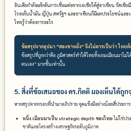
อินเดียกำลังผลักดันการเชื่อมต่อจากเอเชียใต้สู่อาเซียน รัส
โรงกลั่นน้ำมัน ญี่ปุ่น สหรัฐฯ และอาเซียนก็มีผลประโยชน์และ
ไทยรู้ว่าต้องการอะไร
ข้อสรุปจากอุปมา “สองขาหยั่ง” จึงไม่ควรเป็นว่า ไทยต
ข้อสรุปที่ถูกกว่าคือ ภูมิศาสตร์ทำให้ไทยทิ้งเกมเมียนมาไม่ไ
ตนเอง” มากขึ้นเท่านั้น
5. สิ่งที่ข้อเสนอของ ดร.กิตติ มองเห็นได้ถูกจ
หากสรุปจากกรอบที่นำมาอภิปราย จุดแข็งมีอย่างน้อยสี่ประการ
หนึ่ง เมียนมาเป็น strategic depth ของไทย
ไม่ใช่ประ
ชาติและโครงสร้างเศรษฐกิจระดับภูมิภาค