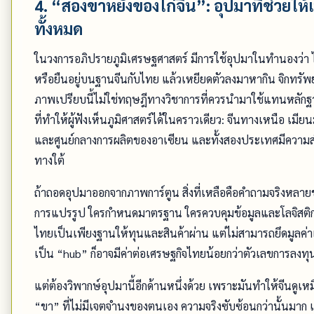
4. “สองขาหยั่งของไก่จีน”: อุปมาที่ช่วยใ
ทั้งหมด
ในวงการอภิปรายภูมิเศรษฐศาสตร์ มีการใช้อุปมาในทำนองว่า ไ
หรือยืนอยู่บนฐานจีนกับไทย แล้วเหยียดตัวลงมาหากิน จิกทร
ภาพเปรียบนี้ไม่ใช่ทฤษฎีทางวิชาการที่ควรนำมาใช้แทนหลั
ที่ทำให้ผู้ฟังเห็นภูมิศาสตร์ได้ในคราวเดียว: จีนทางเหนือ เม
และศูนย์กลางการผลิตของอาเซียน และทั้งสองประเทศมีความส
ทางใต้
ถ้าถอดอุปมาออกจากภาพการ์ตูน สิ่งที่เหลือคือคำถามจริงหลายข้
การแปรรูป ใครกำหนดมาตรฐาน ใครควบคุมข้อมูลและโลจิสติกส์ 
ไทยเป็นเพียงฐานให้ทุนและสินค้าผ่าน แต่ไม่สามารถยึดมูลค่าเพ
เป็น “hub” ก็อาจมีค่าต่อเศรษฐกิจไทยน้อยกว่าตัวเลขการลงทุน
แต่ต้องวิพากษ์อุปมานี้อีกด้านหนึ่งด้วย เพราะมันทำให้จีนดูเ
“ขา” ที่ไม่มีเจตจำนงของตนเอง ความจริงซับซ้อนกว่านั้นมาก เ