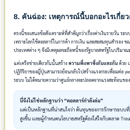
8. คันฉ่อง: เหตุการณ์นี้บอกอะไรเกี่
ตรงนี้ขอเสนอข้อสังเคราะห์ที่สำคัญกว่าเรื่องค่าเงินรายวัน
เพราะโลกใช้ดอลลาร์ในการค้า การเงิน และสะสมทุนสำรอง ขณะท
ประเทศต่าง ๆ จึงมีเหตุผลจะถือหนี้ของรัฐบาลสหรัฐในปริมา
แต่เครือข่ายเดียวกันนั้นสร้าง
ความพึ่งพาซึ่งกันและกัน
ด้วย เ
ปฏิกิริยาของญี่ปุ่นสามารถย้อนกลับไปสร้างแรงกระเพื่อมต่อ yie
ระบบ ไม่ได้หมายความว่าศูนย์กลางจะปลอดจากแรงสะท้อนขอ
นี่จึงไม่ใช่หลักฐานว่า “ดอลลาร์กำลังล่ม”
แต่เป็นหลักฐานที่น่าสนใจว่า ต้นทุนของการรักษาระบบที
สูงขึ้น และผู้กำหนดนโยบายสหรัฐต้องใส่ใจกับตลาด Tre