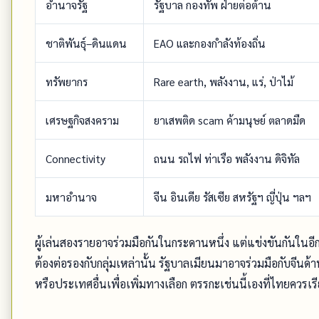
อำนาจรัฐ
รัฐบาล กองทัพ ฝ่ายต่อต้าน
ชาติพันธุ์–ดินแดน
EAO และกองกำลังท้องถิ่น
ทรัพยากร
Rare earth, พลังงาน, แร่, ป่าไม้
เศรษฐกิจสงคราม
ยาเสพติด scam ค้ามนุษย์ ตลาดมืด
Connectivity
ถนน รถไฟ ท่าเรือ พลังงาน ดิจิทัล
มหาอำนาจ
จีน อินเดีย รัสเซีย สหรัฐฯ ญี่ปุ่น ฯลฯ
ผู้เล่นสองรายอาจร่วมมือกันในกระดานหนึ่ง แต่แข่งขันกันในอ
ต้องต่อรองกับกลุ่มเหล่านั้น รัฐบาลเมียนมาอาจร่วมมือกับจีนด้
หรือประเทศอื่นเพื่อเพิ่มทางเลือก ตรรกะเช่นนี้เองที่ไทยควรเรียน