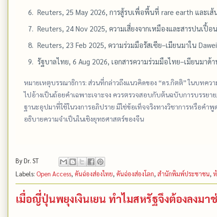
Reuters, 25 May 2026, การสู้รบเพื่อพื้นที่ rare earth และ
Reuters, 24 Nov 2025, ความเสี่ยงจากเหมืองและสารปนเปื้อนใ
Reuters, 23 Feb 2025, ความร่วมมือรัสเซีย–เมียนมาใน Dawei 
รัฐบาลไทย, 6 Aug 2026, เอกสารความร่วมมือไทย–เมียนมาด
หมายเหตุบรรณาธิการ: ส่วนที่กล่าวถึงแนวคิดของ “ดร.กิตติ” ในบทคว
ไปอ้างเป็นถ้อยคำเฉพาะเจาะจง ควรตรวจสอบกับต้นฉบับการบรรยาย/บท
ฐานะอุปมาที่ใช้ในวงการอภิปราย มิใช่ข้อเท็จจริงทางวิชาการหรือคำพู
อธิบายความจำเป็นในเชิงยุทธศาสตร์ของจีน
By
Dr. ST
Labels:
Open Access
,
คันฉ่องส่องไทย
,
คันฉ่องส่องโลก
,
สำนักพิมพ์ประชาชน
,
ห
เมื่อญี่ปุ่นพยุงเงินเยน ทำไมสหรัฐจึงต้องลงมาช