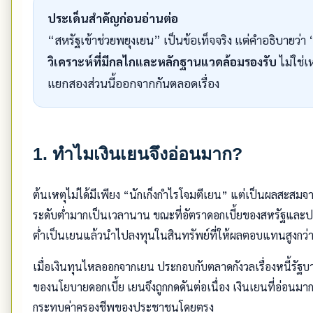
ประเด็นสำคัญก่อนอ่านต่อ
“สหรัฐเข้าช่วยพยุงเยน” เป็นข้อเท็จจริง แต่คำอธิบายว่
วิเคราะห์ที่มีกลไกและหลักฐานแวดล้อมรองรับ
ไม่ใช่เ
แยกสองส่วนนี้ออกจากกันตลอดเรื่อง
1. ทำไมเงินเยนจึงอ่อนมาก?
ต้นเหตุไม่ได้มีเพียง “นักเก็งกำไรโจมตีเยน” แต่เป็นผลสะสม
ระดับต่ำมากเป็นเวลานาน ขณะที่อัตราดอกเบี้ยของสหรัฐและประเ
ต่ำเป็นเยนแล้วนำไปลงทุนในสินทรัพย์ที่ให้ผลตอบแทนสูงกว่า ซึ่
เมื่อเงินทุนไหลออกจากเยน ประกอบกับตลาดกังวลเรื่องหนี้รัฐ
ของนโยบายดอกเบี้ย เยนจึงถูกกดดันต่อเนื่อง เงินเยนที่อ่อนมาก
กระทบค่าครองชีพของประชาชนโดยตรง