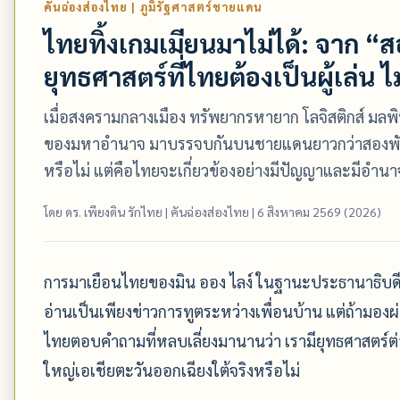
คันฉ่องส่องไทย | ภูมิรัฐศาสตร์ชายแดน
ไทยทิ้งเกมเมียนมาไม่ได้: จาก “สอ
ยุทธศาสตร์ที่ไทยต้องเป็นผู้เล่น ไม่ใช
เมื่อสงครามกลางเมือง ทรัพยากรหายาก โลจิสติกส์ มล
ของมหาอำนาจ มาบรรจบกันบนชายแดนยาวกว่าสองพันกิโ
หรือไม่ แต่คือไทยจะเกี่ยวข้องอย่างมีปัญญาและมีอำน
โดย ดร. เพียงดิน รักไทย | คันฉ่องส่องไทย | 6 สิงหาคม 2569 (2026)
การมาเยือนไทยของมิน ออง ไลง์ ในฐานะประธานาธิบดีเ
อ่านเป็นเพียงข่าวการทูตระหว่างเพื่อนบ้าน แต่ถ้ามองผ่าน
ไทยตอบคำถามที่หลบเลี่ยงมานานว่า เรามียุทธศาสตร
ใหญ่เอเชียตะวันออกเฉียงใต้จริงหรือไม่