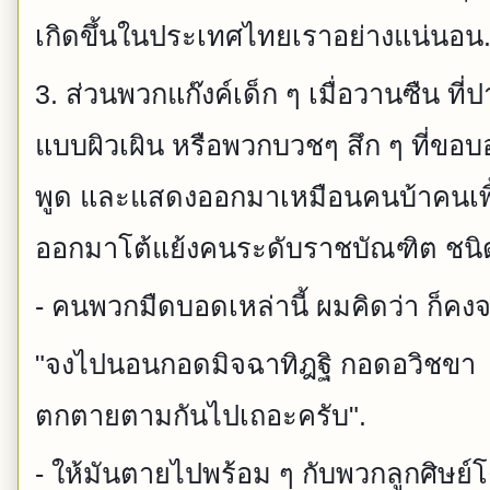
เกิดขึ้นในประเทศไทยเราอย่างแน่นอน
3. ส่วนพวกแก๊งค์เด็ก ๆ เมื่อวานซืน ที่ป
แบบผิวเผิน หรือพวกบวชๆ สึก ๆ ที่ขอบ
พูด และแสดงออกมาเหมือนคนบ้าคนเพี้
ออกมาโต้แย้งคนระดับราชบัณฑิต ชนิดแบ
- คนพวกมืดบอดเหล่านี้ ผมคิดว่า ก็คงจ
"จงไปนอนกอดมิจฉาทิฎฐิ กอดอวิชขา
ตกตายตามกันไปเถอะครับ".
- ให้มันตายไปพร้อม ๆ กับพวกลูกศิษย์โ