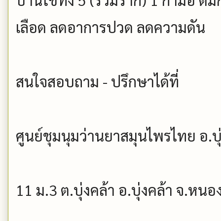
เลือด ลดอาการปวด ลดความดัน
สนใจสอบถาม - ปรึกษาได้ที่
ศูนย์ชุมนุมว่านยาสมุนไพรไทย อ.บุ
11 ม.3 ต.บุ่งคล้า อ.บุ่งคล้า จ.หน