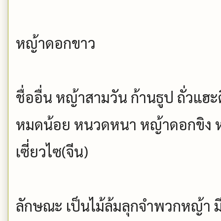
หญ้าดอกขาว
ชื่ออื่น หญ้าสามวัน ก้านธูป ถั่วแ
หมดน้อย หนวดหนา หญ้าดอกขิง หญ
เซี่ยวไซ(จีน)
ลักษณะ เป็นไม้ล้มลุกจำพวกหญ้า มี