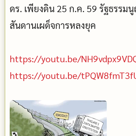
ดร. เพียงดิน 25 ก.ค. 59 รัฐธรร
สันดานเผด็จการหลงยุค
https://youtu.be/NH9vdpx9VD
https://youtu.be/tPQW8fmT3f