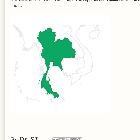
Seventy years after World War II, Japan has approached
Thailand
as a potent
Pacific …
By
Dr. ST