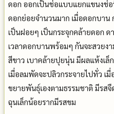
ดอก ออกเป็นช่อแบบแยกแขนงช่อที
ดอกย่อยจำนวนมาก เมื่อดอกบาน ก
เป็นฝอยๆ เป็นกระจุกคล้ายดอก ดาว
เวลาดอกบานพร้อมๆ กันจะสวยงา
สีขาว เบาคล้ายปุยนุ่น มีผลแห้งเล็กๆ
เมื่อลมพัดจะปลิวกระจายไปทั่ว เม
ขยายพันธุ์เองตามธรรมชาติ มีรสจื
ฉุนเล็กน้อยรากมีรสขม