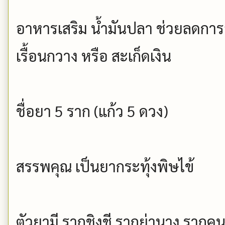
อาหารเสริม น้ำมันปลา ช่วยลดการ
เรื้อนกวาง หรือ สะเก็ดเงิน
ชื่อยา 5 ราก (แก้ว 5 ดวง)
สรรพคุณ เป็นยากระทุ้งพิษไข้
ตัวยามี รากชิงชี รากย่านาง รากค