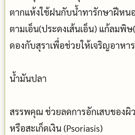
ตากแห้งใช้ฝนกับน้ำทารักษาฝีหนอง
ตามเอ็น(ประดงเส้นเอ็น) แก้ลมพิ
ดองกับสุราเพื่อช่วยให้เจริญอาหาร
น้ำมันปลา
สรรพคุณ ช่วยลดการอักเสบของผิวห
หรือสะเก็ดเงิน (Psoriasis)