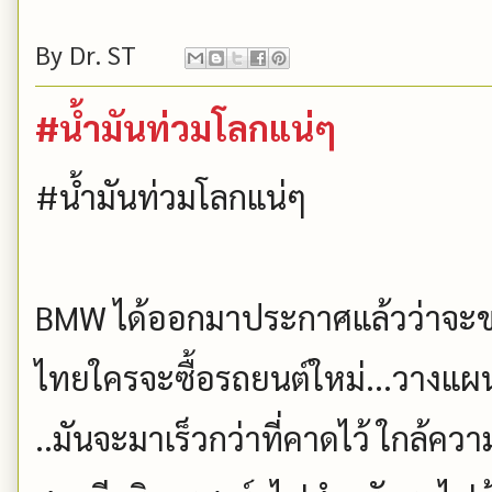
By
Dr. ST
#น้ำมันท่วมโลกแน่ๆ
#น้ำมันท่วมโลกแน่ๆ
BMW ได้ออกมาประกาศแล้วว่าจะขา
ไทยใครจะซื้อรถยนต์ใหม่...วางแผ
..มันจะมาเร็วกว่าที่คาดไว้ ใกล้ควา