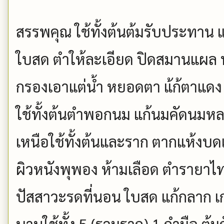
สรรพคุณ ใช้ทั้งต้นต้มรับประทาน แ
ใบสด ตำให้ละเอียด ปิดสมานแผล 
กรองเอาแต่น้ำ หยอดตา แ้ก้ตาแดง
ใช้ทั้งต้นตำพอกนม แก้นมคัดนมห
เหนือใช้ทั้งต้นและราก ตากแห้งบด
ผิวหนังพุพอง ห้ามเลือด ตำรายาไทยใ
ปัสสาวะรดที่นอน ใบสด แก้กลาก เกลื
บานใช้ทั้ง 5 (รวมราก) 1 กำมือ ต้มก