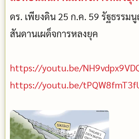
ดร. เพียงดิน 25 ก.ค. 59 รัฐธรร
สันดานเผด็จการหลงยุค
https://youtu.be/NH9vdpx9VD
https://youtu.be/tPQW8fmT3f