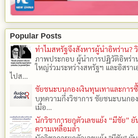
Popular Posts
ทำไมสหรัฐจึงสังหารผู้นำอิหร่าน? ว
ภาพประกอบ ผู้นำการปฏิวัติอิหร่า
ใหญ่ร่วมระหว่างสหรัฐฯ และอิสราเอล
ไปส...
ชัยชนะบนกองเงินทุนเทาและการซื้อเ
บทความกึ่งวิชาการ ชัยชนะบนกองเงิ
เมื่อ...
นักวิชาการยกตัวเลขแย้ง “มีชัย” 
ความเหลื่อมล้ำ
นักวิชาการยกตัวเลขแย้ง "มีชัย" 