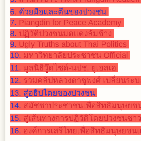
6
.
ด้วยมือและตีนของปวงชน
7.
Piangdin for Peace Academy
8.
ปฏิวัติปวงชนมดแดงล้มช้าง
9.
Ugly Truths about Thai Politics
10.
มหาวิทยาลัยประชาชน Official
11.
มูลนิธิวู๊ดไซด์-นปช. ยูเอสเอ
12.
รวมคลิปหลวงตาชูพงศ์ เปลี่ยนระ
13. สู่อธิปไตยของปวงชน
14.
สมัชชาประชาชนเพื่อสิทธิมนุษย
15.
สู่เส้นทางการปฏิวัติโดยปวงชนชา
16.
องค์การเสรีไทยเพื่อสิทธิมนุษยช