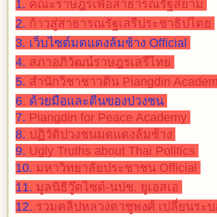
1.
คณะราษฎรเพื่อสาธารณรัฐสยาม
2.
ก้าวสู่สาธารณรัฐเสรีประชาธิปไตย
3.
เว็บไซต์มดแดงล้มช้าง Official
4.
สภาอภิวัฒน์ราษฎรเสรีไทย
5.
สำนักวิชาชาวดิน Piangdin Acade
6
.
ด้วยมือและตีนของปวงชน
7.
Piangdin for Peace Academy
8.
ปฏิวัติปวงชนมดแดงล้มช้าง
9.
Ugly Truths about Thai Politics
10.
มหาวิทยาลัยประชาชน Official
11.
มูลนิธิวู๊ดไซด์-นปช. ยูเอสเอ
12.
รวมคลิปหลวงตาชูพงศ์ เปลี่ยนระ