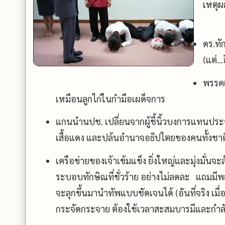
เหตุผ
ดร.ทั
(แต่.
พรรคเ
เหมือนลูกไก่ในกำมือเผด็จการ
แกนนำนปช. เปลี่ยนจากผู้ชี้นิ้วบงการแทนปร
เสื้อแดง และปล้นอำนาจอธิปไตยของคนทั้งชาต
เครือข่ายของเจ้าเข้มแข็ง ยิ่งใหญ่และมุ่งมั่
ระบอบทักษิณที่ชั่วร้าย อย่างไม่ลดละ แถมม
จะลุกขึ้นมานำทัพแบบชัดเจนได้ (อันที่จริง เมื
กระจัดกระจาย ต้องใช้เวลาสะสมบารมีและกำ