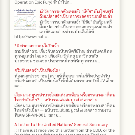
Operation Epic Fury) ซึ่งนำไปส...
นักวิชาการยกตัวเลขแย้ง “มีชัย” ยันเรียนฟรี
ถึงม.ปลายจำเป็น หากจะลดความเหลื่อมล้ำ
นักวิชาการยกตัวเลขแย้ง "มีชัย" ยันเรียนฟรี
ถึงม.ปลายจำเป็น หากจะลดความเหลื่อมล้ำ
เครดิตและอ่านข่าวฉบับเต็มได้ที่
http://www.matic...
30 คำถามจากคนไม่รักเจ้า
สามสิบคำถาม เกี่ยวกับสถาบันกษัตริย์ไทย สำหรับคนไทย
ทุกหมู่เหล่า โดย ดร.​ เพียงดิน รักไทย มหาวิทยาลัย
ประชาชน ขอเดชะ ประชาชนไทยที่รักทุกท่าน ผ...
ครีมกันแดดจำเป็นเพียงใด?
ห้องสมุดประชาชน | ความรู้เพื่อสุขภาพในชีวิตประจำวัน
ครีมกันแดดจำเป็นเพียงใด? เข้าใจอันตรายจากรังสี UV เลือก
ผล...
เวียดนาม: มหาอำนาจใหม่แห่งอาเซียน หรือภาพลวงตาที่คน
ไทยกำลังเชื่อ? — ฉบับรวมเล่มสมบูรณ์ ๙ เอกสาร
เวียดนาม: มหาอำนาจใหม่แห่งอาเซียน หรือภาพลวงตาที่คน
ไทยกำลังเชื่อ? — ฉบับรวมเล่มสมบูรณ์ ๙ เอกสาร รายงาน
พิเศษ SR-VN-001 · สถาบ...
A Letter to the United Nations' General Secretary
: : I have just received this letter from the UDD, or the
Redshirt group fighting for democracy in Thailand,