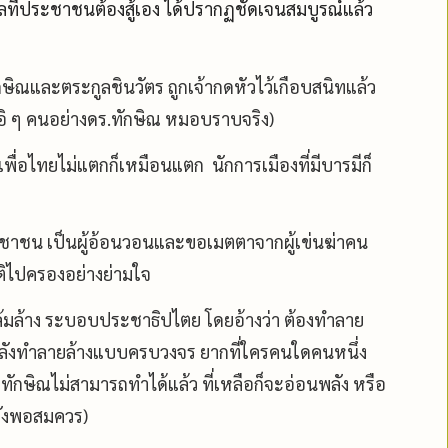
ลที่ประชาชนต้องสู้เอง ได้ปรากฏชัดเจนสมบูรณ์แล้ว
กษิณและตระกูลชินวัตร ถูกเจ้ากดหัวไว้เกือบสนิทแล้ว
..อิ ๆ คนอย่างดร.ทักษิณ หมอบราบจริง)
พื่อไทยไม่แตกก็เหมือนแตก นักการเมืองที่มีบารมีก็
ะชาชน เป็นผู้อ้อนวอนและขอเมตตาจากผู้เข่นฆ่าคน
ิไปครองอย่างย่ามใจ
นจะล้มล้าง ระบอบประชาธิปไตย โดยอ้างว่า ต้องทำลาย
ีพลังทำลายล้างแบบครบวงจร ยากที่ใครคนใดคนหนึ่ง
่อทักษิณไม่สามารถทำได้แล้ว ที่เหลือก็จะอ่อนพลัง หรือ
ลังพอสมควร)