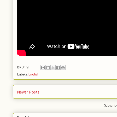
By
Dr. ST
Labels:
English
Newer Posts
Subscrib