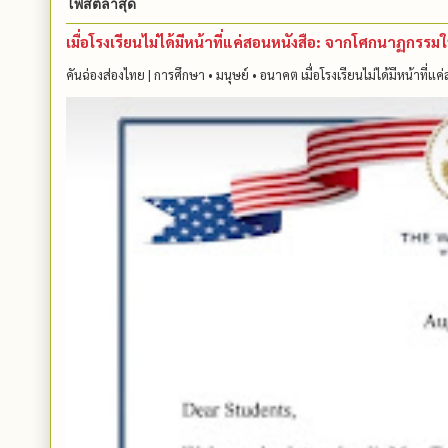
โพสต์ล่าสุด
เมื่อโรงเรียนไม่ได้มีหน้าที่แค่สอนหนังสือ: จากโศกนาฏกรร
คันฉ่องส่องไทย | การศึกษา • มนุษย์ • อนาคต เมื่อโรงเรียนไม่ได้มีหน้าที่