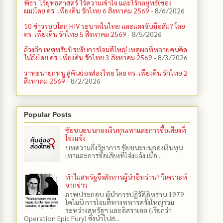
พิธา: ไร้ยุทธศาสตร์ ไร้ความเข้าใจ และไร้กลยุทธ์(ของ
ผม)โดย ดร. เพียงดิน รักไทย 6 สิงหาคม 2569
- 8/6/2026
10 ข่าวรอบโลก HIV ระบาดในไทย และแดงจับมือสัม? โดย
ดร. เพียงดิน รักไทย 5 สิงหาคม 2569
- 8/5/2026
ล้วงลึก เหตุทรัมป์ระงับการโจมตีใหญ่ เหตุผลที่หลายคนคิด
ไม่ถึงโดย ดร. เพียงดิน รักไทย 3 สิงหาคม 2569
- 8/3/2026
วาทะนายกหนู สู่คันฉ่องส่องไทย โดย ดร. เพียงดิน รักไทย 2
สิงหาคม 2569
- 8/2/2026
Popular Posts
ชัยชนะบนกองเงินทุนเทาและการซื้อเสียงที่
โจ่งแจ้ง
บทความกึ่งวิชาการ ชัยชนะบนกองเงินทุน
เทาและการซื้อเสียงที่โจ่งแจ้ง เมื่อ...
ทำไมสหรัฐจึงสังหารผู้นำอิหร่าน? วิเคราะห์
จากข่าว
ภาพประกอบ ผู้นำการปฏิวัติอิหร่าน 1979
โคไมนี การโจมตีทางทหารครั้งใหญ่ร่วม
ระหว่างสหรัฐฯ และอิสราเอล (เรียกว่า
Operation Epic Fury) ซึ่งนำไปส...