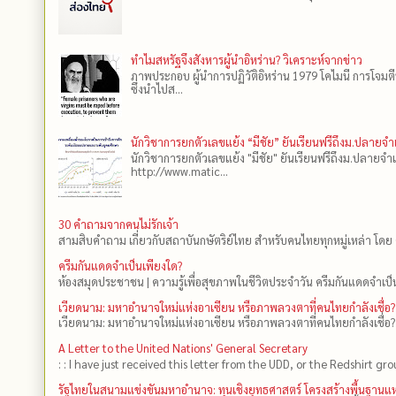
ทำไมสหรัฐจึงสังหารผู้นำอิหร่าน? วิเคราะห์จากข่าว
ภาพประกอบ ผู้นำการปฏิวัติอิหร่าน 1979 โคไมนี การโจมต
ซึ่งนำไปส...
นักวิชาการยกตัวเลขแย้ง “มีชัย” ยันเรียนฟรีถึงม.ปลายจ
นักวิชาการยกตัวเลขแย้ง "มีชัย" ยันเรียนฟรีถึงม.ปลายจำ
http://www.matic...
30 คำถามจากคนไม่รักเจ้า
สามสิบคำถาม เกี่ยวกับสถาบันกษัตริย์ไทย สำหรับคนไทยทุกหมู่เหล่า โดย 
ครีมกันแดดจำเป็นเพียงใด?
ห้องสมุดประชาชน | ความรู้เพื่อสุขภาพในชีวิตประจำวัน ครีมกันแดดจำเป็น
เวียดนาม: มหาอำนาจใหม่แห่งอาเซียน หรือภาพลวงตาที่คนไทยกำลังเชื่อ?
เวียดนาม: มหาอำนาจใหม่แห่งอาเซียน หรือภาพลวงตาที่คนไทยกำลังเชื่อ?
A Letter to the United Nations' General Secretary
: : I have just received this letter from the UDD, or the Redshirt gro
รัฐไทยในสนามแข่งขันมหาอำนาจ: ทุนเชิงยุทธศาสตร์ โครงสร้างพื้นฐาน