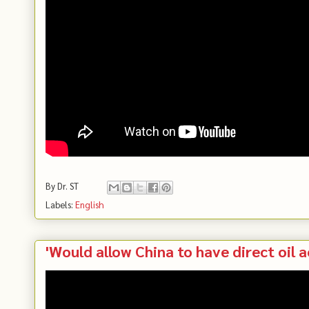
By
Dr. ST
Labels:
English
'Would allow China to have direct oil a