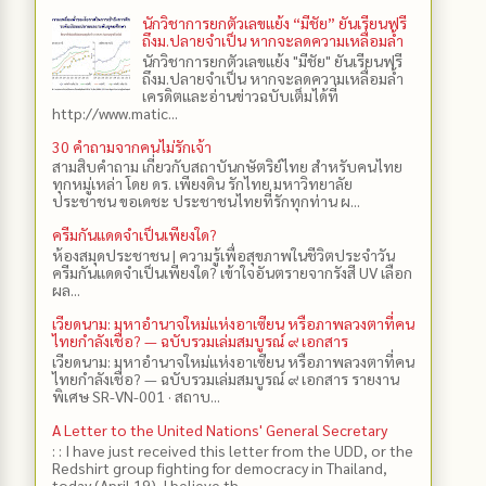
นักวิชาการยกตัวเลขแย้ง “มีชัย” ยันเรียนฟรี
ถึงม.ปลายจำเป็น หากจะลดความเหลื่อมล้ำ
นักวิชาการยกตัวเลขแย้ง "มีชัย" ยันเรียนฟรี
ถึงม.ปลายจำเป็น หากจะลดความเหลื่อมล้ำ
เครดิตและอ่านข่าวฉบับเต็มได้ที่
http://www.matic...
30 คำถามจากคนไม่รักเจ้า
สามสิบคำถาม เกี่ยวกับสถาบันกษัตริย์ไทย สำหรับคนไทย
ทุกหมู่เหล่า โดย ดร.​ เพียงดิน รักไทย มหาวิทยาลัย
ประชาชน ขอเดชะ ประชาชนไทยที่รักทุกท่าน ผ...
ครีมกันแดดจำเป็นเพียงใด?
ห้องสมุดประชาชน | ความรู้เพื่อสุขภาพในชีวิตประจำวัน
ครีมกันแดดจำเป็นเพียงใด? เข้าใจอันตรายจากรังสี UV เลือก
ผล...
เวียดนาม: มหาอำนาจใหม่แห่งอาเซียน หรือภาพลวงตาที่คน
ไทยกำลังเชื่อ? — ฉบับรวมเล่มสมบูรณ์ ๙ เอกสาร
เวียดนาม: มหาอำนาจใหม่แห่งอาเซียน หรือภาพลวงตาที่คน
ไทยกำลังเชื่อ? — ฉบับรวมเล่มสมบูรณ์ ๙ เอกสาร รายงาน
พิเศษ SR-VN-001 · สถาบ...
A Letter to the United Nations' General Secretary
: : I have just received this letter from the UDD, or the
Redshirt group fighting for democracy in Thailand,
today (April 19). I believe th...