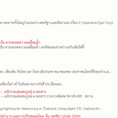
ีทางทหารครั้งใหญ่ร่วมระหว่างสหรัฐฯ และอิสราเอล (เรียกว่า Operation Epic Fury)
ำเป็น หากจะลดความเหลื่อมล้ำ
เป็น หากจะลดความเหลื่อมล้ำ เครดิตและอ่านข่าวฉบับเต็มได้ที่
ดร.​ เพียงดิน รักไทย มหาวิทยาลัยประชาชน ขอเดชะ ประชาชนไทยที่รักทุกท่าน ผ...
เพียงใด? เข้าใจอันตรายจากรังสี UV เลือกผล...
 — ฉบับรวมเล่มสมบูรณ์ ๙ เอกสาร
 — ฉบับรวมเล่มสมบูรณ์ ๙ เอกสาร รายงานพิเศษ SR-VN-001 · สถาบ...
up fighting for democracy in Thailand, today (April 19). I believe th...
แห่งอำนาจ และการปรับสมดุลไทย–จีน–สหรัฐฯ (2568–2569)