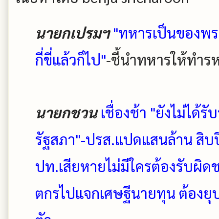
นายกเปรมฯ
"ทหารเป็นของพระ
กี่ขี่แล้วก็ไป"
-ชี้นำทหารให้ทำร
นายกชวน
เชื่องช้า "ยังไม่ได้
รัฐสภา"-ปรส.แปดแสนล้าน สิ
ปท.เสียหายไม่มีใครต้องรับผิ
ตกรไปแจกเศษฐีนายทุน ต้องย