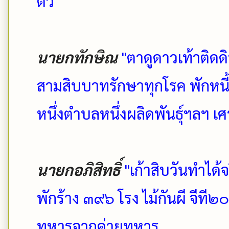
ตัว
นายกทักษิณ
"ตาดูดาวเท้าติดด
สามสิบบาทรักษาทุกโรค พักหน
หนึ่งตำบลหนึ่งผลิดพันธุ์ฯลฯ เศ
นายกอภิสิทธิ์
"เก้าสิบวันทำได้
พักร้าง ๓๙๖ โรง ไม้กันผี จีที
ทหารจากค่ายทหาร