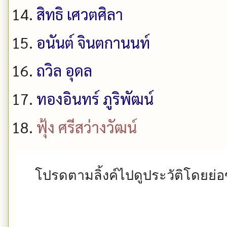
สิทธิ เศวตศิลา
อนันต์ จินตกานนท์
ถวิล อุดล
ทองอินทร์ ภูริพัฒน์
ฟุ้ง ศรีสว่างวัฒน์
โปรดตามลิ้งค์ไปดูประวัติโดยย่