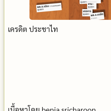
เครดิต ประชาไท
เนื้อหาโดย benja sricharoon