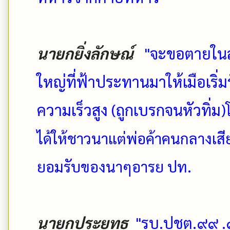
นายกยิ่งลักษณ์
"จะขอตายในส
ใหญ่ที่ฟ้าประทานมาให้เมือเริ
ความเร็วสูง (ถูกเบรกจนหัวทิ่ม)
ได้ให้ชาวนาแต่พ่อค้าคนกลางเสีย
ยอมรับของนาๆอารย ปท.
นายกประยุทธ
"รบ.ปชต.๙๙ .