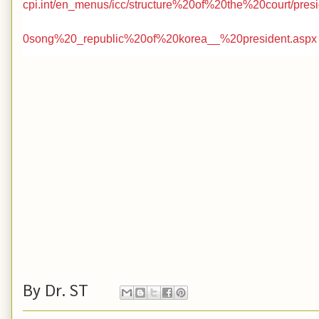
cpi.int/en_menus/icc/structure%20of%20the%20court/pr
0song%20_republic%20of%20korea__%20president.aspx
By
Dr. ST