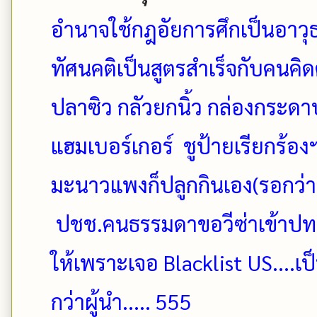
อำนาจใช้กฎอัยการศึกเป็นอาวุธ
ทัศนคติเป็นสูตรสำเร็จกับคนคิด
ปลาซิว กลัวยกนิ้ว กล่องกระดาษเ
แฮมเบอร์เกอร์ ชูป้ายเรียกร้อ
มะนาวแพงก็ปลูกกินเอง(รอกว่า
ปชช.คนธรรมดาขอวีซ่าเข้าปท.ได
ให้เพราะเจอ Blacklist US....เป็
กว่าผู้นำ..... 555