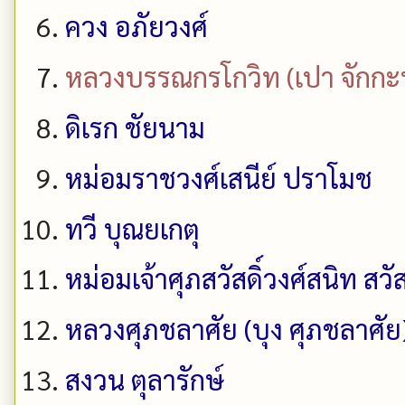
ควง อภัยวงศ์
หลวงบรรณกรโกวิท (เปา จักก
ดิเรก ชัยนาม
หม่อมราชวงศ์เสนีย์ ปราโมช
ทวี บุณยเกตุ
หม่อมเจ้าศุภสวัสดิ์วงศ์สนิท สวัส
หลวงศุภชลาศัย (บุง ศุภชลาศัย
สงวน ตุลารักษ์