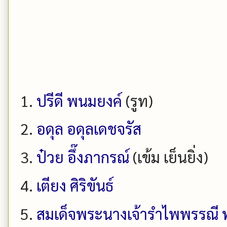
ปรีดี พนมยงค์
(รูท)
อดุล อดุลเดชจรัส
ป๋วย อึ๊งภากรณ์
(เข้ม เย็นยิ่ง)
เตียง ศิริขันธ์
สมเด็จพระนางเจ้ารำไพพรรณี 