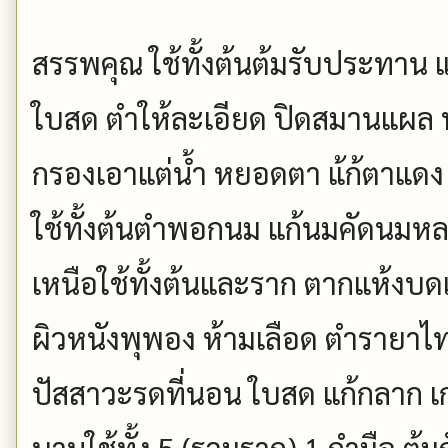
สรรพคุณ ใช้ทั้งต้นต้มรับประทาน แ
ใบสด ตำให้ละเอียด ปิดสมานแผล 
กรองเอาแต่น้ำ หยอดตา แ้ก้ตาแดง
ใช้ทั้งต้นตำพอกนม แก้นมคัดนมห
เหนือใช้ทั้งต้นและราก ตากแห้งบด
ผิวหนังพุพอง ห้ามเลือด ตำรายาไทยใ
ปัสสาวะรดที่นอน ใบสด แก้กลาก เกลื
บานใช้ทั้ง 5 (รวมราก) 1 กำมือ ต้มก