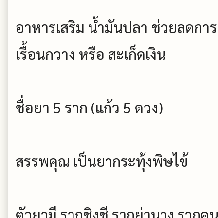
อาหารเสริม น้ำมันปลา ช่วยลดการ
เรื้อนกวาง หรือ สะเก็ดเงิน
ชื่อยา 5 ราก (แก้ว 5 ดวง)
สรรพคุณ เป็นยากระทุ้งพิษไข้
ตัวยามี รากชิงชี รากย่านาง รากค