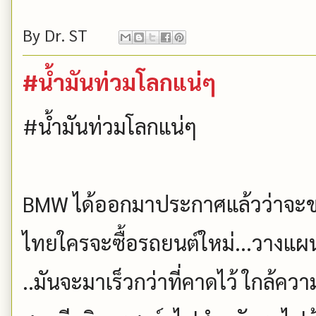
By
Dr. ST
#น้ำมันท่วมโลกแน่ๆ
#น้ำมันท่วมโลกแน่ๆ
BMW ได้ออกมาประกาศแล้วว่าจะขา
ไทยใครจะซื้อรถยนต์ใหม่...วางแผ
..มันจะมาเร็วกว่าที่คาดไว้ ใกล้ควา