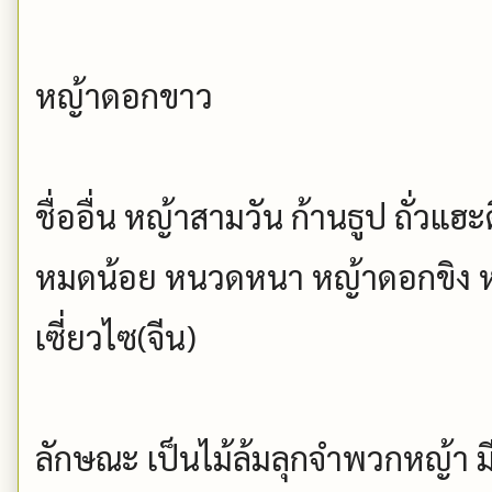
หญ้าดอกขาว
ชื่ออื่น หญ้าสามวัน ก้านธูป ถั่วแ
หมดน้อย หนวดหนา หญ้าดอกขิง หญ
เซี่ยวไซ(จีน)
ลักษณะ เป็นไม้ล้มลุกจำพวกหญ้า มี