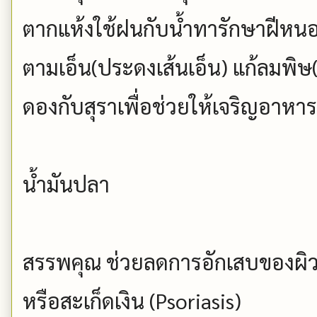
ตากแห้งใช้ฝนกับน้ำทารักษาฝีหนอง
ตามเอ็น(ประดงเส้นเอ็น) แก้ลมพิ
ดองกับสุราเพื่อช่วยให้เจริญอาหาร
น้ำมันปลา
สรรพคุณ ช่วยลดการอักเสบของผิวห
หรือสะเก็ดเงิน (Psoriasis)