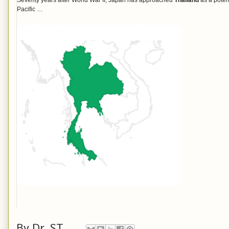
Seventy years after World War II, Japan has approached
Thailand
as a potent
Pacific …
By
Dr. ST