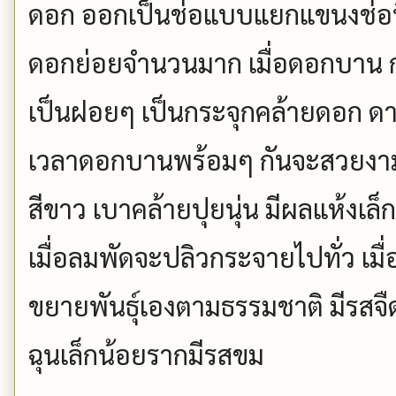
ดอก ออกเป็นช่อแบบแยกแขนงช่อที
ดอกย่อยจำนวนมาก เมื่อดอกบาน ก
เป็นฝอยๆ เป็นกระจุกคล้ายดอก ดาว
เวลาดอกบานพร้อมๆ กันจะสวยงา
สีขาว เบาคล้ายปุยนุ่น มีผลแห้งเล็กๆ
เมื่อลมพัดจะปลิวกระจายไปทั่ว เม
ขยายพันธุ์เองตามธรรมชาติ มีรสจื
ฉุนเล็กน้อยรากมีรสขม