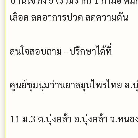
เลือด ลดอาการปวด ลดความดัน
สนใจสอบถาม - ปรึกษาได้ที่
ศูนย์ชุมนุมว่านยาสมุนไพรไทย อ.บุ
11 ม.3 ต.บุ่งคล้า อ.บุ่งคล้า จ.หน