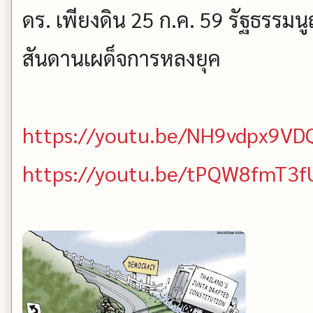
ดร. เพียงดิน 25 ก.ค. 59 รัฐธรร
สันดานเผด็จการหลงยุค
https://youtu.be/NH9vdpx9VD
https://youtu.be/tPQW8fmT3f