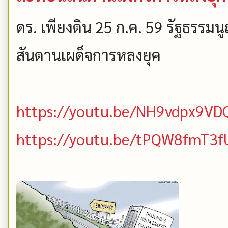
ดร. เพียงดิน 25 ก.ค. 59 รัฐธรร
สันดานเผด็จการหลงยุค
https://youtu.be/NH9vdpx9VD
https://youtu.be/tPQW8fmT3f