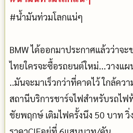
#น้ำมันท่วมโลกแน่ๆ
BMW ได้ออกมาประกาศแล้วว่าจะขา
ไทยใครจะซื้อรถยนต์ใหม่...วางแผ
..มันจะมาเร็วกว่าที่คาดไว้ ใกล้ควา
สถานีบริการชาร์จไฟสำหรับรถไฟฟ้
ชัยพฤกษ์ เติมไฟครั้งนึง 50 บาท วิ่
ราคาCIFอยู่ที่ 6แสนบาท/คัน