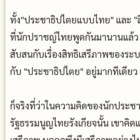
ทั้ง"ประชาธิปไตยแบบไทย" และ "สิ
ที่นักปราชญ์ไทยพูดกันมานานแล้ว 
สับสนกับเรื่องสิทธิเสรีภาพของร
กับ "ประชาธิปไตย" อยู่มากทีเดียว
ก็จริงที่ว่าในความคิดของนักประชา
รัฐธรรมนูญไทยรังเกียจนั้น เขาคิ
เสรีภาพ บุคคลพึงมีเสรีภาพอย่างไม่