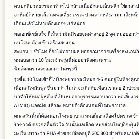
คนปกติปวดธรรมดาทั่วๆไป กล้ามเนื้ออักเสบเอ็นพลิก ใช้เวล
อาทิตย์ก็หายแล้ว แต่พ่อเลี้ยงวรรณ ปวดจากหลังลามมาถึงหน้
เดือนแล้วไม่หายต้องเอกซเรย์หน่อย
พอเอกซ์เรย์เสร็จ ก็เห็นว่ามันมีรอยจุดด่างๆอยู่ 2 จุด หมอบอกว่า
แน่ใจนะต้องเข้าเครื่องสะแกน
สะแกน 1 ชั่วโมง ก็ยังไม่ทราบผล พอออกมาจากเครื่องสะแกนก็
หมอบอกว่า 10 โมงเช้าพรุ่งนี้ค่อยมาฟังผล เพราะ
ฟิมล์ผลตรวจจะออกมาวันพรุ่งนี้
รุ่งขึ้น 10 โมงเช้าก็ไปโรงพยาบาล มีหมอ 4-5 คนอยู่ในห้องคุณ
เพื่อนสนิทกันพูดขึ้นมาว่า ไม่น่าจะเกิดกับเพื่อนเราเลย อีกปร
นาทีก็ให้หมอผู้หญิง ที่เป็นหมออายุรกรรมมาบอกว่า พ่อเลี้ยงวร
ATMID) แอดมิด แล้วละ หมายถึงต้องนอนที่โรงพยาบาล
ตกลงวันนั้นก็ต้องนอนโรงพยาบาล หมอก็เอาเลือดไปตรวจเข้าเ
ร้าซาวด์ ตรวจคลื่นหัวใจ วันนั้นผลเลือด หมอส่วนใหญ่ก็จะรู้แล
มะเร็ง เพราะว่า PHA ค่าของเลือดอยู่ที่ 300.800 สำหรับคนปกติ จ