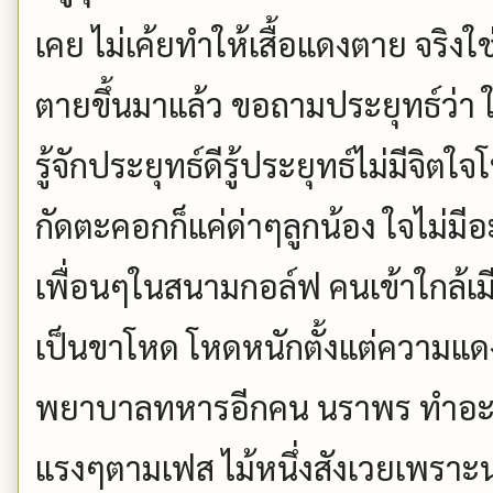
เคย ไม่เค้ยทำให้เสื้อแดงตาย จริงใช่
ตายขึ้นมาแล้ว ขอถามประยุทธ์ว่า 
รู้จักประยุทธ์ดีรู้ประยุทธ์ไม่มีจิต
กัดตะคอกก็แค่ด่าๆลูกน้อง ใจไม่
เพื่อนๆในสนามกอล์ฟ คนเข้าใกล้เมีย
เป็นขาโหด โหดหนักตั้งแต่ความแดงเ
พยาบาลทหารอีกคน นราพร ทำอะไรไม
แรงๆตามเฟส ไม้หนึ่งสังเวยเพรา