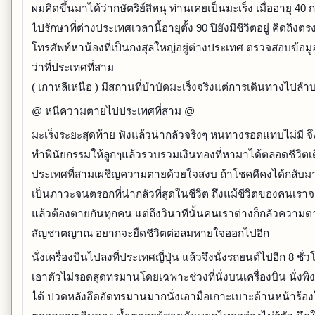
ผมคิดขึ้นมาได้ว่ากษัตริย์สีหนุ ท่านเคยเป็นมะเร็ง เมื่ออายุ 40 ก
ไปรักษาที่ต่างประเทศเวลานี้อายุตั้ง 90 ปียังมีชีวิตอยู่ คิดถึงตรง
โทรศัพท์หาน้องที่เป็นกงสุลใหญ่อยู่ต่างประเทศ ตรวจสอบข้อม
ว่าที่ประเทศที่สาม
( เกาหลีเหนือ ) มีสถานที่บำบัดมะเร็งจริงแต่การเดินทางไปล
@ หนีความตายไปประเทศที่สาม @
มะเร็งระยะสุดท้าย ฟังแล้วน่ากลัวจริงๆ หนทางรอดแทบไม่มี จึ
ทำพินัยกรรมให้ลูกๆแล้วรวบรวมเงินทองที่หามาได้ตลอดชีวิต
ประเทศที่สามเผชิญความตายด้วยใจสงบ ถ้าโชคดีคงได้กลับมา
เป็นภาวะจนตรอกที่น่ากลัวที่สุดในชีวิต ถึงแม้ชีวิตของคนเรา
แล้วต้องตายกันทุกคน แต่ถึงวินาทีนั้นคนเราต่างก็กลัวความ
สัญชาตญาณ อยากจะยืดชีวิตต่อลมหายใจออกไปอีก
นั่งเครื่องบินไปลงที่ประเทศญี่ปุ่น แล้วจึงนั่งรถยนต์ไปอีก 8 ชั
เอาตัวไม่รอดสุดทรมานโดยเฉพาะช่วงที่นั่งบนเครื่องบิน นั่งพิ
ได้ ปวดหลังอึดอัดทรมานมากนั่งเอามือเกาะเบาะด้านหน้าร้