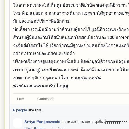
ในอนาคตเราคงได้เห็นศูนย์ธรรมชาติบำบัด ของมูลนิธิวรรณ 
ไทย ที่ อ.แม่สอด จ.ตากอากาศดีมาก นอกจากได้สูดอากาศบริสุ
มีแปลงเกษตรไร้สารพิษอีกด้วย
พ่อเลี้ยงวรรณมีปณิธานว่าสำหรับผู้ยากไร้ มูลนิธิวรรณจะรักษา
สำหรับผู้มีอันจะกินให้สนับสนุนค่าโอสถเพียงวันละ 100 บาท ทา
จะจัดส่งโอสถไปให้ เรียกว่าคนมีฐานะช่วยคนด้อยโอกาสนะครั
อยากทราบรายละเอียดและขอคำ
ปรึกษาเรื่องการดูแลสุขภาพเพิ่มเติม ติดต่อมูลนิธิวรรณ(ปัจจุบั
ภรรยาดูแลอยู่) เลขที่ ๓/๖๘๑ ประชานิเวศน์ ถนนเทศบาลนิมิต
ลาดยาวจตุจักร กรุงเทพฯ โทร. ๐-๒๑๕๘-๐๖๕๘
ช่วยกันเผยแพร่นะครับ ได้บุญ
Like
Comment
6 people
like this.
C
Arriya Pongsavasde
ยาวหน่อยอ่านนะคะ ลุงยิ้มสู้ๆๆๆๆๆๆๆๆๆๆๆ
o
m
Like
·
Reply
·
1
·
9 hrs