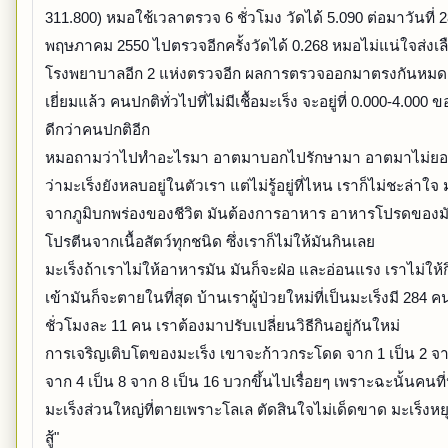
311.800) หมอใช้เวลาตรวจ 6 ชั่วโมง วัดได้ 5.090 ต่อมาวันที่ 
พฤษภาคม 2550 ไปตรวจอีกครั้งวัดได้ 0.268 หมอไม่แน่ใจส่งเล
โรงพยาบาลอีก 2 แห่งตรวจอีก ผลการตรวจออกมาตรงกันหมด 
เยี่ยมแล้ว คนปกติทั่วไปที่ไม่มีเชื้อมะเร็ง จะอยู่ที่ 0.000-4.000 
ดีกว่าคนปกติอีก
หมอถามว่าไปทำอะไรมา อาตมาบอกไปรักษามา อาตมาไม่ยอ
ว่ามะเร็งยังหลบอยู่ในตัวเรา แต่ไม่รู้อยู่ที่ไหน เราก็ไม่ชะล่าใจ 
จากภูมิบกพร่องของชีวิต มันต้องการอาหาร อาหารโปรดของม
โปรตีนจากเนื้อสัตว์ทุกชนิด ซึ่งเราก็ไม่ให้มันกินเลย
มะเร็งถ้าเราไม่ให้อาหารมัน มันก็จะฝ่อ และอ่อนแรง เราไม่ให
เข้ามันก็จะตายในที่สุด บ้านเราผู้ป่วยใหม่ที่เป็นมะเร็งมี 284 
ชั่วโมงละ 11 คน เราต้องมาปรับเปลี่ยนวิธีกินอยู่กันใหม่
การเจริญเติบโตของมะเร็ง เขาจะก้าวกระโดด จาก 1 เป็น 2 จาก
จาก 4 เป็น 8 จาก 8 เป็น 16 บวกขึ้นไปเรื่อยๆ เพราะฉะนั้นคนที่
มะเร็งส่วนใหญ่ที่ตายเพราะโลเล ตัดสินใจไม่เด็ดขาด มะเร็งหย
สู้"