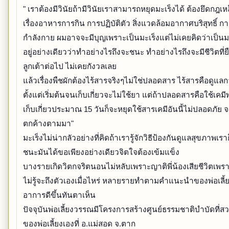
" เราต้องมีวินัยถ้ามีวินัยเราสามารถหยุดมะเร็งได้ ต้องยึดกฎเห
เรื่องอาหารการกิน การปฏิบัติตัว สิ่งแวดล้อมอากาศบริสุทธิ์ ก
กำลังกาย ผมอาจจะมีบุญเพราะเป็นมะเร็งแต่ไม่เคยคิดว่าเป็นมะ
อยู่อย่างเดียวว่าทำอย่างไรถึงจะชนะ ทำอย่างไรถึงจะมีชีวิตที่
ลูกเต้าต่อไป ไม่เคยกังวลเลย
แล้วเรื่องพืชผักต้องไร้สารจริงๆไม่ใช่ปลอดสาร ไร้สารคือดูแล
ตั้งแต่เริ่มต้นจนเก็บเกี่ยวจะไม่ใช้ยา แต่ถ้าปลอดสารคือใช้เคมี
เก็บเกี่ยวประมาณ 15 วันก็จะหยุดใช้สารเคมีอันนี้ไม่ปลอดภัย 
ตกค้างตามมา"
มะเร็งไม่น่ากลัวอย่างที่คิดถ้าเรารู้จักวิธีป้องกันดูแลสุขภาพเ
ชนะมันได้ขอเพียงอย่างเดียวจิตใจต้องเข้มแข็ง
บางรายเกิดวิตกจริตนอนไม่หลับเพราะญาติพี่น้องเสียชีวิตเพรา
ไม่รู้จะถึงตัวเองเมื่อไหร่ หลายรายทำตามคำแนะนำของพ่อเลี
อาการดีขึ้นทันตาเห็น
ปัจจุบันพ่อเลี้ยงวรรณมีโครงการสร้างศูนย์ธรรมชาติบำบัดที่
ของพ่อเลี้ยงเองที่ อ.แม่สอด จ.ตาก