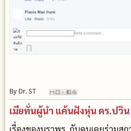
m
e
Pianis Man
thank
n
t
Like
·
Reply
·
3 hrs
s
Write a comment...
By
Dr. ST
เมียทั่นผู้นำ แค้นฝังหุ่น ดร.ปวิน
เรื่องของนราพร กับคนเคยร่วมสถ