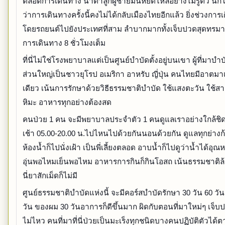
ตลอดการเดินทาง น้ำตาลูกผู้ชายมันหยดไหลอย่างไม่รู้ตัว นึ
ว่าการเดินทางครั้งนี้คงไม่ได้กลับเมืองไทยอีกแล้ว ยิ่งช่วงการ
โดยรถยนต์ไปยังประเทศที่สาม ลำบากมากทั้งเจ็บปวดสุดทร
การเดินทาง 8 ชั่วโมงเต็ม
ที่นี่ไม่ใช่โรงพยาบาลแต่เป็นศูนย์บำบัดตั้งอยู่บนเขา ผู้ที่มาบำ
ส่วนใหญ่เป็นชาวยุโรป อเมริกา อาหรับ ญี่ปุ่น คนไทยมีอาตมา
เดียว เน้นการรักษาด้วยวิธีธรรมชาติบำบัด ใช้แสงตะวัน ใช้สา
หิมะ อาหารทุกอย่างต้องสด
คนป่วย 1 คน จะมีพยาบาลประจำตัว 1 คนดูแลเราอย่างใกล้ชิด 
เช้า 05.00-20.00 น.ไปไหนไปด้วยกันนอนด้วยกัน ดูแลทุกย่างก้
ห้องน้ำก็ไปนั่งเฝ้า เป็นพี่เลี้ยงตลอด อาบน้ำก็ไปดูว่าน้ำได้อุณ
อุ่นพอไหมเย็นพอไหม อาหารการกินก็กินโอสถ เน้นธรรมชาติล้วน
นี่ยาสักเม็ดก็ไม่มี
ศูนย์ธรรมชาติบำบัดแห่งนี้ จะมีคอร์สบำบัดรักษา 30 วัน 60 วั
วัน ของผม 30 วันอาการก็ดีขึ้นมาก ผิดกับตอนที่มาใหม่ๆ เจ
ไม่ไหว คนที่มาที่นี่ป่วยเป็นมะเร็งทุกชนิดบางคนปฏิบัติตัวได้ต