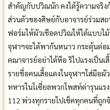
สำคัญกับปวิณนัก คงได้รู้ความจริงกั
ส่วนตัวของศิษย์กับอาจารย์ร่วมส
ฟอร์มให้ผัวเชือดปวิณให้ได้แบบไ
จุฬาฯจะได้พากันหนาว กระตุ้นต่อมศ
คณาจารย์อย่าได้หือ ริไปแรงเป็นเสื
รายชื่อคนเสื้อแดงในจุฬาฯใส่มือผั
ทหารในโเซี่ยลพวกโพสท์ด่ารุนแรง
112 พ่วงทุกรายไปเช็คทุกคนที่ถูก