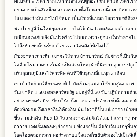
ที่แปลกนะ เวลาเรากินน้ำกินยาแคปซูลอะไรก็แล้วแต่ เวลาเรา
ออกมาจะเป็นสีเหลือง แต่เวลาเราดื่มโอสถพวกนี้เวลาปัสสาวะ
ใส แสดงว่ามันเอาไปใช้หมด เป็นเรื่องที่แปลก ใสกว่าปกติด้วย
ช่วงไปอยู่ทีนั่นใหม่ๆนอนหงายไม่ได้ มันปวดหลังมากต้องนอน
เหมือนจระเข้ หลังมันปวดร้าวไปหมดเพราะถูกมะเร็งทำลายไ
ไปถึงหัวเข่าด้านซ้ายด้วย เวลานั่งหลังก็พิงไม่ได้
เรื่องอาหารการกิน เขาจะให้ทานข้าวบาร์เลย์ กับข้าวก็เป็นกับ
ไม่มีอะไรมากมายเน้นผักเป็นส่วนใหญ่ ผักที่นี่เขาปลูกเอง ปล
ปรับอุณหภูมิและไร้สารพิษ ดินที่ใช้ปลูกเปลี่ยนทุก 3 เดือน
เขาบำบัดด้วยวิธีธรรมชาติบำบัดล้วนๆแต่ค่าใช้จ่ายสูงมาก ค่า
วันเขาคิด 1,500 ดอลลาร์สหรัฐ ผมอยู่ที่นี่ 30 วัน ปฏิบัตตาม
อย่างเคร่งครัดมีระเบียบวินัย ถึงเวลาออกกำลังกายก็ต้องออก พั
ต้องพักผ่อน ถึงเวลากินก็ต้องกิน มั่นใจว่าดีขึ้นแน่ อาการป่วย
ขึ้นตามลำดับ เพียง 10 วันแรกเราจะสัมผัสได้เลยว่าเรามาถูกท
อาการปวดเริ่มลดลงๆ ร่างกายแข็งแรงขึ้น ผิดกับวันแรกๆที่นอ
โอดโอยตลอดเวลา พอร่างกายแข็งแรงก็ขยับตัวเองไปเป็นพี่เลี