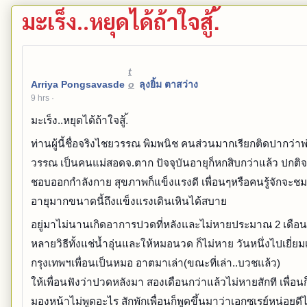
มะเร็ง..หยุดได้ถ้าใจสู้.้
t
Arriya Pongsavasde
o
ลุงยิ้ม ตาสว่าง
9 hrs
·
มะเร็ง..หยุดได้ถ้าใจสู้.้
ท่านผู้นี้ชื่อจริงไชยวรรณ พิมพนิช คนส่วนมากเรียกติดปากว่าพ่
วรรณ เป็นคนแม่สอดจ.ตาก ปัจจุบันอายุก็หกสิบกว่าแล้ว ปกติ
ชอบออกกำลังกาย สุขภาพก็แข็งแรงดี เพื่อนๆหรือคนรู้จักจะช
อายุมากขนาดนี้ถึงแข็งแรงเดินเหินได้สบาย
อยู่มาไม่นานเกิดอาการปวดที่หลังและไม่หายประมาณ 2 เดือน
หลายวิธีทั้งแช่น้ำอุ่นและให้หมอนวด ก็ไม่หาย วันหนึ่งไปเยี่ยมเพ
กรุงเทพฯเพื่อนเป็นหมอ อาตมาเล่า(ขณะที่เล่า..บวชแล้ว)
ให้เพื่อนฟังว่าปวดหลังมา สองเดือนกว่าแล้วไม่หายสักที เพื่อนก็
มองหน้าไม่พูดอะไร สักพักเพื่อนก็พูดขึ้นมาว่าเอกซเรย์หน่อยด