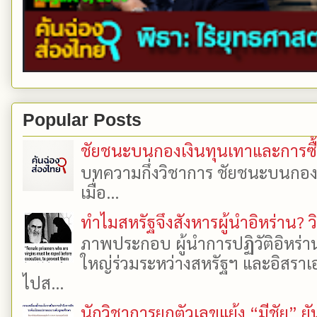
Popular Posts
ชัยชนะบนกองเงินทุนเทาและการซื้อเ
บทความกึ่งวิชาการ ชัยชนะบนกองเงิ
เมื่อ...
ทำไมสหรัฐจึงสังหารผู้นำอิหร่าน? ว
ภาพประกอบ ผู้นำการปฏิวัติอิหร่า
ใหญ่ร่วมระหว่างสหรัฐฯ และอิสราเอล
ไปส...
นักวิชาการยกตัวเลขแย้ง “มีชัย” 