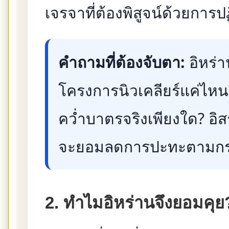
เจรจาที่ต้องพิสูจน์ด้วยการปฏ
คำถามที่ต้องจับตา:
อิหร่
โครงการนิวเคลียร์แค่ไห
คว่ำบาตรจริงเพียงใด? อ
จะยอมลดการปะทะตามกรอบ
2. ทำไมอิหร่านจึงยอมคุย