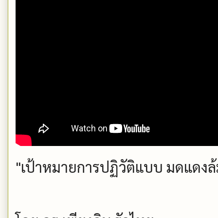
"เป้าหมายการปฏิวัติแบบ มดแดงล้