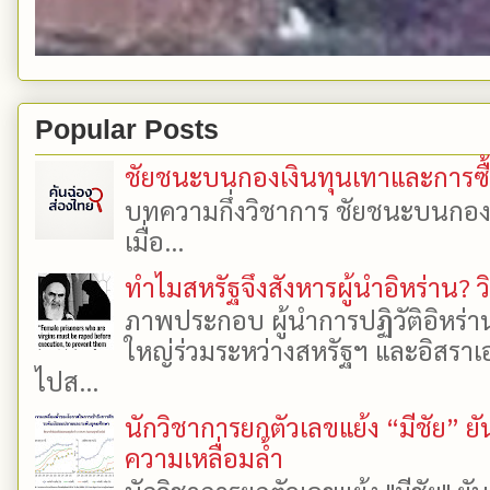
Popular Posts
ชัยชนะบนกองเงินทุนเทาและการซื้อเ
บทความกึ่งวิชาการ ชัยชนะบนกองเงิ
เมื่อ...
ทำไมสหรัฐจึงสังหารผู้นำอิหร่าน? ว
ภาพประกอบ ผู้นำการปฏิวัติอิหร่า
ใหญ่ร่วมระหว่างสหรัฐฯ และอิสราเอล
ไปส...
นักวิชาการยกตัวเลขแย้ง “มีชัย” 
ความเหลื่อมล้ำ