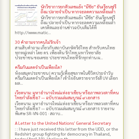
นักวิชาการยกตัวเลขแย้ง “มีชัย” ยันเรียนฟรี
ถึงม.ปลายจำเป็น หากจะลดความเหลื่อมล้ำ
นักวิชาการยกตัวเลขแย้ง "มีชัย" ยันเรียนฟรี
ถึงม.ปลายจำเป็น หากจะลดความเหลื่อมล้ำ
เครดิตและอ่านข่าวฉบับเต็มได้ที่
http://www.matic...
30 คำถามจากคนไม่รักเจ้า
สามสิบคำถาม เกี่ยวกับสถาบันกษัตริย์ไทย สำหรับคนไทย
ทุกหมู่เหล่า โดย ดร.​ เพียงดิน รักไทย มหาวิทยาลัย
ประชาชน ขอเดชะ ประชาชนไทยที่รักทุกท่าน ผ...
ครีมกันแดดจำเป็นเพียงใด?
ห้องสมุดประชาชน | ความรู้เพื่อสุขภาพในชีวิตประจำวัน
ครีมกันแดดจำเป็นเพียงใด? เข้าใจอันตรายจากรังสี UV เลือก
ผล...
เวียดนาม: มหาอำนาจใหม่แห่งอาเซียน หรือภาพลวงตาที่คน
ไทยกำลังเชื่อ? — ฉบับรวมเล่มสมบูรณ์ ๙ เอกสาร
เวียดนาม: มหาอำนาจใหม่แห่งอาเซียน หรือภาพลวงตาที่คน
ไทยกำลังเชื่อ? — ฉบับรวมเล่มสมบูรณ์ ๙ เอกสาร รายงาน
พิเศษ SR-VN-001 · สถาบ...
A Letter to the United Nations' General Secretary
: : I have just received this letter from the UDD, or the
Redshirt group fighting for democracy in Thailand,
today (April 19). I believe th...