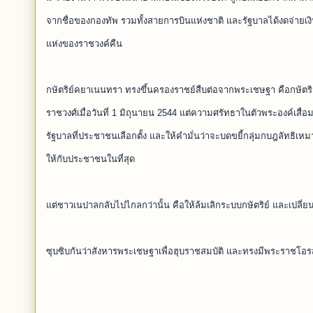
จากชื่อของกองทัพ รวมทั้งสายการบินแห่งชาติ และรัฐบาลได้งดจ่ายเ
แห่งของราชวงค์คืน
กษัตริย์คยาเนนทรา ทรงขึ้นครองราชย์สืบต่อจากพระเชษฐา คือกษัตริ
ราชวงศ์เมื่อวันที่ 1 มิถุนายน 2544 แต่ความศรัทธาในตัวพระองค์เ
รัฐบาลที่ประชาชนเลือกตั้ง และให้คำมั่นว่าจะบดขยี้กลุ่มกบฎลัท
ให้กับประชาชนในที่สุด
แต่ชาวเนปาลกลับไปไกลกว่านั้น คือให้ล้มเลิกระบบกษัตริย์ และเปลี
ซุบซิบกันว่าสังหารพระเชษฐาเพื่อฮุบราชสมบัติ และทรงมีพระราชโอ