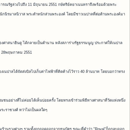
รณรัฐล่วงไปถึง 11 มิถุนายน 2551 กษัตริย์คยาเนนทราจึงพร้อมด้วยพระ
นักนิรมาลนิวาส พระตำหนักส่วนพระองค์ โดยมีชาวเนปาลที่ต่อต้านพระองค์มา
จ้าของศาสนาฮินดู ได้กลายเป็นตำนาน หลังสภาร่างรัฐธรรมนูญ ประกาศให้เนปาล
ี่ 28พฤษภาคม 2551
นปาลได้จัดส่งบิลไปเก็บค่าไฟฟ้าที่คิดค้างไว้ราว 40 ล้านบาท โดยบอกว่าทรง
ชนอย่างที่ไม่ค่อยได้เห็นบ่อยครั้ง โดยทรงเข้าร่วมพิธีทางศาสนาที่วัดแห่งหนึ่ง
พระราชวงศ์ ทว่าไม่เป็นผลใดๆ
้านรวงต่างๆ รวมทั้งถูกถอดออกจากธนบัตร ขณะที่คำว่า "Royal"ก็ถูกลบออก