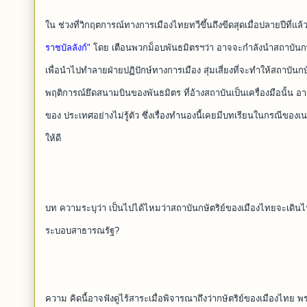
ใน ช่วงที่วิกฤตการณ์ทางการเมืองไทยทวีขึ้นถึงขีดสุดเมื่อปลายปีที่แล้ว
ราชบัลลังก์"
โดย เตือนพวกม็อบพันธมิตรฯว่า อาจจะกำลังนำสถาบันกษ
เพื่อนำไปทำลายฝ่ายปฏิปักษ์ทางการเมือง สุ่มเสี่ยงที่จะทำให้สถาบัน
พฤติการณ์ยึดสนามบินของพันธมิตร ที่อ้างสถาบันเป็นเครื่องมือนั้น 
ของ ประเทศอย่างไม่รู้ตัว ซึ่งเรื่องทำนองนี้เคยมีบทเรียนในกรณีของเน
ให้ดี
บท ความระบุว่า เป็นไปได้ไหมว่าสถาบันกษัตริย์ของเมืองไทยจะเดินไปท
ระบอบสาธารณรัฐ?
ความ คิดนี้อาจฟังดูไร้สาระเมื่อพิจารณาถึงว่ากษัตริย์ของเมืองไทย