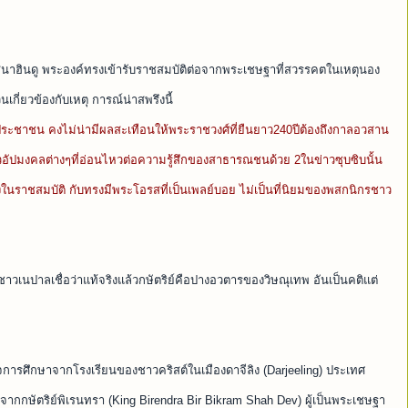
าสนาฮินดู พระองค์ทรงเข้ารับราชสมบัติต่อจากพระเชษฐาที่สวรรคตในเหตุนอง
นเกี่ยวข้องกับเหตุ การณ์น่าสพรึงนี้
ประชาชน คงไม่น่ามีผลสะเทือนให้พระราชวงศ์ที่ยืนยาว240ปีต้องถึงกาลอวสาน
่าวอัปมงคลต่างๆที่อ่อนไหวต่อความรู้สึกของสาธารณชนด้วย 2ในข่าวซุบซิบนั้น
หวังในราชสมบัติ กับทรงมีพระโอรสที่เป็นเพลย์บอย ไม่เป็นที่นิยมของพสกนิกรชาว
าวเนปาลเชื่อว่าแท้จริงแล้วกษัตริย์คือปางอวตารของวิษณุเทพ อันเป็นคติแต่
จการศึกษาจากโรงเรียนของชาวคริสต์ในเมืองดาจีลิง (Darjeeling) ประเทศ
ต่อจากกษัตริย์พิเรนทรา (King Birendra Bir Bikram Shah Dev) ผู้เป็นพระเชษฐา