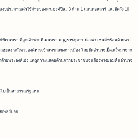
งินงบประมาณค่าใช้จ่ายของพระองค์ปีละ 3 ล้าน 1 แสนดอลลาร์ และยึดวัง 10
ย์พิเรนทรา ที่ถูกเจ้าชายทิเพนทรา มกุฎราชกุมาร ปลงพระชนม์พร้อมด้วยพระ
สื่อมถอยลง หลังพระองค์ทรงเข้าแทรกแซงการเมือง โดยยึดอำนาจเบ็ดเสร็จมาจาก
ธิเหมาด้วยพระองค์เอง แต่ถูกกระแสต่อต้านจากประชาชนจนต้องทรงยอมคืนอำนาจ
่ยนไปเป็นสาธารณรัฐแทน
รสเพลย์บอย