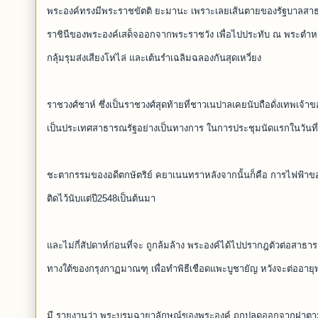
พระองค์ทรงมีพระราชขัตติ ยะมานะ เพราะเลยเส้นตายของรัฐบาลสาธา
ราชินีของพระองค์เสด็จออกจากพระราชวัง เพื่อไปประทับ ณ พระตำห
กลุ้มรุมส่งเสียงโห่ไล่ และเต้นรำเฉลิมฉลองกันสุดเหวี่ยง
ราชวงศ์ชาห์ ซึ่งเป็นราชวงศ์สุดท้ายที่ชาวเนปาลเคยนับถือดั่งเทพเ
เป็นประเทศสาธารณรัฐอย่างเป็นทางการ ในการประชุมนัดแรกในวันท
ชะตากรรมของอดีตกษัตริย์ คยาเนนทราหลังจากนั้นก็คือ การไฟฟ้าของเ
ติดไว้นับแต่ปี2548เป็นต้นมา
และไม่กี่สัปดาห์ก่อนที่จะ ถูกล้มล้าง พระองค์ได้ไปปรากฎตัวต่อสาธารณ
ทางใต้ของกรุงกาฏมาณฑุ เพื่อทำพิธีเชือดแพะบูชายัญ หวังจะต่ออายุ
มี รายงานว่า พระบรมฉายาลักษณ์ของพระองค์ ถูกปลดออกจากฝาตามร