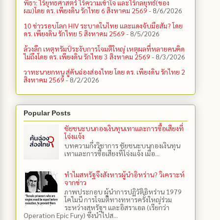
พิธา: ไร้ยุทธศาสตร์ ไร้ความเข้าใจ และไร้กลยุทธ์(ของ
ผม)โดย ดร. เพียงดิน รักไทย 6 สิงหาคม 2569
- 8/6/2026
10 ข่าวรอบโลก HIV ระบาดในไทย และแดงจับมือสัม? โดย
ดร. เพียงดิน รักไทย 5 สิงหาคม 2569
- 8/5/2026
ล้วงลึก เหตุทรัมป์ระงับการโจมตีใหญ่ เหตุผลที่หลายคนคิด
ไม่ถึงโดย ดร. เพียงดิน รักไทย 3 สิงหาคม 2569
- 8/3/2026
วาทะนายกหนู สู่คันฉ่องส่องไทย โดย ดร. เพียงดิน รักไทย 2
สิงหาคม 2569
- 8/2/2026
Popular Posts
ชัยชนะบนกองเงินทุนเทาและการซื้อเสียงที่
โจ่งแจ้ง
บทความกึ่งวิชาการ ชัยชนะบนกองเงินทุน
เทาและการซื้อเสียงที่โจ่งแจ้ง เมื่อ...
ทำไมสหรัฐจึงสังหารผู้นำอิหร่าน? วิเคราะห์
จากข่าว
ภาพประกอบ ผู้นำการปฏิวัติอิหร่าน 1979
โคไมนี การโจมตีทางทหารครั้งใหญ่ร่วม
ระหว่างสหรัฐฯ และอิสราเอล (เรียกว่า
Operation Epic Fury) ซึ่งนำไปส...