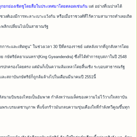
ะถูกยกย่องเชิดชูโดยสื่อในประเทศมาโดยตลอดเช่นกัน
แต่ อย่างที่เนปาลได้
าชวงศ์เองมีการทะลาะเบาะแว้งกัน หรือเมื่อราชวงศ์ที่ไร้ความสามารถทำเลยเถิด
ละพลิกเปลี่ยนไปเป็นสาธาณรัฐ
กการะและเทิดทูน" ในช่วงเวลา 30 ปีที่ครองราชย์ แต่หลังจากที่ถูกสังหารโดย
์โดย กษัตริย์คยาเนนทรา(King Gyeandendra) ซึ่งก็ได้ทำการยุบสภาในปี 2548
ารปกครองโดยตรง แต่มันก็เป็นความล้มเหลวโดยสิ้นเชิง ระบอบสาธารณรัฐ
ะสถาบันกษัตริย์ก็ถูกล้มล้างไปในเดือนมีนาคมปี 2551นี้
ี่ทำให้สนามบินของไทยเป็นอัมพาต กำลังหว่านเมล็ดของความไม่ไว้วางใจสถาบัน
พระบรมเดชานุภาพ ที่แข็งกร้าวมันกลบความขุ่นเคืองใจที่กำลังทวีคูณขึ้นทุก