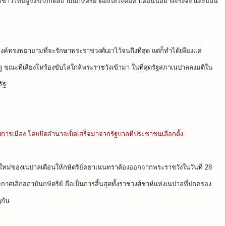
ชาวไทยผู้จงรักภักดีสถาบันกษัตริย์ ต้องใส่ใจต่อคำเตือนนี้อย่างจริงจัง และย้อน
งค์ทรงพยายามที่จะรักษาพระราชวงศ์เอาไว้จนถึงที่สุด แต่ก็ทำได้เพียงแค่
ขณะที่เสียงโห่ร้องขับไล่ใกล้พระราชวังเข้ามา ในที่สุดรัฐสภาเนปาลลงมติใน
ัฐ
ารเมือง โดยยึดอำนาจเบ็ดเสร็จมาจากรัฐบาลที่ประชาชนเลือกตั้ง
ใหม่ของเนปาลเตือนให้กษัตริย์คยาเนนทราต้องออกจากพระราชวังในวันที่ 28
เลิกสถาบันกษัตริย์ ถือเป็นการสิ้นสุดทั้งราชวงศ์ชาห์แห่งเนปาลที่ปกครอง
กัน