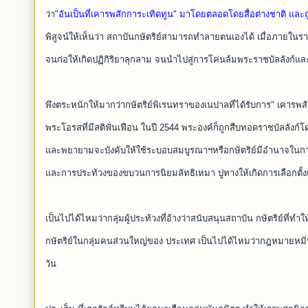
ว่า
"อันเป็นที่เคารพสักการะเทิดทูน" มาโดยตลอดโดยสื่อต่างชาติ แล
พิสูจน์ให้เห็นว่า สถาบันกษัตริย์สามารถทำลายตนเองได้ เมื่อภายในร
จนก่อให้เกิดปฏิกิริยาลุกลาม จนนำไปสู่การโค่นล้มพระราชบัลลังก์แ
พึงตระหนักให้มากว่ากษัตริย์พิเรนทราของเนปาลที่ได้รับการ" เคารพสั
พระโอรสที่มีสติฟั่นเฟือน ในปี 2544 พระองค์ก็ถูกสืบทอดราชบัลลังก
และพยายามจะบังคับให้ใช้ระบอบสมบูรณาฯหรือกษัตริย์มีอำนาจในก
และการประท้วงของขบวนการนิยมลัทธิเหมา ปูทางให้เกิดการเลือกตั้งแล
เป็นไปได้ไหมว่ากลุ่มผู้ประท้วงที่อ้างว่าสนับสนุนสถาบัน กษัตริย์ท
กษัตริย์ในกลุ่มคนส่วนใหญ่ของ ประเทศ เป็นไปได้ไหมว่ากฎหมายหมิ่น
วัน