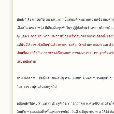
บัลลังก์เลือด-กษัตริย์ คยาเนนทราเป็นสมมุติเทพตามความเชื่อของศ
เลือดใน พระราชวัง มีเสียงลือซุบซิบในหมู่ผู้ต่อต้านว่าพระองค์อาจมีส่ว
จู่ๆ เฉพาะการเข้าแทรกแซงการเมือง คว่ำรัฐบาลจากการเลือกตั้งของ
แต่มันมีเรื่องซุบซิบอื่นๆในเรื่องพระราชจริยาวัตรส่วนพระองค์ และข
เป็นเรื่องเล่าลือกันว่าอาจทรงเกี่ยวพันกับการสังหารพระ เชษฐาเพื่อ
เนปาลอีกด้วย
ตาม คติความ เชื่อดั้งเดิมของฮินดู ทรงเป็นสมมติเทพมาปราบยุคเข็ญ ช
โบราณของผู้คนในชมพูทวีป
อดีตกษัตริย์คยาเนนทรา ประสูติเมื่อ 7 กรกฎาคม พ.ศ.2490 ทรงสำเร็
อินเดีย พระองค์เสด็จขึ้นครองราชย์เมื่อวันที่ 4 มิถุนายน พ.ศ.2544 