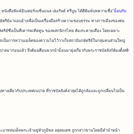
 หนังสือพิมพ์อินเตอร์เนชั่นแนล เฮอรัลด์ ทรีบูน ได้ตีพิมพ์บทความชื่อ
"ม็อบกับ
ัตริย์มาแอบอ้างเพื่อเป็นเครื่องมือสร้างความชอบธรรม ทางการเมืองของตน
กษัตริย์ซึ่งเป็นที่เคารพเทิดทูน ของพสกนิกรไทย ต้องระคายเคือง โดยเฉพาะ
อาจเป็นการหว่านเมล็ดของความไม่ไว้วางใจสถาบันกษัตริย์ในกลุ่มคนส่วนใหญ่
ปาลมาก่อนแล้ว จึงต้องเตือนพวกนำม็อบมายุ่งเกี่ยวกับพระราชบัลลังก์ต้องตั้งสติ
างเดียวกับประเทศเนปาล ที่ราชบัลลังค์ล่าสุดได้ถูกล้มและถูกเปลี่ยนไปเป็น
 พระบาทสมเด็จพระเจ้าอยู่หัวภูมิพล อดุลยเดช ถูกกล่าวขานโดยมีคำนำหน้า