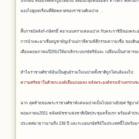
ประเด็น ที่เฮอรัลด์ทรีบูนได้ยกมาเตือนกลุ่มพันธมิตร ทำให้เราพสกนิกร
มองไปดูบทเรียนที่ผิดพลาดของราชวงศ์เนปาล. ..
สิ้นราชบัลลังก์-กษัตรยิ์ คยาเนนทราแห่งเนปาล กับพระราชินีของพระอ
การนำแพะมาเชือดบูชายัญเจ้าแม่กาลีตามพิธีกรรมความเชื่อ ของฮินดู 
เดือนพฤษภาคมปี2551ให้ยกเลิกระบบกษัตริย์และ เปลี่ยนเป็นสาธารณร
ทำไมราชวงศ์ชาห์อันเป็นศูนย์รวมใจเนปาลทั้งชาติถูกโค่นล้มลงไป
ความศรัทธาในตัวพระองค์เสื่อมถอยลง หลังพระองค์ทรงเข้าแทรกแซงก
ฉาก สุดท้ายของพระราชวงศ์ชาห์แห่งเนปาลเป็นไปอย่างอัปยศ รัฐบาล
พฤษภาคม2551 หลังสมัชชาแห่งชาติเปิดประชุมครั้งแรก พร้อมคำประกาศ
ประเทศมายาวนานถึง 239 ปี และระบอบกษัตริย์ในประเทศนี้ไปพร้อมๆ