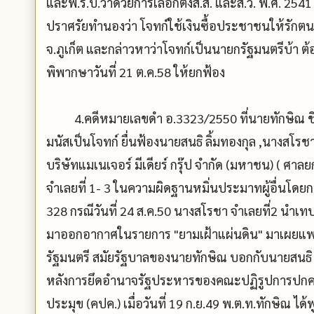
และพ.ร.บ.ว่าด้วยการเลือกตั้งส.ส. และส.ว. พ.ศ. 2541 ก
ปราศรัยทำนองว่า โจทก์ใช้เงินซื้อประชาชนให้รักตนเ
จ.ภูเก็ต และกล่าวหาว่าโจทก์เป็นนายกรัฐมนตรีบ้า ต้อ
พิพากษาวันที่ 21 ต.ค.58 ให้ยกฟ้อง
4.คดีหมายเลขดำ อ.3323/2550 ที่นายทักษิณ ชิน
มนัสเป็นโจทก์ ยื่นฟ้องนายสนธิ ลิ้มทองกุล ,นางสโร
บริษัทแมเนเจอร์ มีเดียร์ กรุ๊ป จำกัด (มหาชน) ( 
จำเลยที่ 1- 3 ในความผิดฐานหมิ่นประมาทผู้อื่
328 กรณีวันที่ 24 ส.ค.50 นางสโรชา จำเลยที่2 นำเ
มาออกอากาศในรายการ "ยามเฝ้าแผ่นดิน" มาเผยแพร่
รัฐมนตรี สมัยรัฐบาลของนายทักษิณ บอกกับนายสนธิ ถ
หลังการยึดอำนาจรัฐประหารของคณะปฏิรูปการปกค
ประมุข (คปค.) เมื่อวันที่ 19 ก.ย.49 พ.ต.ท.ทักษิณ ได้