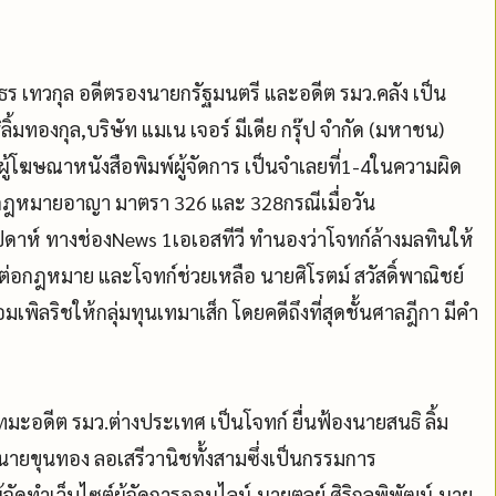
 เทวกุล อดีตรองนายกรัฐมนตรี และอดีต รมว.คลัง เป็น
ิ้มทองกุล,บริษัท แมเน เจอร์ มีเดีย กรุ๊ป จำกัด (มหาชน)
ู้โฆษณาหนังสือพิมพ์ผู้จัดการ เป็นจำเลยที่1-4ในความผิด
ฎหมายอาญา มาตรา 326 และ 328กรณีเมื่อวัน
ดาห์ ทางช่องNews 1เอเอสทีวี ทำนองว่าโจทก์ล้างมลทินให้
่อกฎหมาย และโจทก์ช่วยเหลือ นายศิโรตม์ สวัสดิ์พาณิชย์
ิลริชให้กลุ่มทุนเทมาเส็ก โดยคดีถึงที่สุดชั้นศาลฎีกา มีคำ
ีต รมว.ต่างประเทศ เป็นโจทก์ ยื่นฟ้องนายสนธิ ลิ้ม
ายขุนทอง ลอเสรีวานิชทั้งสามซึ่งเป็นกรรมการ
ู้จัดทำเว็บไซต์ผู้จัดการออนไลน์,นายตุลย์ ศิริกุลพิพัฒน์,นาย