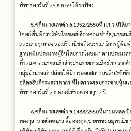
พิพากษาวันที่ 25 ส.ค.59 ให้ยกฟ้อง
5.คดีหมายเลขดำ อ.1352/2550ที่ ม.ร.ว.ปรีดิยาธร
โจทก์ ยื่นฟ้องบริษัทไทยเดย์ ด็อทคอม จำกัด,นายสนธิล
และนายขุนทอง ลอเสรีวานิชอดีตบรรณาธิการผู้พิมพ์ผ
ฐานหมิ่นประมาทผู้อื่นโดยการโฆษณา ตามประมวลก
ที่12ม.ค.50นายสนธิกล่าวผ่านรายการเมืองไทยรายสัป
กลุ่มอำนาจเก่าปล่อยให้มีการออกสลากบนดิน2ตัวขัดต
อดีตอธิบดีกรมสรรพากร ที่ไม่ตรวจสอบการขายหุ้นแอมเพ
พิพากษาวันที่ 2 ธ.ค.58ให้รอลงอาญา 2 ปี
6.คดีหมายเลขดำ อ.1488/2550ที่นายนพดล ปัทมะอด
ทองกุล ,นายจิตตนาถ ลิ้มทองกุล,นายพชร สมุทวณิช,น
บริษัท,บริษัท แมเนเจอร์ มีเดีย กรุ๊ป จำกัด (มหาชน) ผ