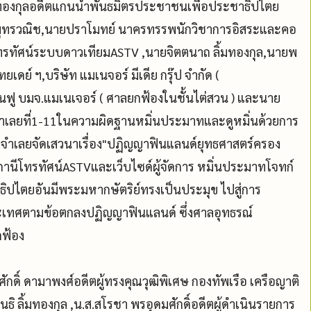
ลิ้มทองกุลอดีตแกนนำพันธมิตรประชาชนเพื่อประชาธิปไตย
ต์ สมุทรวณิช,นายปราโมทย์ นาครทรรพนักวิชาการอิสระและคอ
ารโทรทัศน์ระบบดาวเทียมASTV ,นายจิตตนาถ ลิ้มทองกุล,นายพ
ดย์ ฯ,บริษัท แมเนจอร์ มีเดีย กรุ๊ป จำกัด (
้นฟู บมจ.แมเนเจอร์ ( ศาลยกฟ้องในชั้นไต่สวน ) และนาย
็นจำเลยที่1-11ในความผิดฐานหมิ่นประมาทและดูหมิ่นด้วยการ
วกจำเลยจัดเสวนาเรื่อง"ปฏิญญาฟินแลนด์ยุทธศาสตร์ครอง
นีโทรทัศน์ASTVและเว็บไซด์ผู้จัดการ หมิ่นประมาทโจทก์
ปไตยอันมีพระมหากษัตริย์ทรงเป็นประมุข ไปสู่การ
เทศตามข้อตกลงปฏิญญาฟินแลนด์ ซึ่งศาลอุทธรณ์
กฟ้อง
ิ์ ดามาพงศ์อดีตผู้ทรงคุณวุฒิพิเศษ กองทัพเรือ เครือญาติ
 ลิ้มทองกุล ,น.ส.สโรชา พรอุดมศักดิ์อดีตผู้ดำเนินรายการ