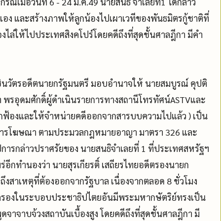
รณีเมื่อวันที่ 6 - 24 มี.ค.49 นายสนธิ จำเลยที่1 ได้กล่าว
อง และสร้างภาพให้ลูกน้องไปเผาเวทีของพันธมิตรกู้ชาติที่
งไล่ให้ไปประเทศสิงคโปร์โดยคดีถึงที่สุดชั้นศาลฎีกา มีคำ
วัตรอดีตนายกรัฐมนตรี มอบอำนาจให้ นายสมบูรณ์ คุปติ
ชา พรอุดมศักดิ์ผู้ดำเนินรายการทางสถานีโทรทัศน์ASTVและ
ศาลยกฟ้องและให้จำหน่ายคดีออกจากสารบบความไปแล้ว ) เป็น
นโดยการโฆษณา ตามประมวลกฎหมายอาญา มาตรา 326 และ
ทปการกล่าวปราศรัยของ นายสนธิจำเลยที่ 1 ที่ประเทศสหรัฐฯ
อีกทำนองว่า นายสุรเกียรติ์ เสถียรไทยอดีตรองนายก
ึงสาเหตุที่ต้องออกจากรัฐบาล เนื่องจากตลอด 8 ชั่วโมง
รองในระบอบประชาธิปไตยอันมีพระมหากษัตริย์ทรงเป็น
พูดจาจาบจ้วงสถาบันเบื้องสูง โดยคดีถึงที่สุดชั้นศาลฎีกา มี