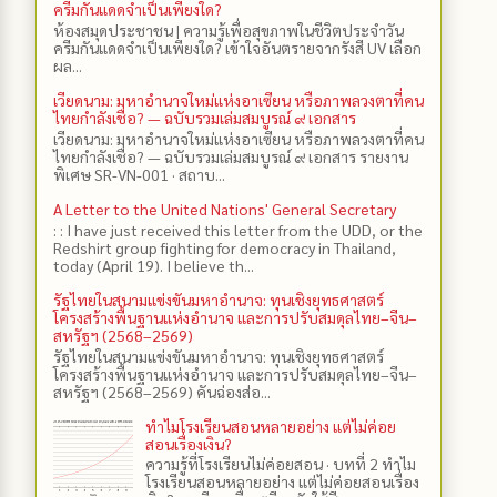
ครีมกันแดดจำเป็นเพียงใด?
ห้องสมุดประชาชน | ความรู้เพื่อสุขภาพในชีวิตประจำวัน
ครีมกันแดดจำเป็นเพียงใด? เข้าใจอันตรายจากรังสี UV เลือก
ผล...
เวียดนาม: มหาอำนาจใหม่แห่งอาเซียน หรือภาพลวงตาที่คน
ไทยกำลังเชื่อ? — ฉบับรวมเล่มสมบูรณ์ ๙ เอกสาร
เวียดนาม: มหาอำนาจใหม่แห่งอาเซียน หรือภาพลวงตาที่คน
ไทยกำลังเชื่อ? — ฉบับรวมเล่มสมบูรณ์ ๙ เอกสาร รายงาน
พิเศษ SR-VN-001 · สถาบ...
A Letter to the United Nations' General Secretary
: : I have just received this letter from the UDD, or the
Redshirt group fighting for democracy in Thailand,
today (April 19). I believe th...
รัฐไทยในสนามแข่งขันมหาอำนาจ: ทุนเชิงยุทธศาสตร์
โครงสร้างพื้นฐานแห่งอำนาจ และการปรับสมดุลไทย–จีน–
สหรัฐฯ (2568–2569)
รัฐไทยในสนามแข่งขันมหาอำนาจ: ทุนเชิงยุทธศาสตร์
โครงสร้างพื้นฐานแห่งอำนาจ และการปรับสมดุลไทย–จีน–
สหรัฐฯ (2568–2569) คันฉ่องส่อ...
ทำไมโรงเรียนสอนหลายอย่าง แต่ไม่ค่อย
สอนเรื่องเงิน?
ความรู้ที่โรงเรียนไม่ค่อยสอน · บทที่ 2 ทำไม
โรงเรียนสอนหลายอย่าง แต่ไม่ค่อยสอนเรื่อง