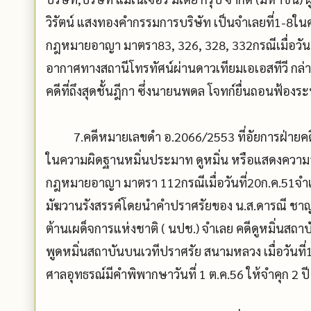
วิรัตน์ แสงทองคำกรรมการบริษัท เป็นจำเลยที่1-8
กฎหมายอาญา มาตรา83, 326, 328, 332กรณีเมื่อวัน
อากาศทางสถานีโทรทัศน์ผ่านดาวเทียมเอเอสทีวี ก
คดีที่ถึงสุดชั้นฎีกา ซึ่งนายนพดล โจทก์ยื่นถอนฟ้องระ
7.คดีหมายเลขดำ อ.2066/2553 ที่อัยการฝ่ายคดีอา
ในความผิดฐานหมิ่นประมาท ดูหมิ่น หรือแสดงควา
กฎหมายอาญา มาตรา 112กรณีเมื่อวันที่20ก.ค.51จำเลย
มัฆวานรังสรรค์โดยนำคำปราศรัยของ น.ส.ดารณี ชาญเ
ต้านเผด็จการแห่งชาติ ( นปช.) จำเลย คดีดูหมิ่นสถา
พูดหมิ่นสถาบันบนเวทีปราศรัย สนามหลวง เมื่อวันที่
ศาลอุทธรณ์มีคำพิพากษาวันที่ 1 ต.ค.56 ให้จำคุก 2 