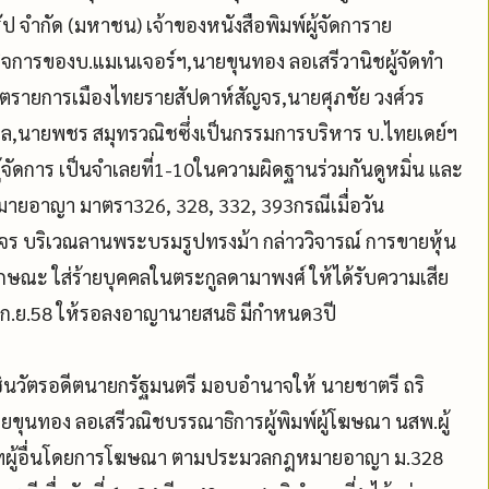
๊ป จำกัด (มหาชน) เจ้าของหนังสือพิมพ์ผู้จัดการาย
ฟูกิจการของบ.แมเนเจอร์ฯ,นายขุนทอง ลอเสรีวานิชผู้จัดทำ
้ผลิตรายการเมืองไทยรายสัปดาห์สัญจร,นายศุภชัย วงศ์วร
กุล,นายพชร สมุทรวณิชซึ่งเป็นกรรมการบริหาร บ.ไทยเดย์ฯ
ู้จัดการ เป็นจำเลยที่1-10ในความผิดฐานร่วมกันดูหมิ่น และ
ยอาญา มาตรา326, 328, 332, 393กรณีเมื่อวัน
ญจร บริเวณลานพระบรมรูปทรงม้า กล่าววิจารณ์ การขายหุ้น
ักษณะ ใส่ร้ายบุคคลในตระกูลดามาพงศ์ ให้ได้รับความเสีย
24 ก.ย.58 ให้รอลงอาญานายสนธิ มีกำหนด3ปี
วัตรอดีตนายกรัฐมนตรี มอบอำนาจให้ นายชาตรี ถริ
ายขุนทอง ลอเสรีวณิชบรรณาธิการผู้พิมพ์ผู้โฆษณา นสพ.ผู้
มาทผู้อื่นโดยการโฆษณา ตามประมวลกฎหมายอาญา ม.328