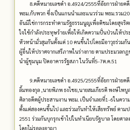
8.คดีหมายเลขดำ อ.4924/2555ที่อัยการฝ่ายคดีอา
พธม.กับพวก ซึ่งเป็นแกนนำและแนวร่วม พธม.รวม
อันมิใช่การกระทำตามรัฐธรรมนูญเพื่อติชมโดยสุจริต
ใจใช้กำลังประทุษร้ายเพื่อให้เกิดความปั่นป่วนให
หัวหน้ามั่วสุมกันตั้งแต่ 10 คนขึ้นไปโดยมีอาวุธร่วมก
ผู้อื่นให้ปราศจากเสรีภาพในร่างกาย ตามประมวล
นำผู้ชุมนุม ปิดอาคารรัฐสภา ในวันที่5-7ต.ค.51
9.คดีหมายเลขดำ อ.4925/2555ที่อัยการฝ่ายคดีอาญ
ลิ้มทองกุล ,นายพิภพ ธงไชย,นายสมเกียรติ พงษ์ไพบู
ศิลาอดีตผู้ประสานงาน พธม. เป็นจำเลยที่1-6ในความ
ตั้งแต่สองคนขึ้นไป และร่วมกันทำให้เสียทรัพย์ 
2551 ร่วมกันบุกรุกเข้าไปในทำเนียบรัฐบาล โดยศาลอ
โดยไม่รอลงอาญา