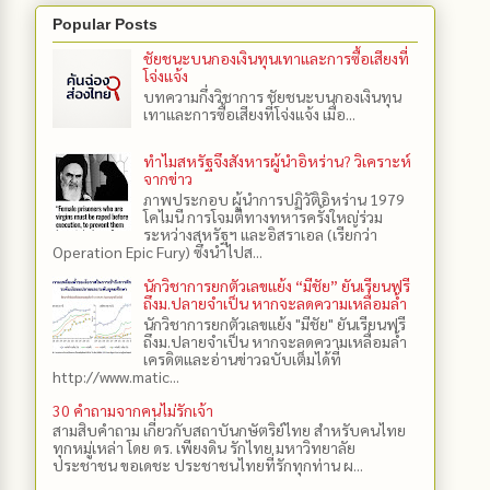
Popular Posts
ชัยชนะบนกองเงินทุนเทาและการซื้อเสียงที่
โจ่งแจ้ง
บทความกึ่งวิชาการ ชัยชนะบนกองเงินทุน
เทาและการซื้อเสียงที่โจ่งแจ้ง เมื่อ...
ทำไมสหรัฐจึงสังหารผู้นำอิหร่าน? วิเคราะห์
จากข่าว
ภาพประกอบ ผู้นำการปฏิวัติอิหร่าน 1979
โคไมนี การโจมตีทางทหารครั้งใหญ่ร่วม
ระหว่างสหรัฐฯ และอิสราเอล (เรียกว่า
Operation Epic Fury) ซึ่งนำไปส...
นักวิชาการยกตัวเลขแย้ง “มีชัย” ยันเรียนฟรี
ถึงม.ปลายจำเป็น หากจะลดความเหลื่อมล้ำ
นักวิชาการยกตัวเลขแย้ง "มีชัย" ยันเรียนฟรี
ถึงม.ปลายจำเป็น หากจะลดความเหลื่อมล้ำ
เครดิตและอ่านข่าวฉบับเต็มได้ที่
http://www.matic...
30 คำถามจากคนไม่รักเจ้า
สามสิบคำถาม เกี่ยวกับสถาบันกษัตริย์ไทย สำหรับคนไทย
ทุกหมู่เหล่า โดย ดร.​ เพียงดิน รักไทย มหาวิทยาลัย
ประชาชน ขอเดชะ ประชาชนไทยที่รักทุกท่าน ผ...