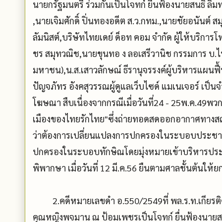
นายกรัฐมนตรี ร่วมกันเป็นโจทก์ ยื่นฟ้องนายสนธิ 
,นายเจิมศักดิ์ ปิ่นทองอดีต ส.ว.กทม.,นายชัยอนัน
ลัมนิสต์,บริษัทไทยเดย์ ด็อท คอม จำกัด ผู้ให้บริก
ชร สมุทวณิช,นายขุนทอ ง ลอเสรีวานิช กรรมการ บ.ไทยเ
มหาชน),น.ส.เสาวลักษณ์ ธีรานุจรรงค์ผู้บริหารแผนฟื
ปัญจภัทร อังคสุวรรณผู้ดูแลเว็บไซด์ แมเนเจอร์ เป
โฆษณา สืบเนื่องจากกรณีเมื่อวันที่24 - 25พ.ค.49พ
เมืองของไทยรักไทย"ซึ่งถ่ายทอดสดออกอากาศทางสถา
ว่าต้องการเปลี่ยนแปลงการปกครองในระบอบประชาธิ
ปกครองในระบอบทักษิณโดยมุ่งหมายเข้าบริหารประ
พิพากษา เมื่อวันที่ 12 มี.ค.56 ยืนตามศาลชั้นต้นให้ย
2.คดีหมายเลขดำ อ.550/2549ที่ พล.ร.ท.เกียรติศักด
คุณหญิงพจมาน ณ ป้อมเพชรเป็นโจทก์ ยื่นฟ้องนายสนธิ