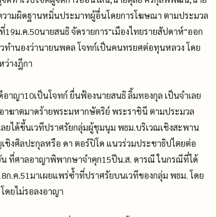
ในความผิดฐานหมิ่นประมาทผู้อื่นโดยการโฆษณา ตามประมวล
ที่19ม.ค.50นายสนธิ จัดรายการ"เมืองไทยรายสัปดาห์"ออก
ล่าวทำนองว่านายนพดล โจทก์เป็นคนทรยศต่อทุนหลวง โดย
หว่างฎีกา
ญา10เป็นโจทก์ ยื่นฟ้องนายสนธิ ลิ้มทองกุล เป็นจำเลย
มอาฆาตมาดร้ายพระมหากษัตริย์ พระราชินี ตามประมวล
ได้ขึ้นเวทีปราศรัยกลุ่มผู้ชุมนุม พธม.บริเวณเชิงสะพาน
ชิงศิลปะกุลหรือ ดา ตอร์ปิโด แนวร่วมประชาธิปไตยต่อ
บัน ที่ศาลอาญาพิพากษาจำคุก15ปีน.ส. ดารณี ในกรณีที่ได้
18ก.ค.51มาเผยแพร่ซ้ำที่ปราศรัยบนเวทีของกลุ่ม พธม. โดย
ปี โดยไม่รอลงอาญา