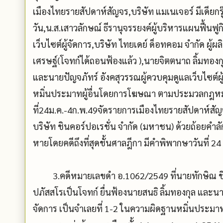
เมืองไทยรายสัปดาห์สัญจร,บริษัท แมเนเจอร์ มีเดียกรุ
วัน,น.ส.เสาวลักษณ์ ธีรานุจรรยงค์ผู้บริหารแผนฟื้น
เว็บไซต์ผู้จัดการ,บริษัท ไทยเดย์ ด็อทคอม จำกัด ผู
เศรษฐ์(โจทก์ได้ถอนฟ้องแล้ว ),นายจิตตนาถ ลิ้มทอง
และนายปัญจภัทร์ อังคสุวรรณผู้ควบคุมดูแลเว็บไซต์ผ
หมิ่นประมาทผู้อื่นโดยการโฆษณา ตามประมวลกฎหมา
ที่24ม.ค.-4ก.พ.49จัดรายการเมืองไทยรายสัปดาห์สั
บริษัท ชินคอร์ปอเรชั่น จำกัด (มหาชน) ด้วยถ้อยคำล
หายโดยคดีถึงที่สุดชั้นศาลฎีกา มีคำพิพากษาวันที่ 
3.คดีหมายเลขดำ อ.1062/2549 ที่นายทักษิณ ชิน
ปภัสสโรเป็นโจทก์ ยื่นฟ้องนายสนธิ ลิ้มทองกุล และน
จัดการ เป็นจำเลยที่ 1-2 ในความผิดฐานหมิ่นประ