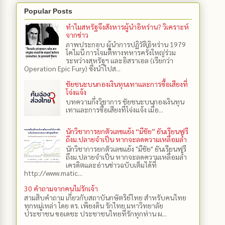
Popular Posts
ทำไมสหรัฐจึงสังหารผู้นำอิหร่าน? วิเคราะห์
จากข่าว
ภาพประกอบ ผู้นำการปฏิวัติอิหร่าน 1979
โคไมนี การโจมตีทางทหารครั้งใหญ่ร่วม
ระหว่างสหรัฐฯ และอิสราเอล (เรียกว่า
Operation Epic Fury) ซึ่งนำไปส...
ชัยชนะบนกองเงินทุนเทาและการซื้อเสียงที่
โจ่งแจ้ง
บทความกึ่งวิชาการ ชัยชนะบนกองเงินทุน
เทาและการซื้อเสียงที่โจ่งแจ้ง เมื่อ...
นักวิชาการยกตัวเลขแย้ง “มีชัย” ยันเรียนฟรี
ถึงม.ปลายจำเป็น หากจะลดความเหลื่อมล้ำ
นักวิชาการยกตัวเลขแย้ง "มีชัย" ยันเรียนฟรี
ถึงม.ปลายจำเป็น หากจะลดความเหลื่อมล้ำ
เครดิตและอ่านข่าวฉบับเต็มได้ที่
http://www.matic...
30 คำถามจากคนไม่รักเจ้า
สามสิบคำถาม เกี่ยวกับสถาบันกษัตริย์ไทย สำหรับคนไทย
ทุกหมู่เหล่า โดย ดร.​ เพียงดิน รักไทย มหาวิทยาลัย
ประชาชน ขอเดชะ ประชาชนไทยที่รักทุกท่าน ผ...