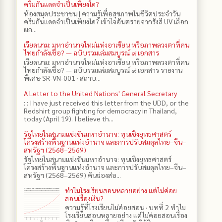
ครีมกันแดดจำเป็นเพียงใด?
ห้องสมุดประชาชน | ความรู้เพื่อสุขภาพในชีวิตประจำวัน
ครีมกันแดดจำเป็นเพียงใด? เข้าใจอันตรายจากรังสี UV เลือก
ผล...
เวียดนาม: มหาอำนาจใหม่แห่งอาเซียน หรือภาพลวงตาที่คน
ไทยกำลังเชื่อ? — ฉบับรวมเล่มสมบูรณ์ ๙ เอกสาร
เวียดนาม: มหาอำนาจใหม่แห่งอาเซียน หรือภาพลวงตาที่คน
ไทยกำลังเชื่อ? — ฉบับรวมเล่มสมบูรณ์ ๙ เอกสาร รายงาน
พิเศษ SR-VN-001 · สถาบ...
A Letter to the United Nations' General Secretary
: : I have just received this letter from the UDD, or the
Redshirt group fighting for democracy in Thailand,
today (April 19). I believe th...
รัฐไทยในสนามแข่งขันมหาอำนาจ: ทุนเชิงยุทธศาสตร์
โครงสร้างพื้นฐานแห่งอำนาจ และการปรับสมดุลไทย–จีน–
สหรัฐฯ (2568–2569)
รัฐไทยในสนามแข่งขันมหาอำนาจ: ทุนเชิงยุทธศาสตร์
โครงสร้างพื้นฐานแห่งอำนาจ และการปรับสมดุลไทย–จีน–
สหรัฐฯ (2568–2569) คันฉ่องส่อ...
ทำไมโรงเรียนสอนหลายอย่าง แต่ไม่ค่อย
สอนเรื่องเงิน?
ความรู้ที่โรงเรียนไม่ค่อยสอน · บทที่ 2 ทำไม
โรงเรียนสอนหลายอย่าง แต่ไม่ค่อยสอนเรื่อง