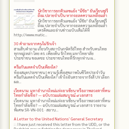
นักวิชาการยกตัวเลขแย้ง “มีชัย” ยันเรียนฟรี
ถึงม.ปลายจำเป็น หากจะลดความเหลื่อมล้ำ
นักวิชาการยกตัวเลขแย้ง "มีชัย" ยันเรียนฟรี
ถึงม.ปลายจำเป็น หากจะลดความเหลื่อมล้ำ
เครดิตและอ่านข่าวฉบับเต็มได้ที่
http://www.matic...
30 คำถามจากคนไม่รักเจ้า
สามสิบคำถาม เกี่ยวกับสถาบันกษัตริย์ไทย สำหรับคนไทย
ทุกหมู่เหล่า โดย ดร.​ เพียงดิน รักไทย มหาวิทยาลัย
ประชาชน ขอเดชะ ประชาชนไทยที่รักทุกท่าน ผ...
ครีมกันแดดจำเป็นเพียงใด?
ห้องสมุดประชาชน | ความรู้เพื่อสุขภาพในชีวิตประจำวัน
ครีมกันแดดจำเป็นเพียงใด? เข้าใจอันตรายจากรังสี UV เลือก
ผล...
เวียดนาม: มหาอำนาจใหม่แห่งอาเซียน หรือภาพลวงตาที่คน
ไทยกำลังเชื่อ? — ฉบับรวมเล่มสมบูรณ์ ๙ เอกสาร
เวียดนาม: มหาอำนาจใหม่แห่งอาเซียน หรือภาพลวงตาที่คน
ไทยกำลังเชื่อ? — ฉบับรวมเล่มสมบูรณ์ ๙ เอกสาร รายงาน
พิเศษ SR-VN-001 · สถาบ...
A Letter to the United Nations' General Secretary
: : I have just received this letter from the UDD, or the
Redshirt group fighting for democracy in Thailand,