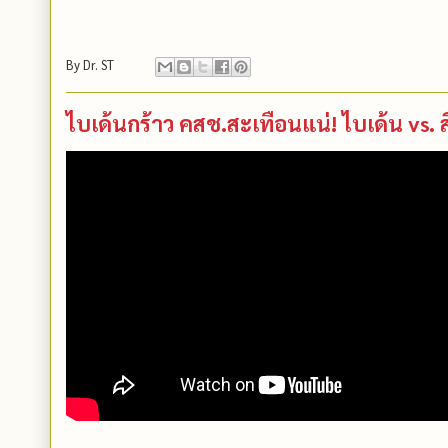
By
Dr. ST
ไบเด้นกร้าว คสช.​สะเทือนแน่! ไบเด้น vs. 