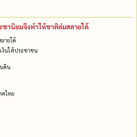
ะชานิยมจึงทำให้ชาติล่มสลายได้
สลายได้
ษเงินให้ประชาชน
่นดิน
ะเทศไทย