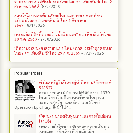
วาทะนายกหนู สู่คันฉ่องส่องไทย โดย ดร. เพียงดิน รักไทย 2
สิงหาคม 2569
- 8/2/2026
ฮลุน โซโล บทสะท้อนสังคมไทย และกกต.​บทสะท้อน
ระบอบไทย ดร. เพียงดิน รักไทย 1 สิงหาคม
2569
- 8/1/2026
เหลี่ยมจัด ก็ตัดทิ้ง รอยร้าวน้ำเงิน-แดง? ดร. เพียงดิน รักไทย
30 ก.ค. 2569
- 7/30/2026
"อิหร่านจะชนะสงคราม" แบบไหน? กกต. จะเข้าคุกตอนแก่
ไหม? ดร. เพียงดิน รักไทย 29 ก.ค. 2569
- 7/29/2026
Popular Posts
ทำไมสหรัฐจึงสังหารผู้นำอิหร่าน? วิเคราะห์
จากข่าว
ภาพประกอบ ผู้นำการปฏิวัติอิหร่าน 1979
โคไมนี การโจมตีทางทหารครั้งใหญ่ร่วม
ระหว่างสหรัฐฯ และอิสราเอล (เรียกว่า
Operation Epic Fury) ซึ่งนำไปส...
ชัยชนะบนกองเงินทุนเทาและการซื้อเสียงที่
โจ่งแจ้ง
บทความกึ่งวิชาการ ชัยชนะบนกองเงินทุน
เทาและการซื้อเสียงที่โจ่งแจ้ง เมื่อ...