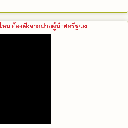
น ต้องฟังจากปากผู้นำสหรัฐเอง