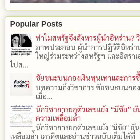
Popular Posts
ทำไมสหรัฐจึงสังหารผู้นำอิหร่าน? ว
ภาพประกอบ ผู้นำการปฏิวัติอิหร่า
ใหญ่ร่วมระหว่างสหรัฐฯ และอิสราเอล
ไปส...
ชัยชนะบนกองเงินทุนเทาและการซื้อเ
บทความกึ่งวิชาการ ชัยชนะบนกองเงิ
เมื่อ...
นักวิชาการยกตัวเลขแย้ง “มีชัย” 
ความเหลื่อมล้ำ
นักวิชาการยกตัวเลขแย้ง "มีชัย" 
เหลื่อมล้ำ เครดิตและอ่านข่าวฉบับเต็มได้ที