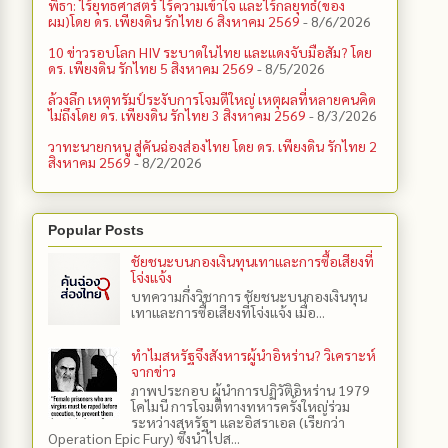
พิธา: ไร้ยุทธศาสตร์ ไร้ความเข้าใจ และไร้กลยุทธ์(ของ
ผม)โดย ดร. เพียงดิน รักไทย 6 สิงหาคม 2569
- 8/6/2026
10 ข่าวรอบโลก HIV ระบาดในไทย และแดงจับมือสัม? โดย
ดร. เพียงดิน รักไทย 5 สิงหาคม 2569
- 8/5/2026
ล้วงลึก เหตุทรัมป์ระงับการโจมตีใหญ่ เหตุผลที่หลายคนคิด
ไม่ถึงโดย ดร. เพียงดิน รักไทย 3 สิงหาคม 2569
- 8/3/2026
วาทะนายกหนู สู่คันฉ่องส่องไทย โดย ดร. เพียงดิน รักไทย 2
สิงหาคม 2569
- 8/2/2026
Popular Posts
ชัยชนะบนกองเงินทุนเทาและการซื้อเสียงที่
โจ่งแจ้ง
บทความกึ่งวิชาการ ชัยชนะบนกองเงินทุน
เทาและการซื้อเสียงที่โจ่งแจ้ง เมื่อ...
ทำไมสหรัฐจึงสังหารผู้นำอิหร่าน? วิเคราะห์
จากข่าว
ภาพประกอบ ผู้นำการปฏิวัติอิหร่าน 1979
โคไมนี การโจมตีทางทหารครั้งใหญ่ร่วม
ระหว่างสหรัฐฯ และอิสราเอล (เรียกว่า
Operation Epic Fury) ซึ่งนำไปส...