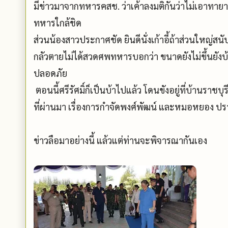
มีข่าวมาจากทหารคสช. ว่าเค้าลงมติกันว่าไม่เอา
ทหารใกล้ชิด
ส่วนน้องสาวประกาศชัด ยินดีนั่งเก้าอี้ถ้าส่วนใหญ่ส
กลัวตายไม่ได้สวดศพทหารบอกว่า ขนาดยังไม่ขึ้นยังบ้า
ปลอดภัย
ตอนนี้ศรีรัศมิ์ก็เป็นบ้าไปแล้ว โดนขังอยู่ที่บ้านราชบุรี
ที่ผ่านมา เรื่องการกำจัดพงศ์พัฒน์ และหมอหยอง ปราก
ข่าวลือมาอย่างนี้ แล้วแต่ท่านจะพิจารณากันเอง