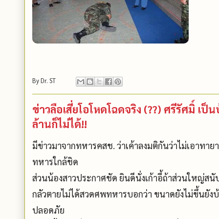
By
Dr. ST
ข่าวลือเสี่ยโอโหดโฉดจริง (??) ศรีรัศมิ์ เป
ล้านก็ไม่ได้!!
มีข่าวมาจากทหารคสช. ว่าเค้าลงมติกันว่าไม่เอา
ทหารใกล้ชิด
ส่วนน้องสาวประกาศชัด ยินดีนั่งเก้าอี้ถ้าส่วนใหญ่ส
กลัวตายไม่ได้สวดศพทหารบอกว่า ขนาดยังไม่ขึ้นยังบ้า
ปลอดภัย