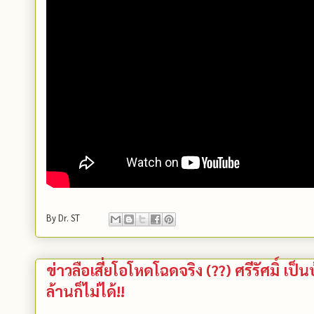
By
Dr. ST
ข่าวลือเสี่ยโอโหดโฉดจริง (??) ศรีรัศมิ์ เป
ล้านก็ไม่ได้!!