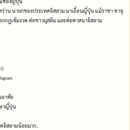
ของญี่ปุ่น
ิหร่าน นายกของประเทศอิสลาม มาเยื่อนญี่ปุ่น แม้ราชา ซาอุ
ุ่น ออกกฎเข้มงวด ต่อชาวมุสลิม และต่อศาสนาอิสลาม
n)
Japan
นอาศัย
าญี่ปุ่น
ทศอิสลามน้อยมาก..