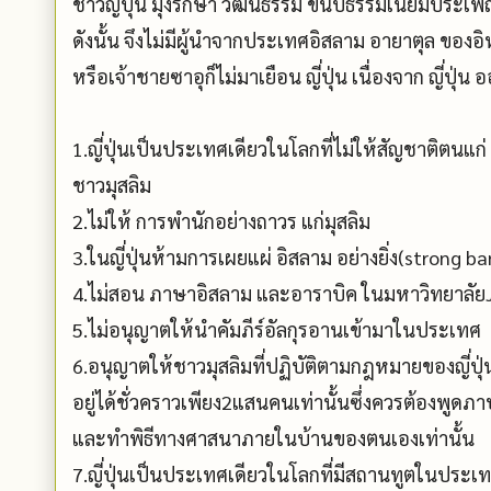
ชาวญี่ปุ่น มุ่งรักษา วัฒนธรรม ขนบธรรมเนียมประเพณี
ดังนั้น จึงไม่มีผู้นำจากประเทศอิสลาม อายาตุล ของอ
หรือเจ้าชายซาอุก็ไม่มาเยือน ญี่ปุ่น เนื่องจาก ญี่ป
1.ญี่ปุ่นเป็นประเทศเดียวในโลกที่ไม่ให้สัญชาติตนแก่
ชาวมุสลิม
2.ไม่ให้ การพำนักอย่างถาวร แก่มุสลิม
3.ในญี่ปุ่นห้ามการเผยแผ่ อิสลาม อย่างยิ่ง(strong ba
4.ไม่สอน ภาษาอิสลาม และอาราบิค ในมหาวิทยาลัย
5.ไม่อนุญาตให้นำคัมภีร์อัลกุรอานเข้ามาในประเทศ
6.อนุญาตให้ชาวมุสลิมที่ปฏิบัติตามกฎหมายของญี่ปุ่
อยู่ได้ชั่วคราวเพียง2แสนคนเท่านั้นซึ่งควรต้องพูดภาษ
และทำพิธีทางศาสนาภายในบ้านของตนเองเท่านั้น
7.ญี่ปุ่นเป็นประเทศเดียวในโลกที่มีสถานทูตในประเ