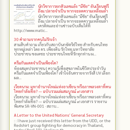
นักวิชาการยกตัวเลขแย้ง “มีชัย” ยันเรียนฟรี
ถึงม.ปลายจำเป็น หากจะลดความเหลื่อมล้ำ
นักวิชาการยกตัวเลขแย้ง "มีชัย" ยันเรียนฟรี
ถึงม.ปลายจำเป็น หากจะลดความเหลื่อมล้ำ
เครดิตและอ่านข่าวฉบับเต็มได้ที่
http://www.matic...
30 คำถามจากคนไม่รักเจ้า
สามสิบคำถาม เกี่ยวกับสถาบันกษัตริย์ไทย สำหรับคนไทย
ทุกหมู่เหล่า โดย ดร.​ เพียงดิน รักไทย มหาวิทยาลัย
ประชาชน ขอเดชะ ประชาชนไทยที่รักทุกท่าน ผ...
ครีมกันแดดจำเป็นเพียงใด?
ห้องสมุดประชาชน | ความรู้เพื่อสุขภาพในชีวิตประจำวัน
ครีมกันแดดจำเป็นเพียงใด? เข้าใจอันตรายจากรังสี UV เลือก
ผล...
เวียดนาม: มหาอำนาจใหม่แห่งอาเซียน หรือภาพลวงตาที่คน
ไทยกำลังเชื่อ? — ฉบับรวมเล่มสมบูรณ์ ๙ เอกสาร
เวียดนาม: มหาอำนาจใหม่แห่งอาเซียน หรือภาพลวงตาที่คน
ไทยกำลังเชื่อ? — ฉบับรวมเล่มสมบูรณ์ ๙ เอกสาร รายงาน
พิเศษ SR-VN-001 · สถาบ...
A Letter to the United Nations' General Secretary
: : I have just received this letter from the UDD, or the
Redshirt group fighting for democracy in Thailand,
today (April 19). I believe th...