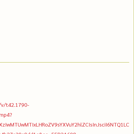
/v/t42.1790-
.mp4?
XzIwMTUwMTIxLHRoZV9sYXVuY2hlZCIsInJsciI6NTQ1LC