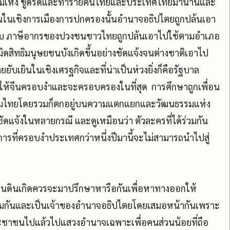
วง ข่มเหง ขูดรีดและทำร้ายคนไทยและประเทศไทยมานานและ
่นในเชิงการเมืองการปกครองนั้นอำนาจอธิปไตยถูกปล้นเอา
อยยับ ภาษีอากรของปวงชนชาวไทยถูกปล้นเอาไปใช้ตามอำเภอ
ิทธิมนุษยชนบังเกิดขึ้นอย่างชัดแจ้งจนต่างชาติเอาไป
ยับเยินในเชิงเศรฐกิจและที่น่าเป็นห่วงยิ่งก็คือรัฐบาล
งให้จีนครอบงำและจะครอบครองในที่สุด การศึกษาถูกเพื่อน
สังคมไทยโดยรวมก็ตกอยู่บนความแตกแยกและวัฒนธรรมแห่ง
ฎชัดแจ้งในหลายกรณี และดูเหมือนว่า ตัวละครที่ได้ร่วมกัน
ที่ครอบงำประเทศกว่าหนึ่งปีมานี้จะไม่สามารถนำไปสู่
ักแผ่นดินเกิดควรจะมาปรึกษาหารือกันเพื่อหาทางออกให้
วมกันและเป็นเจ้าของอำนาจอธิปไตยโดยเสมอหน้ากันเพราะ
ประชาชนไปแล้วไปแสวงอำนาจเฉพาะเพื่อคนส่วนน้อยที่ถือ