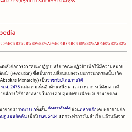
c4b27e39e9dd1c&oe=55D2A698
pedia
%E0%B8%90%E0%B8%9B%E0%B8%A3%E0%B8%B0%E0%B8%AB%E0%B8%B2%
ลังก่อการว่า "คณะปฏิรูป" หรือ "คณะปฏิวัติ" เพื่อให้มีความหมาย
ิวัฒน์" (revolution) ซึ่งเป็นการเปลี่ยนแปลงระบบการปกครองนั้น เกิด
Absolute Monarchy) เป็น
ราชาธิปไตยภายใต้
พ.ศ. 2475
แต่ความเห็นอีกด้านหนึ่งกล่าวว่า เหตุการณ์ดังกล่าวมี
จากมีการใช้กำลังทหาร ในการควบคุมบังคับ เพื่อระงับอำนาจของ
[
ต้องการอ้างอิง
]
่มาจากฝ่าย
ทหารบก
ทั้งสิ้น
ส่วน
ทหารเรือ
เคยพยายามก่อ
กบฏแมนฮัตตัน
เมื่อปี
พ.ศ. 2494
แต่กระทำการไม่สำเร็จ แล้วหลังจาก