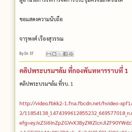
ขอแสดงความนับถือ
จารุพงศ์ เรืองสุวรรณ
By
Dr. ST
คลิปพระบรมฯล้ม ที่กองพันทหารราบที่ 1
คลิปพระบรมฯล้ม ที่รบ. 1
http://video.fbkk2-1.fna.fbcdn.net/hvideo-xpf1
2/11854138_1474399612855232_669577018_n
efg=eyJxZSI6InZpZGVvX3ByZWZlcnJlZF90YWdz