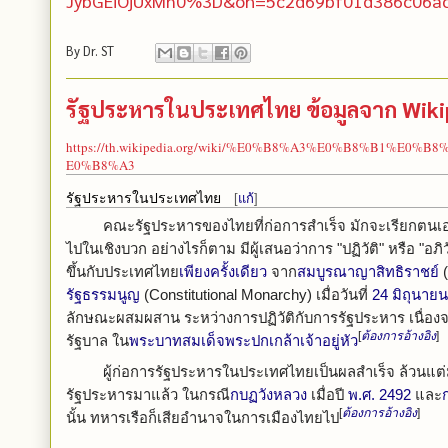
JybGEiOjUxMn0%3D&oh=5c2d69bf01d386c06a
By
Dr. ST
รัฐประหารในประเทศไทย ข้อมูลจาก Wiki
https://th.wikipedia.org/wiki/%E0%B8%A3%E0%B8%B1
E0%B8%A3
รัฐประหารในประเทศไทย
[
แก้
]
คณะรัฐประหารของไทยที่ก่อการสำเร็จ มักจะเรียกตนเองห
ไปในเชิงบวก อย่างไรก็ตาม มีผู้เสนอว่าการ "ปฏิวัติ" หรือ "อภ
ขึ้นกับประเทศไทย
เพียงครั้งเดียว
จาก
สมบูรณาญาสิทธิราชย์
(
รัฐธรรมนูญ
(Constitutional Monarchy) เมื่อวันที่
24 มิถุนายน
ลักษณะผสมผสาน ระหว่างการปฏิวัติกับการรัฐประหาร เนื่อง
[
ต้องการอ้างอิง
]
รัฐบาล ใน
พระบาทสมเด็จพระปกเกล้าเจ้าอยู่หัว
ผู้ก่อการรัฐประหารในประเทศไทยเป็นผลสำเร็จ ล้วนแต
รัฐประหารมาแล้ว ในกรณี
กบฏวังหลวง
เมื่อปี
พ.ศ. 2492
และ
[
ต้องการอ้างอิง
]
นั้น ทหารเรือก็เสียอำนาจในการเมืองไทยไป