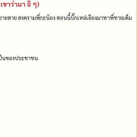
(เขาว่ามา อิ ๆ)
มชายตาย สงครามพี่กะน้อง ตอนนี้บิ๊กเหล่เอียงมาหาพี่ชายเต็ม
าเป็นของประชาชน