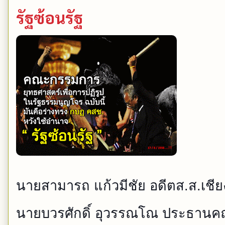
รัฐซ้อนรัฐ
นายสามารถ แก้วมีชัย อดีตส.ส.เชียง
นายบวรศักดิ์
อุวรรณโณ ประธานคณ