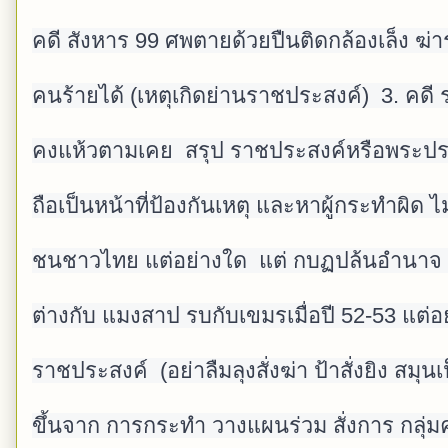
คดี สังหาร 99 ศพตายด้วยปืนติดกล้องเล็ง ฆ่า
คนร้ายได้ (เหตุเกิดย่านราชประสงค์)  3. คดี ร
คงแห้วตามเคย  สรุป ราชประสงค์หรือพระประสงค
ถือเป็นหน้าที่ป้องกันเหตุ และหาผู้กระทำผิด ไ
ชนชาวไทย แต่อย่างใด  แต่ กบฏปล้นอำนาจ ทำผ
ต่างกับ แมงสาป รบกับเขมรเมื่อปี 52-53 แต่อย่
ราชประสงค์  (อย่าลืมลุงสั่งฆ่า ป้าสั่งยิง สมุน
ขึ้นจาก การกระทำ วางแผนร่วม สั่งการ กลุ่มคนผ