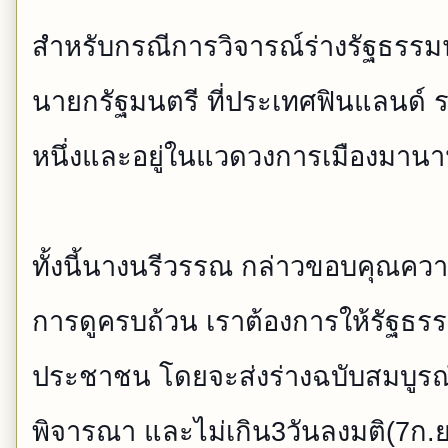
สำหรับกรณีการวิจารณ์ร่างรั
ฐธรรมน
นายกรัฐมนตรี ที่ประเทศฟินแลนด์ 
หนึ
่งและอยู่ในแวดวงการเมืองมา
นา
ทั้งนี้นางนรีวรรณ กล่าวขอบคุณควา
กา
รดูครบถ้วน เราต้องการให้รัฐธรร
ประชา
ชน โดยจะส่งร่างฉบับสมบูรณ
พิจารณา และไม่เกิน3วันลงมติ(7ก.ย