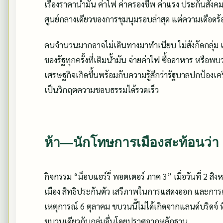
เรื่องราคาน้ำมัน ค่าไฟ ค่าครองชีพ ค่าแรง ประกันสั
ศูนย์กลางเดียวของการชุมนุมรอบล่าสุด แต่ความเดือดร้อน
คนจำนวนมากอาจไม่เดินทางมาทำเนียบ ไม่สังกัดกลุ่ม แ
ของรัฐทุกครั้งที่เติมน้ำมัน จ่ายค่าไฟ ซื้ออาหาร หรื
เศรษฐกิจเกิดขึ้นพร้อมกับความรู้สึกว่ารัฐบาลปกป้อง
เป็นวิกฤตความชอบธรรมได้รวดเร็ว
ห้า—นักโทษการเมืองสะท้อนว่
กิจกรรม “ม็อบแฮร์รี่ พอตเตอร์ ภาค 3” เมื่อวันที่ 2 ส
เมือง สิทธิประกันตัว เสรีภาพในการแสดงออก และการ
เหตุการณ์ 6 ตุลาคม ขบวนนี้ไม่ได้เกิดจากแลนด์บริดจ์
ขบวนเดียวกับกลุ่มอื่นโดยปราศจากหลักฐาน