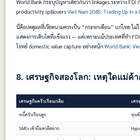
World Bank ก็ระบุปัญหาเดียวกันว่า linkages ระหว่าง FDI
productivity spillovers
Viet Nam 2045: Trading Up in a
นี่คือเหตุผลที่เวียดนามควรเป็น “กระจกเตือน” แก่ไทย ไม่ใ
แสดงการเติบโตที่แข็งแรง — แต่เพราะแม้ประเทศที่ทำ FDI-
โจทย์ domestic value capture อย่างหนัก
World Bank: Vi
8. เศรษฐกิจสองโลก: เหตุใดแม่ค้า
เศรษฐกิจครัวเรือน/เดิม
เศรษ
หนี้ครัวเรือนสูง
ทุนข
SMEs เข้าถึงเครดิตยาก
Hype