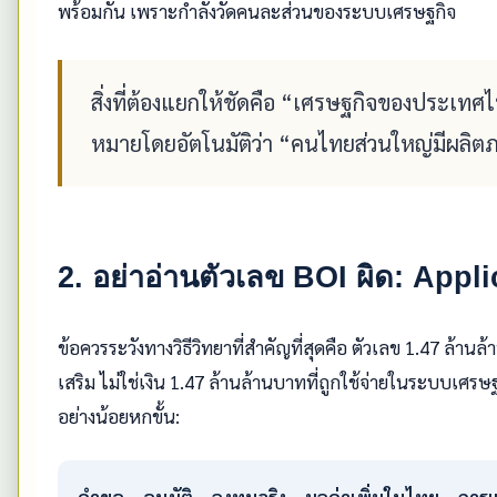
พร้อมกัน เพราะกำลังวัดคนละส่วนของระบบเศรษฐกิจ
สิ่งที่ต้องแยกให้ชัดคือ “เศรษฐกิจของประเทศ
หมายโดยอัตโนมัติว่า “คนไทยส่วนใหญ่มีผลิตภ
2. อย่าอ่านตัวเลข BOI ผิด: Appli
ข้อควรระวังทางวิธีวิทยาที่สำคัญที่สุดคือ ตัวเลข 1.47 ล้าน
เสริม ไม่ใช่เงิน 1.47 ล้านล้านบาทที่ถูกใช้จ่ายในระบบเศร
อย่างน้อยหกขั้น:
คำขอ
→
อนุมัติ
→
ลงทุนจริง
→
มูลค่าเพิ่มในไทย
→
การ