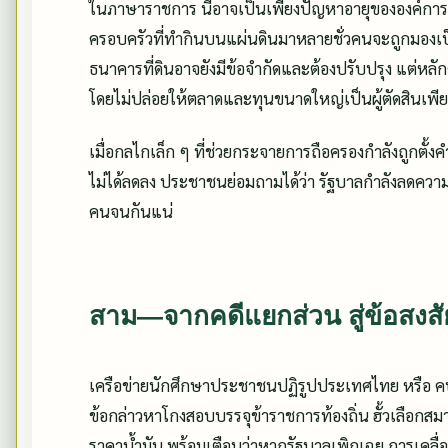
ในภาษาราชการ นี่อาจเป็นเพียงปัญหาอายุขององค์การม
ครอบครัวที่ทำกินบนแผ่นดินมาหลายชั่วคนจะถูกมองเป็นพลเ
ธนาคารที่ดินอาจยังมีข้อจำกัดและต้องปรับปรุง แต่หลั
โดยไม่ปล่อยให้ตลาดและทุนขนาดใหญ่เป็นผู้ตัดสินเพีย
เมื่อกลไกเล็ก ๆ ที่ช่วยกระจายการถือครองกำลังถูกตั้
ไม่ได้ลดลง ประชาชนย่อมถามได้ว่า รัฐบาลกำลังลดคว
คนจนกันแน่
สาม—จากคดีแยกส่วน สู่ข้อสงสัย
เครือข่ายนักศึกษาประชาชนปฏิรูปประเทศไทย หรือ ค
ข้อกล่าวหาโกงสอบบรรจุข้าราชการท้องถิ่น ฮั้วเลือกสม
ราคาน้ำมัน พร้อมเตือนว่าหากรัฐบาลเพิกเฉย การเคลื