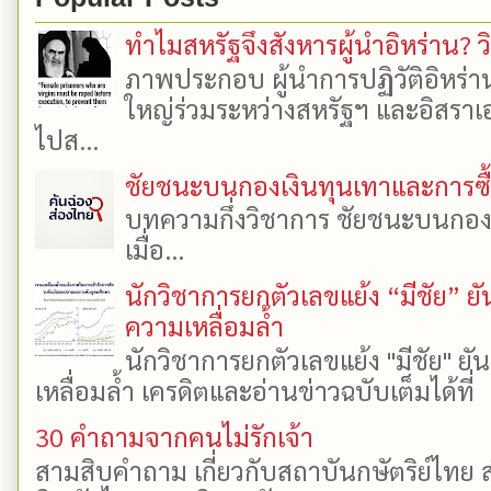
ทำไมสหรัฐจึงสังหารผู้นำอิหร่าน? ว
ภาพประกอบ ผู้นำการปฏิวัติอิหร่า
ใหญ่ร่วมระหว่างสหรัฐฯ และอิสราเอล
ไปส...
ชัยชนะบนกองเงินทุนเทาและการซื้อเ
บทความกึ่งวิชาการ ชัยชนะบนกองเงิ
เมื่อ...
นักวิชาการยกตัวเลขแย้ง “มีชัย” 
ความเหลื่อมล้ำ
นักวิชาการยกตัวเลขแย้ง "มีชัย" 
เหลื่อมล้ำ เครดิตและอ่านข่าวฉบับเต็มได้ที
30 คำถามจากคนไม่รักเจ้า
สามสิบคำถาม เกี่ยวกับสถาบันกษัตริย์ไทย ส