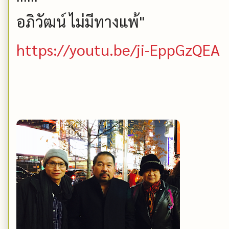
อภิวัฒน์ ไม่มีทางแพ้"
https://youtu.be/ji-EppGzQEA