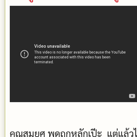
คุณสมยศ พูดถูกหลักเปีะ แต่แล้ว