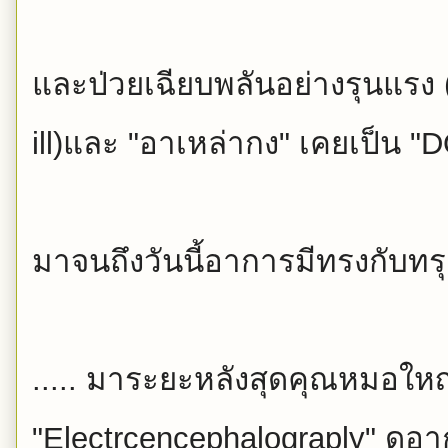
และป่วยเฉียบพลันอย่างรุนแรง 
ill)และ "อาเหล่ากง" เคยเป็น "D
มาจนถึงวันนี้อาการมีทรงกับทรุ
..... มาระยะหลังสุดคุณหมอใหญ่
"Electrcencephalograply" ดูอ