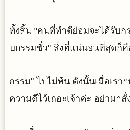
ทั้งสิ้น "คนที่ทำดีย่อมจะได้รับก
บกรรมชั่ว" สิ่งที่แน่นอนที่สุดก็ค
กรรม" ไปไม่พ้น ดังนั้นเมื่อเราๆท
ความดีไว้เถอะเจ้
าค่ะ อย่ามาสั