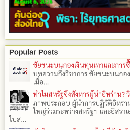
Popular Posts
ชัยชนะบนกองเงินทุนเทาและการซื้อเ
บทความกึ่งวิชาการ ชัยชนะบนกองเงิ
เมื่อ...
ทำไมสหรัฐจึงสังหารผู้นำอิหร่าน? ว
ภาพประกอบ ผู้นำการปฏิวัติอิหร่า
ใหญ่ร่วมระหว่างสหรัฐฯ และอิสราเอล
ไปส...