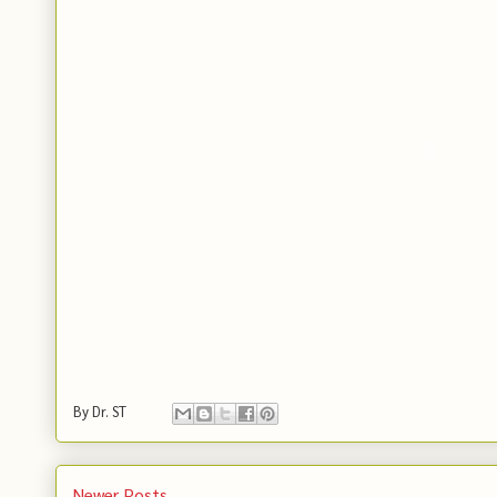
By
Dr. ST
Newer Posts