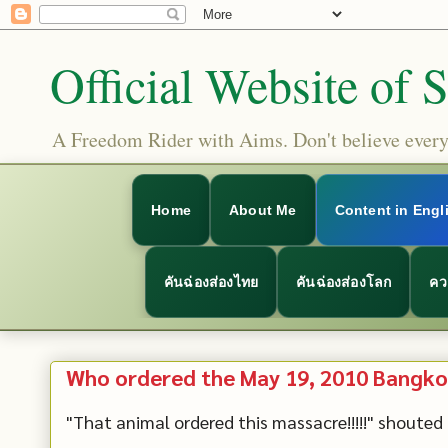
Official Website of 
A Freedom Rider with Aims. Don't believe everyt
Home
About Me
Content in Engl
คันฉ่องส่องไทย
คันฉ่องส่องโลก
คว
Who ordered the May 19, 2010 Bangko
"That animal ordered this massacre!!!!!" shouted