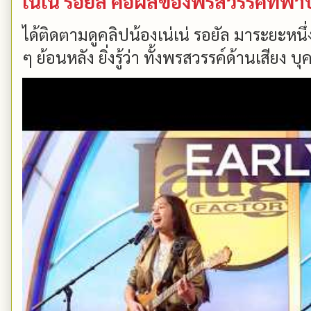
เน่เน รอยัล คือผลของพรสวรรค์ที่ฟ้
ได้ติดตามดูคลิปน้องเน่เน่ รอยัล มาระยะหนึ่
ๆ ย้อนหลัง ยิ่งรู้ว่า ทั้งพรสวรรค์ด้านเสียง บ