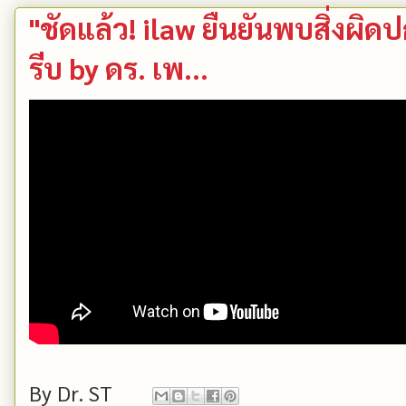
"ชัดแล้ว! ilaw ยืนยันพบสิ่งผิ
รีบ by ดร.​ เพ...
By
Dr. ST