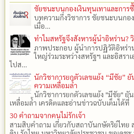
ชัยชนะบนกองเงินทุนเทาและการซื้อเ
บทความกึ่งวิชาการ ชัยชนะบนกองเงิ
เมื่อ...
ทำไมสหรัฐจึงสังหารผู้นำอิหร่าน? ว
ภาพประกอบ ผู้นำการปฏิวัติอิหร่า
ใหญ่ร่วมระหว่างสหรัฐฯ และอิสราเอล
ไปส...
นักวิชาการยกตัวเลขแย้ง “มีชัย” 
ความเหลื่อมล้ำ
นักวิชาการยกตัวเลขแย้ง "มีชัย" 
เหลื่อมล้ำ เครดิตและอ่านข่าวฉบับเต็มได้ที
30 คำถามจากคนไม่รักเจ้า
สามสิบคำถาม เกี่ยวกับสถาบันกษัตริย์ไทย ส
ดิน รักไทย มหาวิทยาลัยประชาชน ขอเดชะ ป