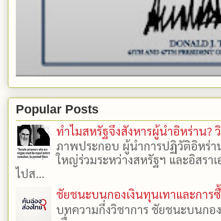
Popular Posts
ทำไมสหรัฐจึงสังหารผู้นำอิหร่าน? ว
ภาพประกอบ ผู้นำการปฏิวัติอิหร่า
ใหญ่ร่วมระหว่างสหรัฐฯ และอิสราเอล
ไปส...
ชัยชนะบนกองเงินทุนเทาและการซื้อเ
บทความกึ่งวิชาการ ชัยชนะบนกองเงิ