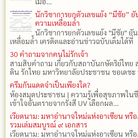
เมื่อ...
นักวิชาการยกตัวเลขแย้ง “มีชัย” 
ความเหลื่อมล้ำ
นักวิชาการยกตัวเลขแย้ง "มีชัย" 
เหลื่อมล้ำ เครดิตและอ่านข่าวฉบับเต็มได้ที
30 คำถามจากคนไม่รักเจ้า
สามสิบคำถาม เกี่ยวกับสถาบันกษัตริย์ไทย ส
ดิน รักไทย มหาวิทยาลัยประชาชน ขอเดชะ ป
ครีมกันแดดจำเป็นเพียงใด?
ห้องสมุดประชาชน | ความรู้เพื่อสุขภาพในช
เข้าใจอันตรายจากรังสี UV เลือกผล...
เวียดนาม: มหาอำนาจใหม่แห่งอาเซียน หรือ
รวมเล่มสมบูรณ์ ๙ เอกสาร
เวียดนาม: มหาอำนาจใหม่แห่งอาเซียน หรือ