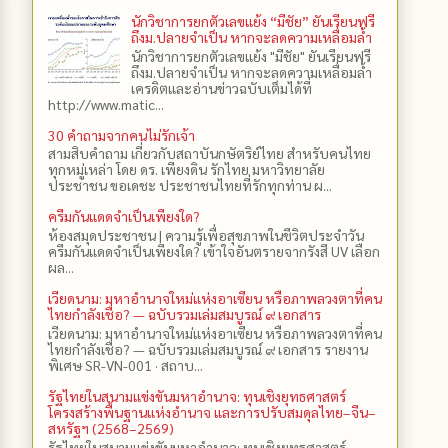
นักวิชาการยกตัวเลขแย้ง “มีชัย” ยันเรียนฟรี
ถึงม.ปลายจำเป็น หากจะลดความเหลื่อมล้ำ
นักวิชาการยกตัวเลขแย้ง "มีชัย" ยันเรียนฟรี
ถึงม.ปลายจำเป็น หากจะลดความเหลื่อมล้ำ
เครดิตและอ่านข่าวฉบับเต็มได้ที่
http://www.matic...
30 คำถามจากคนไม่รักเจ้า
สามสิบคำถาม เกี่ยวกับสถาบันกษัตริย์ไทย สำหรับคนไทย
ทุกหมู่เหล่า โดย ดร.​ เพียงดิน รักไทย มหาวิทยาลัย
ประชาชน ขอเดชะ ประชาชนไทยที่รักทุกท่าน ผ...
ครีมกันแดดจำเป็นเพียงใด?
ห้องสมุดประชาชน | ความรู้เพื่อสุขภาพในชีวิตประจำวัน
ครีมกันแดดจำเป็นเพียงใด? เข้าใจอันตรายจากรังสี UV เลือก
ผล...
เวียดนาม: มหาอำนาจใหม่แห่งอาเซียน หรือภาพลวงตาที่คน
ไทยกำลังเชื่อ? — ฉบับรวมเล่มสมบูรณ์ ๙ เอกสาร
เวียดนาม: มหาอำนาจใหม่แห่งอาเซียน หรือภาพลวงตาที่คน
ไทยกำลังเชื่อ? — ฉบับรวมเล่มสมบูรณ์ ๙ เอกสาร รายงาน
พิเศษ SR-VN-001 · สถาบ...
รัฐไทยในสนามแข่งขันมหาอำนาจ: ทุนเชิงยุทธศาสตร์
โครงสร้างพื้นฐานแห่งอำนาจ และการปรับสมดุลไทย–จีน–
สหรัฐฯ (2568–2569)
รัฐไทยในสนามแข่งขันมหาอำนาจ: ทุนเชิงยุทธศาสตร์