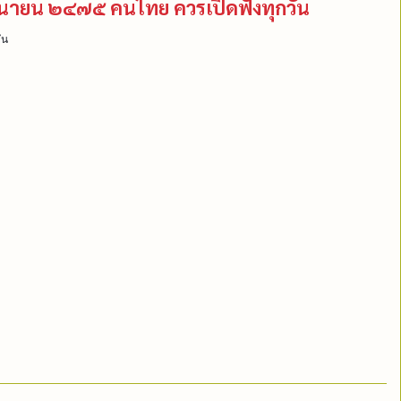
ถุนายน ๒๔๗๕ คนไทย ควรเปิดฟังทุกวัน
ัน