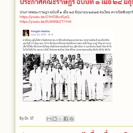
ประกาศคณะราษฎร ฉบับที่ ๑ เมื่อ ๒๔ มิ
ประกาศคณะราษฎร ฉบับที่ ๑ เมื่อ ๒๔ มิถุนายน ๒๔๗๕ คนไทย ควรเปิดฟังทุกว
https://youtu.be/O1Hf2BvdSpQ
https://youtu.be/Rz9W6kZTYHA
By
Dr. ST