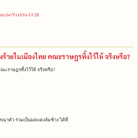
outu.be/Ys1hVa-UCI8
่องร้ายในเมืองไทย คณะราษฎรทิ้งไว้ให้ จริงหรือ?
ณะราษฎรทิ้งไว้ให้ จริงหรือ?
ณาตัว ร่วมเป็นมดแดงล้มช้าง ได้ที่