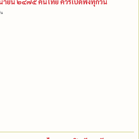
ถุนายน ๒๔๗๕ คนไทย ควรเปิดฟังทุกวัน
ัน