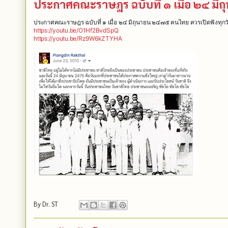
ประกาศคณะราษฎร ฉบับที่ ๑ เมื่อ ๒๔ มิ
ประกาศคณะราษฎร ฉบับที่ ๑ เมื่อ ๒๔ มิถุนายน ๒๔๗๕ คนไทย ควรเปิดฟังทุกว
https://youtu.be/O1Hf2BvdSpQ
https://youtu.be/Rz9W6kZTYHA
By
Dr. ST