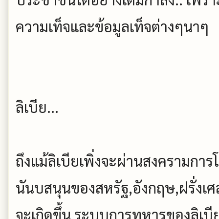
ความเท็จและข้อมูลเท็จต่างๆนาๆ
ลิเบีย...
ถึงแม้ลิเบียเพิ่งจะผ่านสงครามการ
นันบสนุนของสหรัฐ,อังกฤษ,ฝรั่งเศส
จะเกิดขึ้น ระบบการทหารของลิเบีย