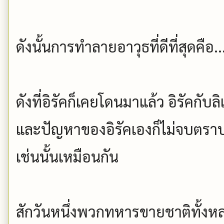
ดังนั้นการทำลายอาวุธที่ดีที่สุดคื
ดังที่อิรัคก็เคยโดนมาแล้ว อิรัคกั
และปัญหาของอิรัคเองก็ไม่จบตราบจ
เช่นนั้นเหมือนกัน
สักวันหนึ่งพวกทหารขายชาติทั้งหล