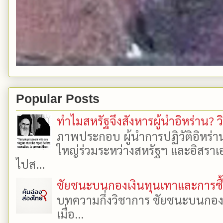
Popular Posts
ทำไมสหรัฐจึงสังหารผู้นำอิหร่าน? ว
ภาพประกอบ ผู้นำการปฏิวัติอิหร่า
ใหญ่ร่วมระหว่างสหรัฐฯ และอิสราเอล
ไปส...
ชัยชนะบนกองเงินทุนเทาและการซื้อเ
บทความกึ่งวิชาการ ชัยชนะบนกองเงิ
เมื่อ...