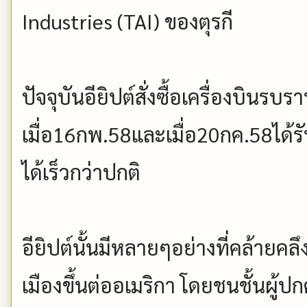
Industries (TAI) ของตุรกี
ปัจจุบันอียิปต์สั่งซื้อเครื่องบินรบ
เมื่อ16กพ.58และเมื่อ20กค.58ได้ร
ได้เร็วกว่าปกติ
อียิปต์นั้นมีหลายๆอย่างที่คล้ายคล
เมืองขึ้นต่ออเมริกา โดยชนชั้นผู้