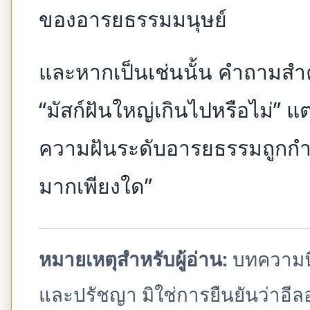
ของอารยธรรมมนุษย์
และหากเป็นเช่นนั้น คำถามสำคั
“มัสก์ฝันใหญ่เกินไปหรือไม่” แ
ความฝันระดับอารยธรรมถูกกำ
มากเพียงใด”
หมายเหตุสำหรับผู้อ่าน:
บทความนี
และปรัชญา มิใช่การยืนยันว่าอี