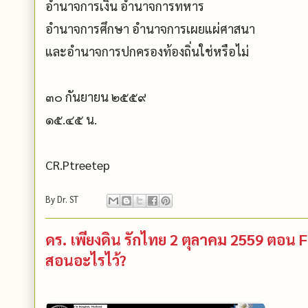
อำนาจการเงิน อำนาจการทหาร
อำนาจการศึกษา อำนาจการเผยแผ่ศาสนา
และอำนาจการปกครองท้องถิ่นใช่หรือไม่
๓๐ กันยายน ๒๕๕๙
๑๕.๔๕ น.
CR.Ptreetep
By
Dr. ST
ดร.​ เพียงดิน รักไทย 2 ตุลาคม 2559 ตอน
สอนอะไรไว้?