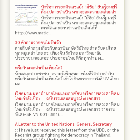
นักวิชาการยกตัวเลขแย้ง “มีชัย” ยันเรียนฟรี
ถึงม.ปลายจำเป็น หากจะลดความเหลื่อมล้ำ
นักวิชาการยกตัวเลขแย้ง "มีชัย" ยันเรียนฟรี
ถึงม.ปลายจำเป็น หากจะลดความเหลื่อมล้ำ
เครดิตและอ่านข่าวฉบับเต็มได้ที่
http://www.matic...
30 คำถามจากคนไม่รักเจ้า
สามสิบคำถาม เกี่ยวกับสถาบันกษัตริย์ไทย สำหรับคนไทย
ทุกหมู่เหล่า โดย ดร.​ เพียงดิน รักไทย มหาวิทยาลัย
ประชาชน ขอเดชะ ประชาชนไทยที่รักทุกท่าน ผ...
ครีมกันแดดจำเป็นเพียงใด?
ห้องสมุดประชาชน | ความรู้เพื่อสุขภาพในชีวิตประจำวัน
ครีมกันแดดจำเป็นเพียงใด? เข้าใจอันตรายจากรังสี UV เลือก
ผล...
เวียดนาม: มหาอำนาจใหม่แห่งอาเซียน หรือภาพลวงตาที่คน
ไทยกำลังเชื่อ? — ฉบับรวมเล่มสมบูรณ์ ๙ เอกสาร
เวียดนาม: มหาอำนาจใหม่แห่งอาเซียน หรือภาพลวงตาที่คน
ไทยกำลังเชื่อ? — ฉบับรวมเล่มสมบูรณ์ ๙ เอกสาร รายงาน
พิเศษ SR-VN-001 · สถาบ...
A Letter to the United Nations' General Secretary
: : I have just received this letter from the UDD, or the
Redshirt group fighting for democracy in Thailand,
today (April 19). I believe th...