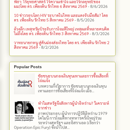
พิธา: ไร้ยุทธศาสตร์ ไร้ความเข้าใจ และไร้กลยุทธ์(ของ
ผม)โดย ดร. เพียงดิน รักไทย 6 สิงหาคม 2569
- 8/6/2026
10 ข่าวรอบโลก HIV ระบาดในไทย และแดงจับมือสัม? โดย
ดร. เพียงดิน รักไทย 5 สิงหาคม 2569
- 8/5/2026
ล้วงลึก เหตุทรัมป์ระงับการโจมตีใหญ่ เหตุผลที่หลายคนคิด
ไม่ถึงโดย ดร. เพียงดิน รักไทย 3 สิงหาคม 2569
- 8/3/2026
วาทะนายกหนู สู่คันฉ่องส่องไทย โดย ดร. เพียงดิน รักไทย 2
สิงหาคม 2569
- 8/2/2026
Popular Posts
ชัยชนะบนกองเงินทุนเทาและการซื้อเสียงที่
โจ่งแจ้ง
บทความกึ่งวิชาการ ชัยชนะบนกองเงินทุน
เทาและการซื้อเสียงที่โจ่งแจ้ง เมื่อ...
ทำไมสหรัฐจึงสังหารผู้นำอิหร่าน? วิเคราะห์
จากข่าว
ภาพประกอบ ผู้นำการปฏิวัติอิหร่าน 1979
โคไมนี การโจมตีทางทหารครั้งใหญ่ร่วม
ระหว่างสหรัฐฯ และอิสราเอล (เรียกว่า
Operation Epic Fury) ซึ่งนำไปส...