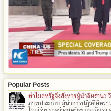
Popular Posts
ทำไมสหรัฐจึงสังหารผู้นำอิหร่าน? ว
ภาพประกอบ ผู้นำการปฏิวัติอิหร่า
ใหญ่ร่วมระหว่างสหรัฐฯ และอิสราเอล