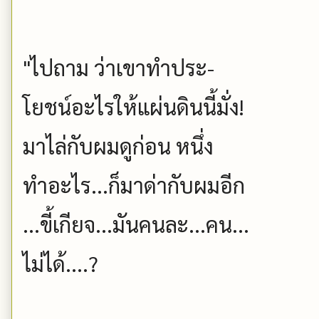
"ไปถาม ว่าเขาทำประ-
โยชน์อะไรให้แผ่นดินนี้มั่ง!
มาไล่กับผมดูก่อน หนึ่ง
ทำอะไร...ก็มาด่ากับผมอีก
...ขี้เกียจ...มันคนละ...คน...
ไม่ได้....?