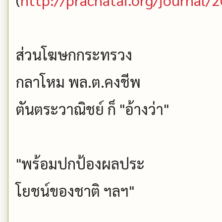
ส่วนโฆษกกระทรวง
กลาโหม พล.ต.คงชีพ
ตันตระวาณิชย์ ก็ "อ้างว่า"
"พร้อมปกป้องผลประ
โยชน์ของชาติ ฯลฯ"