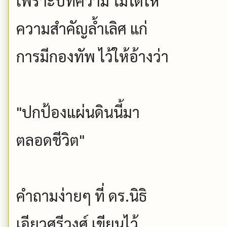
เพราะบทความ ไม่ได้ให้
ความสำคัญล้ำเลิศ แก่
การมีกองทัพ ไว้ให้อ้างว่า
"ปกป้องแผ่นดินนี้มา
ตลอดชีวิต"
คำถามง่ายๆ ที่ ดร.นิธิ
เอียวศรีวงศ์ เขียนไว้