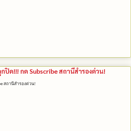
กปิด!!! กด Subscribe สถานีสำรองด่วน!
สถานีสำรองด่วน
be
!