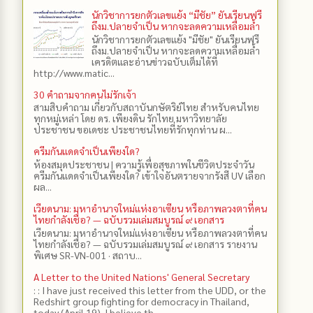
นักวิชาการยกตัวเลขแย้ง “มีชัย” ยันเรียนฟรี
ถึงม.ปลายจำเป็น หากจะลดความเหลื่อมล้ำ
นักวิชาการยกตัวเลขแย้ง "มีชัย" ยันเรียนฟรี
ถึงม.ปลายจำเป็น หากจะลดความเหลื่อมล้ำ
เครดิตและอ่านข่าวฉบับเต็มได้ที่
http://www.matic...
30 คำถามจากคนไม่รักเจ้า
สามสิบคำถาม เกี่ยวกับสถาบันกษัตริย์ไทย สำหรับคนไทย
ทุกหมู่เหล่า โดย ดร.​ เพียงดิน รักไทย มหาวิทยาลัย
ประชาชน ขอเดชะ ประชาชนไทยที่รักทุกท่าน ผ...
ครีมกันแดดจำเป็นเพียงใด?
ห้องสมุดประชาชน | ความรู้เพื่อสุขภาพในชีวิตประจำวัน
ครีมกันแดดจำเป็นเพียงใด? เข้าใจอันตรายจากรังสี UV เลือก
ผล...
เวียดนาม: มหาอำนาจใหม่แห่งอาเซียน หรือภาพลวงตาที่คน
ไทยกำลังเชื่อ? — ฉบับรวมเล่มสมบูรณ์ ๙ เอกสาร
เวียดนาม: มหาอำนาจใหม่แห่งอาเซียน หรือภาพลวงตาที่คน
ไทยกำลังเชื่อ? — ฉบับรวมเล่มสมบูรณ์ ๙ เอกสาร รายงาน
พิเศษ SR-VN-001 · สถาบ...
A Letter to the United Nations' General Secretary
: : I have just received this letter from the UDD, or the
Redshirt group fighting for democracy in Thailand,
today (April 19). I believe th...