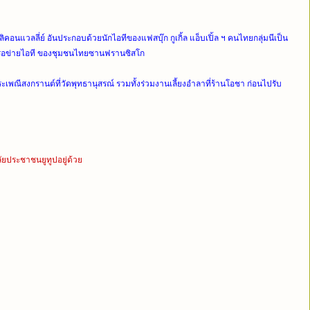
ิคอนแวลลี่ย์
อันประกอบด้วยนักไอทีของแฟสบุ๊ก กูเกิ้ล แอ็บเปิ้ล ฯ คนไทยกลุ่มนีเป็น
รือข่ายไอที ของชุมชนไทยซานฟรานซิสโก
ประเพณีสงกรานต์
ที่วัดพุทธานุสรณ์ รวมทั้งร่วมงานเลี้ยงอำลาที่ร้านโอชา ก่อนไปรับ
ัยประชาชนยูทูปอยู่ด้วย