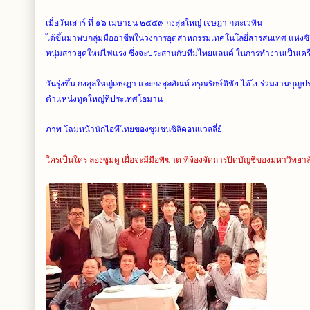
เมื่อวันเสาร์ ที่ ๑๖ เมษายน ๒๕๕๙ กงสุลใหญ่ เจษฎา กตะเวทิน
ได้ขึ้นมาพบกลุ่มมืออาชีพในวงการอุตสาหกรรมเทคโนโลยี่สารสนเทศ แห่งซิล
หนุ่มสาวยุคใหม่ไฟแรง
ซึ่งจะประสานกับทีมไทยแลนด์ ในการทำงานเป็นเค
วันรุ่งขึ้น กงสุลใหญ่เจษฏา และกงสุลสัณห์ อรุณรักษ์ติชัย ได้ไปร่วมงานบุญ
ตำแหน่งทูตใหญ่ที่ประเทศโอมาน
ภาพ โฉมหน้านักไอทีไทยของชุมชนซิลิคอนแวลลี่ย์
ใครเป็นใคร ลองซูมดู เผื่อจะมีมือพิฆาต ทีจ้องจัดการปิดบัญชีของมหาวิทยาล