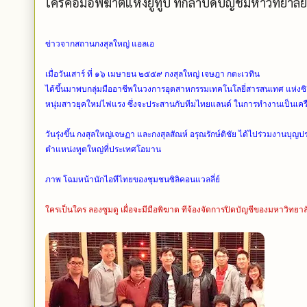
ใครคือมือพิฆาตแห่งยูทูป ที่กล้าปิดบัญชีมหาวิทยาลัย
ข่าวจากสถานกงสุลใหญ่ แอลเอ
เมื่อวันเสาร์ ที่ ๑๖ เมษายน ๒๕๕๙ กงสุลใหญ่ เจษฎา กตะเวทิน
ได้ขึ้นมาพบกลุ่มมืออาชีพในวงการอุตสาหกรรมเทคโนโลยี่สารสนเทศ แห่งซิล
หนุ่มสาวยุคใหม่ไฟแรง
ซึ่งจะประสานกับทีมไทยแลนด์ ในการทำงานเป็นเค
วันรุ่งขึ้น กงสุลใหญ่เจษฏา และกงสุลสัณห์ อรุณรักษ์ติชัย ได้ไปร่วมงานบุญ
ตำแหน่งทูตใหญ่ที่ประเทศโอมาน
ภาพ โฉมหน้านักไอทีไทยของชุมชนซิลิคอนแวลลี่ย์
ใครเป็นใคร ลองซูมดู เผื่อจะมีมือพิฆาต ทีจ้องจัดการปิดบัญชีของมหาวิทยาล