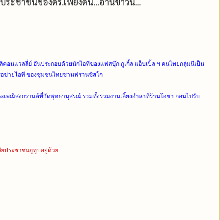
ประชาชนของดร.เพียงดิน...อ่านข่าวนี้...
ิคอนแวลลี่ย์
อันประกอบด้วยนักไอทีของแฟสบุ๊ก กูเกิ้ล แอ็บเปิ้ล ฯ คนไทยกลุ่มนีเป็น
รือข่ายไอที ของชุมชนไทยซานฟรานซิสโก
ประเพณีสงกรานต์
ที่วัดพุทธานุสรณ์ รวมทั้งร่วมงานเลี้ยงอำลาที่ร้านโอชา ก่อนไปรับ
ัยประชาชนยูทูปอยู่ด้วย