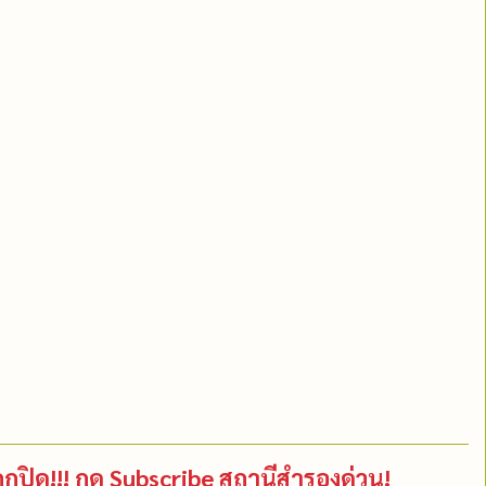
กปิด!!! กด Subscribe สถานีสำรองด่วน!