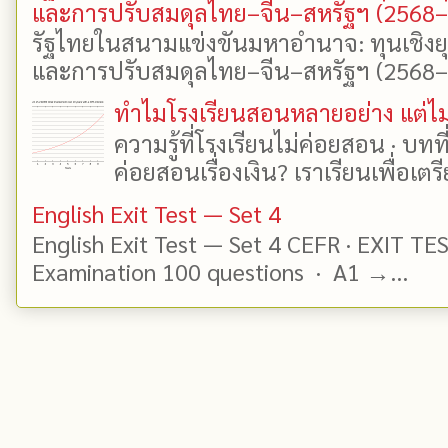
และการปรับสมดุลไทย–จีน–สหรัฐฯ (2568
รัฐไทยในสนามแข่งขันมหาอำนาจ: ทุนเชิงย
และการปรับสมดุลไทย–จีน–สหรัฐฯ (2568–25
ทำไมโรงเรียนสอนหลายอย่าง แต่ไม่
ความรู้ที่โรงเรียนไม่ค่อยสอน · บท
ค่อยสอนเรื่องเงิน? เราเรียนเพื่อเตรี
English Exit Test — Set 4
English Exit Test — Set 4 CEFR · EXIT TE
Examination 100 questions · A1 →...