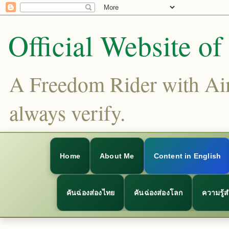
Official Website o
A Freedom Rider with Aims
always verify.
Home
About Me
Content in English
คันฉ่องส่องไทย
คันฉ่องส่องโลก
ความรู้