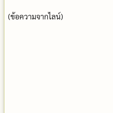
(ข้อความจากไลน์)