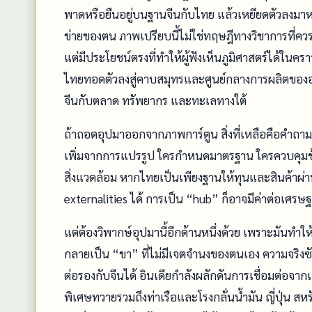
พาดหรือยืนอยู่บนฐานจีนกับไทย แล้วเหยียดตัวลงมา
ข่ายของตน ภาพเปรียบนี้ไม่ใช่ทฤษฎีทางวิชาการที
แต่มีประโยชน์ตรงที่ทำให้ผู้ฟังเห็นภูมิศาสตร์ได้ในค
ไทยทอดตัวลงสู่คาบสมุทรและศูนย์กลางการผลิตของอ
จีนกับตลาด ทรัพยากร และทะเลทางใต้
ถ้าถอดอุปมาออกจากภาพการ์ตูน สิ่งที่เหลือคือคำถามจ
เพิ่มจากการแปรรูป ใครกำหนดมาตรฐาน ใครควบคุมข้อม
สิ่งแวดล้อม หากไทยเป็นเพียงฐานให้ทุนและสินค้าผ่า
externalities ได้ การเป็น “hub” ก็อาจมีค่าต่อเศรษ
แต่ต้องวิพากษ์อุปมานี้อีกด้านหนึ่งด้วย เพราะมันทำให
กลายเป็น “ขา” ที่ไม่มีเจตจำนงของตนเอง ความจริงซั
ต่อรองกับจีนได้ อินเดียกำลังผลักดันการเชื่อมต่อจาก
พิเศษทวายรวมถึงท่าเรือและโรงกลั่นน้ำมัน ญี่ปุ่น 