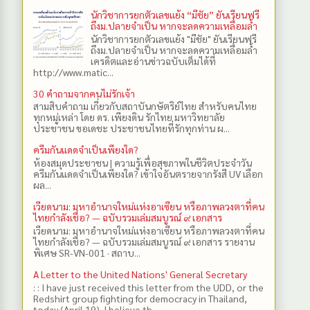
นักวิชาการยกตัวเลขแย้ง “มีชัย” ยันเรียนฟรี
ถึงม.ปลายจำเป็น หากจะลดความเหลื่อมล้ำ
นักวิชาการยกตัวเลขแย้ง "มีชัย" ยันเรียนฟรี
ถึงม.ปลายจำเป็น หากจะลดความเหลื่อมล้ำ
เครดิตและอ่านข่าวฉบับเต็มได้ที่
http://www.matic...
30 คำถามจากคนไม่รักเจ้า
สามสิบคำถาม เกี่ยวกับสถาบันกษัตริย์ไทย สำหรับคนไทย
ทุกหมู่เหล่า โดย ดร.​ เพียงดิน รักไทย มหาวิทยาลัย
ประชาชน ขอเดชะ ประชาชนไทยที่รักทุกท่าน ผ...
ครีมกันแดดจำเป็นเพียงใด?
ห้องสมุดประชาชน | ความรู้เพื่อสุขภาพในชีวิตประจำวัน
ครีมกันแดดจำเป็นเพียงใด? เข้าใจอันตรายจากรังสี UV เลือก
ผล...
เวียดนาม: มหาอำนาจใหม่แห่งอาเซียน หรือภาพลวงตาที่คน
ไทยกำลังเชื่อ? — ฉบับรวมเล่มสมบูรณ์ ๙ เอกสาร
เวียดนาม: มหาอำนาจใหม่แห่งอาเซียน หรือภาพลวงตาที่คน
ไทยกำลังเชื่อ? — ฉบับรวมเล่มสมบูรณ์ ๙ เอกสาร รายงาน
พิเศษ SR-VN-001 · สถาบ...
A Letter to the United Nations' General Secretary
: : I have just received this letter from the UDD, or the
Redshirt group fighting for democracy in Thailand,
today (April 19). I believe th...