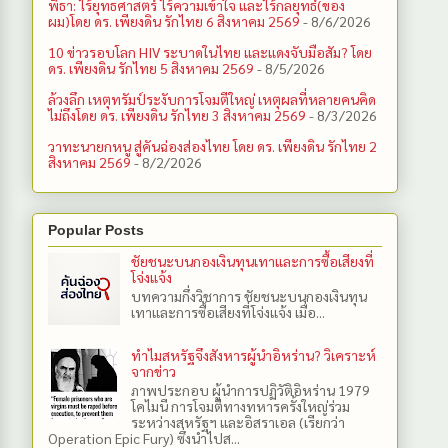
พิธา: ไร้ยุทธศาสตร์ ไร้ความเข้าใจ และไร้กลยุทธ์(ของ
ผม)โดย ดร. เพียงดิน รักไทย 6 สิงหาคม 2569
- 8/6/2026
10 ข่าวรอบโลก HIV ระบาดในไทย และแดงจับมือสัม? โดย
ดร. เพียงดิน รักไทย 5 สิงหาคม 2569
- 8/5/2026
ล้วงลึก เหตุทรัมป์ระงับการโจมตีใหญ่ เหตุผลที่หลายคนคิด
ไม่ถึงโดย ดร. เพียงดิน รักไทย 3 สิงหาคม 2569
- 8/3/2026
วาทะนายกหนู สู่คันฉ่องส่องไทย โดย ดร. เพียงดิน รักไทย 2
สิงหาคม 2569
- 8/2/2026
Popular Posts
ชัยชนะบนกองเงินทุนเทาและการซื้อเสียงที่
โจ่งแจ้ง
บทความกึ่งวิชาการ ชัยชนะบนกองเงินทุน
เทาและการซื้อเสียงที่โจ่งแจ้ง เมื่อ...
ทำไมสหรัฐจึงสังหารผู้นำอิหร่าน? วิเคราะห์
จากข่าว
ภาพประกอบ ผู้นำการปฏิวัติอิหร่าน 1979
โคไมนี การโจมตีทางทหารครั้งใหญ่ร่วม
ระหว่างสหรัฐฯ และอิสราเอล (เรียกว่า
Operation Epic Fury) ซึ่งนำไปส...