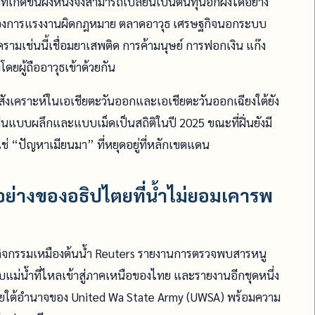
ิดขึ้นฝั่งหนึ่งจึงสามารถเปลี่ยนเป็นต้นทุนอีกฝั่งได้อย่าง
มต้องการแรงงานผิดกฎหมาย ตลาดอาวุธ เศรษฐกิจนอกระบบ
งครามเช่นนี้เชื่อมยาเสพติด การค้ามนุษย์ การฟอกเงิน แก๊ง
ผู้ถืออาวุธเข้าด้วยกัน
งเคราะห์ในเอเชียตะวันออกและเอเชียตะวันออกเฉียงใต้ยัง
ีนแบบผลึกและแบบเม็ดเป็นสถิติในปี 2025 ขณะที่ฝิ่นยังมี
ช่ “ปัญหาเมียนมา” ที่หยุดอยู่ที่หลักเขตแดน
วอย่างของอธิปไตยที่น้ำไม่ยอมเคารพ
กกิจกรรมเหมืองต้นน้ำ Reuters รายงานการตรวจพบสารหนู
บแม่น้ำที่ไหลเข้าสู่ภาคเหนือของไทย และรายงานอีกชุดหนึ่ง
ู่ภายใต้อำนาจของ United Wa State Army (UWSA) พร้อมความ