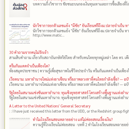
บทความกึ่งวิชาการ ชัยชนะบนกองเงินทุนเทาและการซื้อเสียงที่โจ่งแ
นักวิชาการยกตัวเลขแย้ง “มีชัย” ยันเรียนฟรีถึงม.ปลายจำเป็น 
นักวิชาการยกตัวเลขแย้ง "มีชัย" ยันเรียนฟรีถึงม.ปลายจำเป็น ห
http://www.matic...
30 คำถามจากคนไม่รักเจ้า
สามสิบคำถาม เกี่ยวกับสถาบันกษัตริย์ไทย สำหรับคนไทยทุกหมู่เหล่า โดย ดร.​ เ
ครีมกันแดดจำเป็นเพียงใด?
ห้องสมุดประชาชน | ความรู้เพื่อสุขภาพในชีวิตประจำวัน ครีมกันแดดจำเป็นเพียงใ
เวียดนาม: มหาอำนาจใหม่แห่งอาเซียน หรือภาพลวงตาที่คนไทยกำลังเชื่อ? — ฉบ
เวียดนาม: มหาอำนาจใหม่แห่งอาเซียน หรือภาพลวงตาที่คนไทยกำลังเชื่อ? — ฉบั
รัฐไทยในสนามแข่งขันมหาอำนาจ: ทุนเชิงยุทธศาสตร์ โครงสร้างพื้นฐานแห่งอ
รัฐไทยในสนามแข่งขันมหาอำนาจ: ทุนเชิงยุทธศาสตร์ โครงสร้างพื้นฐานแห่งอำน
A Letter to the United Nations' General Secretary
: : I have just received this letter from the UDD, or the Redshirt group fig
ทำไมโรงเรียนสอนหลายอย่าง แต่ไม่ค่อยสอนเรื่องเงิน?
ความรู้ที่โรงเรียนไม่ค่อยสอน · บทที่ 2 ทำไมโรงเรียนสอนหลายอย่าง 