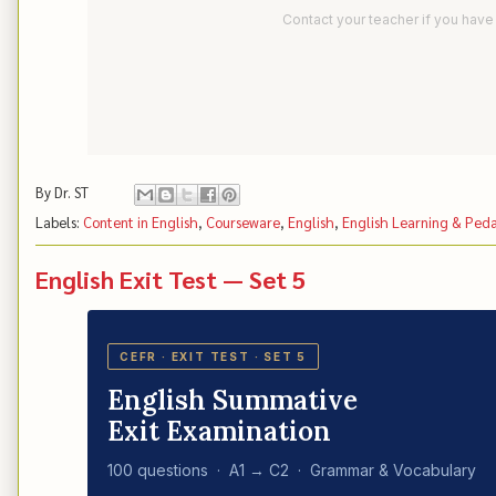
Contact your teacher if you hav
By
Dr. ST
Labels:
Content in English
,
Courseware
,
English
,
English Learning & Ped
English Exit Test — Set 5
CEFR · EXIT TEST · SET 5
English Summative
Exit Examination
100 questions · A1 → C2 · Grammar & Vocabulary