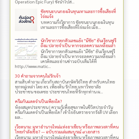
Operation Epic Fury) ซึ่งนำไปส...
ชัยชนะบนกองเงินทุนเทาและการซื้อเสียงที่
โจ่งแจ้ง
บทความกึ่งวิชาการ ชัยชนะบนกองเงินทุน
เทาและการซื้อเสียงที่โจ่งแจ้ง เมื่อ...
นักวิชาการยกตัวเลขแย้ง “มีชัย” ยันเรียนฟรี
ถึงม.ปลายจำเป็น หากจะลดความเหลื่อมล้ำ
นักวิชาการยกตัวเลขแย้ง "มีชัย" ยันเรียนฟรี
ถึงม.ปลายจำเป็น หากจะลดความเหลื่อมล้ำ
เครดิตและอ่านข่าวฉบับเต็มได้ที่
http://www.matic...
30 คำถามจากคนไม่รักเจ้า
สามสิบคำถาม เกี่ยวกับสถาบันกษัตริย์ไทย สำหรับคนไทย
ทุกหมู่เหล่า โดย ดร.​ เพียงดิน รักไทย มหาวิทยาลัย
ประชาชน ขอเดชะ ประชาชนไทยที่รักทุกท่าน ผ...
ครีมกันแดดจำเป็นเพียงใด?
ห้องสมุดประชาชน | ความรู้เพื่อสุขภาพในชีวิตประจำวัน
ครีมกันแดดจำเป็นเพียงใด? เข้าใจอันตรายจากรังสี UV เลือก
ผล...
เวียดนาม: มหาอำนาจใหม่แห่งอาเซียน หรือภาพลวงตาที่คน
ไทยกำลังเชื่อ? — ฉบับรวมเล่มสมบูรณ์ ๙ เอกสาร
เวียดนาม: มหาอำนาจใหม่แห่งอาเซียน หรือภาพลวงตาที่คน