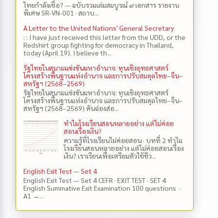
ไทยกำลังเชื่อ? — ฉบับรวมเล่มสมบูรณ์ ๙ เอกสาร รายงาน
พิเศษ SR-VN-001 · สถาบ...
A Letter to the United Nations' General Secretary
: : I have just received this letter from the UDD, or the
Redshirt group fighting for democracy in Thailand,
today (April 19). I believe th...
รัฐไทยในสนามแข่งขันมหาอำนาจ: ทุนเชิงยุทธศาสตร์
โครงสร้างพื้นฐานแห่งอำนาจ และการปรับสมดุลไทย–จีน–
สหรัฐฯ (2568–2569)
รัฐไทยในสนามแข่งขันมหาอำนาจ: ทุนเชิงยุทธศาสตร์
โครงสร้างพื้นฐานแห่งอำนาจ และการปรับสมดุลไทย–จีน–
สหรัฐฯ (2568–2569) คันฉ่องส่อ...
ทำไมโรงเรียนสอนหลายอย่าง แต่ไม่ค่อย
สอนเรื่องเงิน?
ความรู้ที่โรงเรียนไม่ค่อยสอน · บทที่ 2 ทำไม
โรงเรียนสอนหลายอย่าง แต่ไม่ค่อยสอนเรื่อง
เงิน? เราเรียนเพื่อเตรียมตัวใช้ชีว...
English Exit Test — Set 4
English Exit Test — Set 4 CEFR · EXIT TEST · SET 4
English Summative Exit Examination 100 questions ·
A1 →...