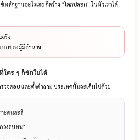
ใช้หลักฐานอะไรเลย ก็สร้าง “โลกปลอม” ในหัวเราได้
นจริง
ณ์แบบของผู้มีอำนาจ
่ใคร ๆ ก็ชักใยได้
 ตรวจสอบ และตั้งคำถาม ประเทศนั้นจะเต็มไปด้วย
ราะคนละสี
จากวงสนทนา