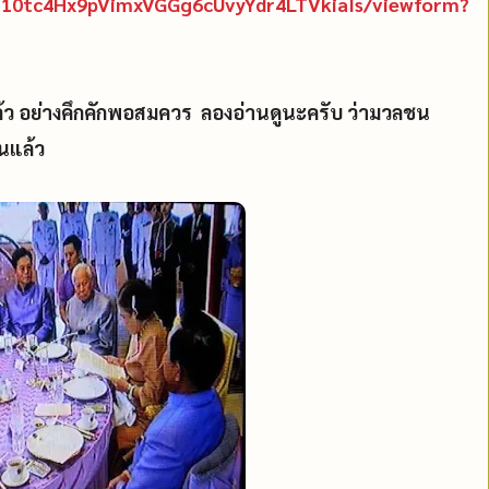
XY10tc4Hx9pVimxVGGg6cUvyYdr4LTVkiaIs/viewform?
้ว อย่างคึกคักพอสมควร ลองอ่านดูนะครับ ว่ามวลชน
นแล้ว