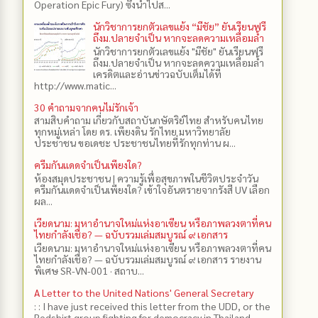
Operation Epic Fury) ซึ่งนำไปส...
นักวิชาการยกตัวเลขแย้ง “มีชัย” ยันเรียนฟรี
ถึงม.ปลายจำเป็น หากจะลดความเหลื่อมล้ำ
นักวิชาการยกตัวเลขแย้ง "มีชัย" ยันเรียนฟรี
ถึงม.ปลายจำเป็น หากจะลดความเหลื่อมล้ำ
เครดิตและอ่านข่าวฉบับเต็มได้ที่
http://www.matic...
30 คำถามจากคนไม่รักเจ้า
สามสิบคำถาม เกี่ยวกับสถาบันกษัตริย์ไทย สำหรับคนไทย
ทุกหมู่เหล่า โดย ดร.​ เพียงดิน รักไทย มหาวิทยาลัย
ประชาชน ขอเดชะ ประชาชนไทยที่รักทุกท่าน ผ...
ครีมกันแดดจำเป็นเพียงใด?
ห้องสมุดประชาชน | ความรู้เพื่อสุขภาพในชีวิตประจำวัน
ครีมกันแดดจำเป็นเพียงใด? เข้าใจอันตรายจากรังสี UV เลือก
ผล...
เวียดนาม: มหาอำนาจใหม่แห่งอาเซียน หรือภาพลวงตาที่คน
ไทยกำลังเชื่อ? — ฉบับรวมเล่มสมบูรณ์ ๙ เอกสาร
เวียดนาม: มหาอำนาจใหม่แห่งอาเซียน หรือภาพลวงตาที่คน
ไทยกำลังเชื่อ? — ฉบับรวมเล่มสมบูรณ์ ๙ เอกสาร รายงาน
พิเศษ SR-VN-001 · สถาบ...
A Letter to the United Nations' General Secretary
: : I have just received this letter from the UDD, or the
Redshirt group fighting for democracy in Thailand,