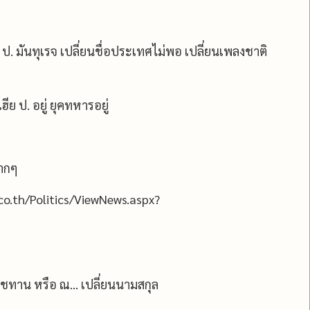
 ป. มันทุเรจ เปลี่ยนชื่อประเทศไม่พอ เปลี่ยนเพลงชาติ
เฮีย ป. อยู่ ยุคทหารอยู่
มากๆ
co.th/Politics/ViewNews.aspx?
าชทาน หรือ ณ... เปลี่ยนนามสกุล