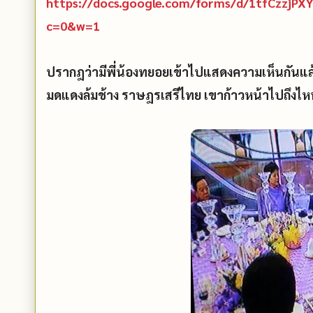
https://docs.google.com/forms/d/1tfCzzjP
c=0&w=1
ปรากฎว่ามีพี่น้องทยอยเข้าไปแสดงความเห็นกันแล
มดแดงล้มช้าง ราษฎรเสรีไทย เขาก้าวหน้าไปถึงไห