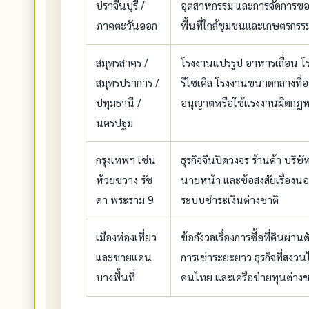
ปราจีนบุรี /
อุตสาหกรรม และการจัดการขอ
ภาคตะวันออก
พื้นที่ใกล้ชุมชนและเกษตรกรร
สมุทรสาคร /
โรงงานแปรรูป อาหารเถื่อน โ
สมุทรปราการ /
รีไซเคิล โรงงานขนาดกลางที่
ปทุมธานี /
อนุญาตหรือใช้แรงงานผิดกฎ
นครปฐม
กรุงเทพฯ เช่น
ธุรกิจจีนปิดวงจร ร้านค้า บริษ
ห้วยขวาง รัช
นายหน้า และข้อสงสัยเรื่องนอ
ดา พระราม 9
ระบบชำระเงินต่างชาติ
เมืองท่องเที่ยว
ข้อกังวลเรื่องการซื้อที่ดินผ่า
และชายแดน
การเช่าระยะยาว ธุรกิจที่สงวน
บางพื้นที่
คนไทย และเครือข่ายทุนต่างช