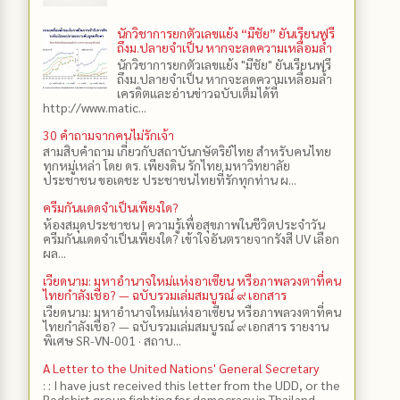
นักวิชาการยกตัวเลขแย้ง “มีชัย” ยันเรียนฟรี
ถึงม.ปลายจำเป็น หากจะลดความเหลื่อมล้ำ
นักวิชาการยกตัวเลขแย้ง "มีชัย" ยันเรียนฟรี
ถึงม.ปลายจำเป็น หากจะลดความเหลื่อมล้ำ
เครดิตและอ่านข่าวฉบับเต็มได้ที่
http://www.matic...
30 คำถามจากคนไม่รักเจ้า
สามสิบคำถาม เกี่ยวกับสถาบันกษัตริย์ไทย สำหรับคนไทย
ทุกหมู่เหล่า โดย ดร.​ เพียงดิน รักไทย มหาวิทยาลัย
ประชาชน ขอเดชะ ประชาชนไทยที่รักทุกท่าน ผ...
ครีมกันแดดจำเป็นเพียงใด?
ห้องสมุดประชาชน | ความรู้เพื่อสุขภาพในชีวิตประจำวัน
ครีมกันแดดจำเป็นเพียงใด? เข้าใจอันตรายจากรังสี UV เลือก
ผล...
เวียดนาม: มหาอำนาจใหม่แห่งอาเซียน หรือภาพลวงตาที่คน
ไทยกำลังเชื่อ? — ฉบับรวมเล่มสมบูรณ์ ๙ เอกสาร
เวียดนาม: มหาอำนาจใหม่แห่งอาเซียน หรือภาพลวงตาที่คน
ไทยกำลังเชื่อ? — ฉบับรวมเล่มสมบูรณ์ ๙ เอกสาร รายงาน
พิเศษ SR-VN-001 · สถาบ...
A Letter to the United Nations' General Secretary
: : I have just received this letter from the UDD, or the
Redshirt group fighting for democracy in Thailand,