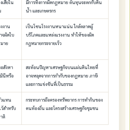
งเสียใน
มีการทิ้งกากผิดกฎหมาย ต้นทุนจะตกกับดิน
ม
น้ำ และเกษตรกร
รงงาน
เป็นโซนโรงงานหนาแน่น ใกล้ตลาดผู้
อาจผิดใบ
บริโภคและแหล่งแรงงาน ทำให้ของผิด
หมาย
กฎหมายกระจายเร็ว
ัทอสังหา
สะท้อนปัญหาเศรษฐกิจบนแผ่นดินไทยที่
มินีหรือ
อาจหลุดจากการกำกับของกฎหมาย ภาษี
และการแข่งขันที่เป็นธรรม
นตัวแทน
กระทบการถือครองทรัพยากร การทำกินของ
ไว้สำหรับ
คนท้องถิ่น และโครงสร้างเศรษฐกิจชุมชน
าติ