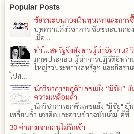
Popular Posts
ชัยชนะบนกองเงินทุนเทาและการซื้อเ
บทความกึ่งวิชาการ ชัยชนะบนกองเงิ
เมื่อ...
ทำไมสหรัฐจึงสังหารผู้นำอิหร่าน? ว
ภาพประกอบ ผู้นำการปฏิวัติอิหร่า
ใหญ่ร่วมระหว่างสหรัฐฯ และอิสราเอล
ไปส...
นักวิชาการยกตัวเลขแย้ง “มีชัย” 
ความเหลื่อมล้ำ
นักวิชาการยกตัวเลขแย้ง "มีชัย" 
เหลื่อมล้ำ เครดิตและอ่านข่าวฉบับเต็มได้ที
30 คำถามจากคนไม่รักเจ้า