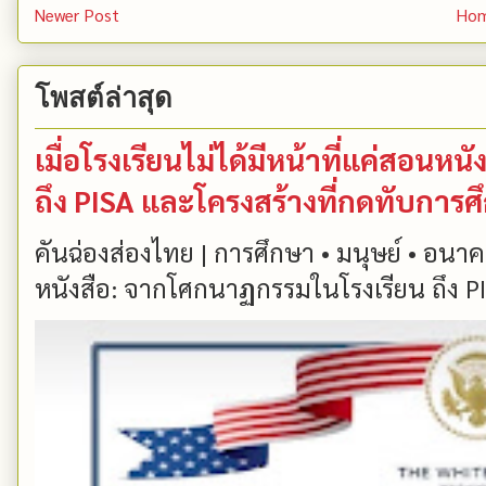
Newer Post
Ho
โพสต์ล่าสุด
เมื่อโรงเรียนไม่ได้มีหน้าที่แค่สอน
ถึง PISA และโครงสร้างที่กดทับการ
คันฉ่องส่องไทย | การศึกษา • มนุษย์ • อนาคต
หนังสือ: จากโศกนาฏกรรมในโรงเรียน ถึง PIS