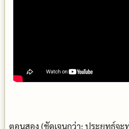
ตอนสอง (ชัดเจนกว่า: ประยุทธ์จะท