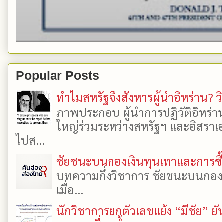
Popular Posts
ทำไมสหรัฐจึงสังหารผู้นำอิหร่าน? ว
ภาพประกอบ ผู้นำการปฏิวัติอิหร่า
ใหญ่ร่วมระหว่างสหรัฐฯ และอิสราเอล
ไปส...
ชัยชนะบนกองเงินทุนเทาและการซื้อเ
บทความกึ่งวิชาการ ชัยชนะบนกองเงิ
เมื่อ...
นักวิชาการยกตัวเลขแย้ง “มีชัย” 