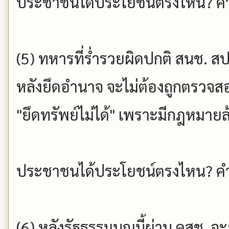
ประชาชนได้ประโยชน์ตรงไหน? คำ
(5) ทหารที่ร่ำรวยผิดปกติ สนช. สป
หลังยึดอำนาจ จะไม่ต้องถูกตรวจส
"ยึดทรัพย์ไม่ได้" เพราะมีกฎหมายล
ประชาชนได้ประโยชน์ตรงไหน? คำ
(6) หลังรัฐธรรมนูญนี้ผ่าน คสช. จะย