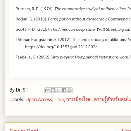
Putnam, R. D. (1976).
The comparative study of political elites
. P
Rodan, G. (2018).
Participation without democracy: Containing co
Scott, P. D. (2015).
The American deep state: Wall Street, big oil
Thitinan Pongsudhirak. (2012). Thailand's uneasy equilibrium.
Jo
https://doi.org/10.1353/jod.2012.0026
Tsebelis, G. (2002).
Veto players: How political institutions work
.
By
Dr. ST
Labels:
Open Access
,
Thai
,
การเมืองไทย
,
ความรู้สำหรับคนไ
Newer Post
Ho