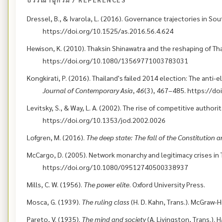
Dressel, B., & Ivarola, L. (2016). Governance trajectories in So
https://doi.org/10.1525/as.2016.56.4.624
Hewison, K. (2010). Thaksin Shinawatra and the reshaping of Tha
https://doi.org/10.1080/13569771003783031
Kongkirati, P. (2016). Thailand's failed 2014 election: The an
Journal of Contemporary Asia
,
46
(3), 467–485. https://
Levitsky, S., & Way, L. A. (2002). The rise of competitive authori
https://doi.org/10.1353/jod.2002.0026
Lofgren, M. (2016).
The deep state: The fall of the Constitution
McCargo, D. (2005). Network monarchy and legitimacy crises in 
https://doi.org/10.1080/09512740500338937
Mills, C. W. (1956).
The power elite
. Oxford University Press.
Mosca, G. (1939).
The ruling class
(H. D. Kahn, Trans.). McGraw-H
Pareto, V. (1935).
The mind and society
(A. Livingston, Trans.). 