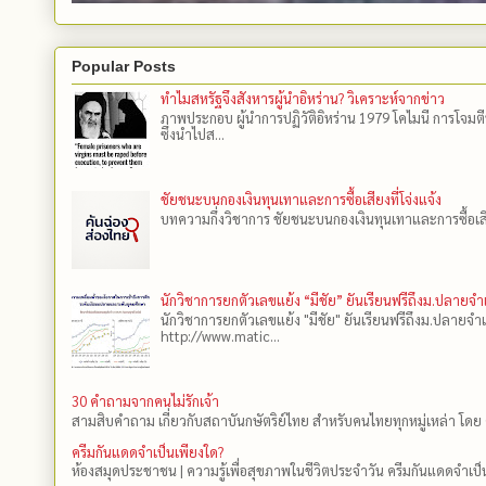
Popular Posts
ทำไมสหรัฐจึงสังหารผู้นำอิหร่าน? วิเคราะห์จากข่าว
ภาพประกอบ ผู้นำการปฏิวัติอิหร่าน 1979 โคไมนี การโจมต
ซึ่งนำไปส...
ชัยชนะบนกองเงินทุนเทาและการซื้อเสียงที่โจ่งแจ้ง
บทความกึ่งวิชาการ ชัยชนะบนกองเงินทุนเทาและการซื้อเสียงที
นักวิชาการยกตัวเลขแย้ง “มีชัย” ยันเรียนฟรีถึงม.ปลายจ
นักวิชาการยกตัวเลขแย้ง "มีชัย" ยันเรียนฟรีถึงม.ปลายจำ
http://www.matic...
30 คำถามจากคนไม่รักเจ้า
สามสิบคำถาม เกี่ยวกับสถาบันกษัตริย์ไทย สำหรับคนไทยทุกหมู่เหล่า โดย 
ครีมกันแดดจำเป็นเพียงใด?
ห้องสมุดประชาชน | ความรู้เพื่อสุขภาพในชีวิตประจำวัน ครีมกันแดดจำเป็น