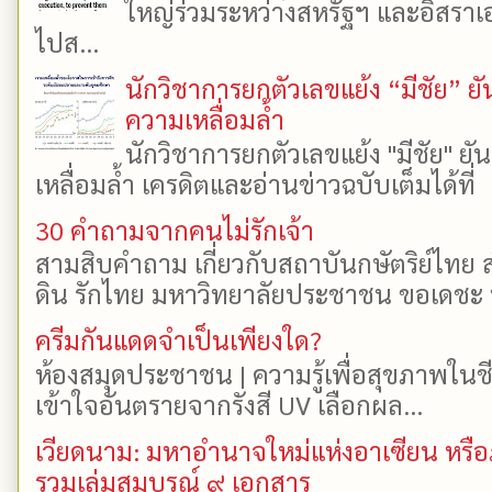
ใหญ่ร่วมระหว่างสหรัฐฯ และอิสราเอล
ไปส...
นักวิชาการยกตัวเลขแย้ง “มีชัย” 
ความเหลื่อมล้ำ
นักวิชาการยกตัวเลขแย้ง "มีชัย" 
เหลื่อมล้ำ เครดิตและอ่านข่าวฉบับเต็มได้ที
30 คำถามจากคนไม่รักเจ้า
สามสิบคำถาม เกี่ยวกับสถาบันกษัตริย์ไทย ส
ดิน รักไทย มหาวิทยาลัยประชาชน ขอเดชะ ป
ครีมกันแดดจำเป็นเพียงใด?
ห้องสมุดประชาชน | ความรู้เพื่อสุขภาพในช
เข้าใจอันตรายจากรังสี UV เลือกผล...
เวียดนาม: มหาอำนาจใหม่แห่งอาเซียน หรือ
รวมเล่มสมบูรณ์ ๙ เอกสาร