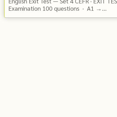
English Exit Test — Set 4 CEFR · EXIT TE
Examination 100 questions · A1 →...